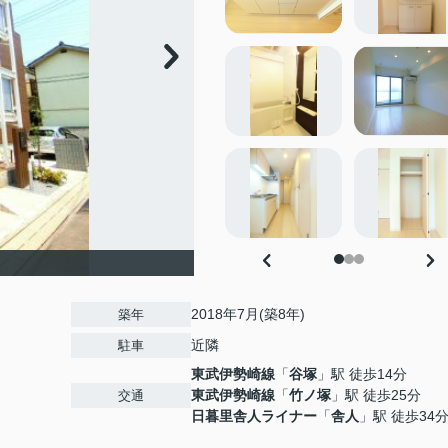
2018年7月(築8年)
築年
近隣
駐車
東武伊勢崎線
「
谷塚
」駅 徒歩14分
東武伊勢崎線
「
竹ノ塚
」駅 徒歩25分
交通
日暮里舎人ライナー
「
舎人
」駅 徒歩34