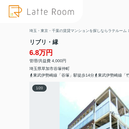
埼玉・東京・千葉の賃貸マンションを探しならラテルーム
リブリ・縁
6.8万円
管理/共益費 4,000円
埼玉県
草加市
谷塚仲町
東武伊勢崎線「谷塚」駅徒歩14分
東武伊勢崎線「竹
1
/
20