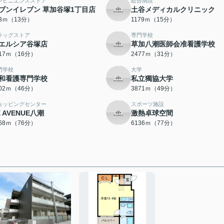
ンビニエンスストア
総合病院
ブンイレブン 草加谷塚1丁目店
土谷メディカルクリニック
63ｍ（13分）
1179ｍ（15分）
ラッグストア
専門学校
エルシア谷塚店
草加八潮医師会准看護学校
217ｍ（16分）
2477ｍ（31分）
門学校
大学
和看護専門学校
私立獨協大学
602ｍ（46分）
3871ｍ（49分）
ョッピングセンター
スポーツ施設
X AVENUE八潮
激熱卓球空間
068ｍ（76分）
6136ｍ（77分）