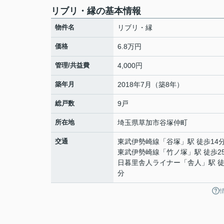
リブリ・縁の基本情報
物件名
リブリ・縁
価格
6.8万円
管理/共益費
4,000円
築年月
2018年7月（築8年）
総戸数
9戸
所在地
埼玉県
草加市
谷塚仲町
交通
東武伊勢崎線
「
谷塚
」駅 徒歩14
東武伊勢崎線
「
竹ノ塚
」駅 徒歩2
日暮里舎人ライナー
「
舎人
」駅 徒
分