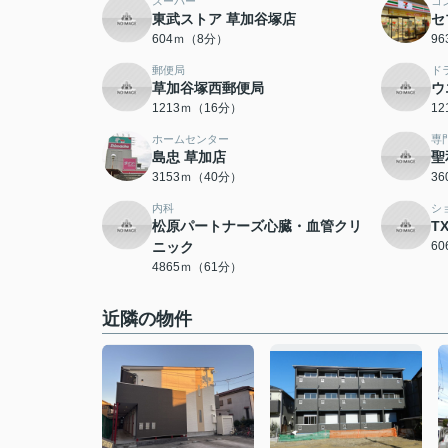
スーパー
コ
東武ストア 草加谷塚店
セ
604ｍ（8分）
9
郵便局
ド
草加谷塚西郵便局
ウ
1213ｍ（16分）
1
ホームセンター
専
島忠 草加店
聖
3153ｍ（40分）
3
内科
シ
松原パートナーズ心臓・血管クリ
T
ニック
6
4865ｍ（61分）
近隣の物件