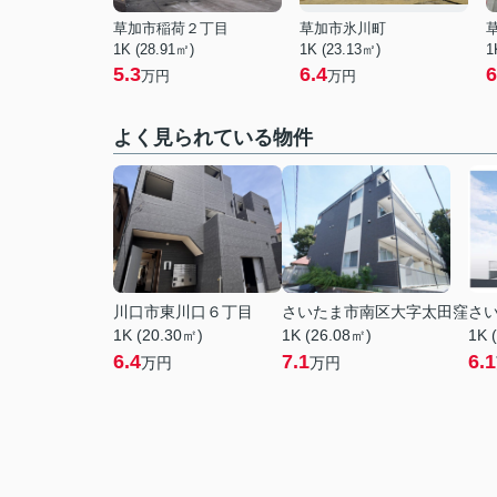
草加市稲荷２丁目
草加市氷川町
1K (28.91㎡)
1K (23.13㎡)
1
5.3
6.4
6
万円
万円
よく見られている物件
川口市東川口６丁目
さいたま市南区大字太田窪
さ
1K (20.30㎡)
1K (26.08㎡)
1K 
6.4
7.1
6.1
万円
万円