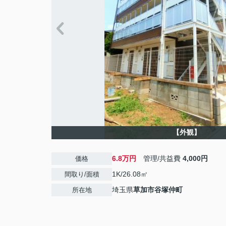
【外観】
6.8万円
管理/共益費
4,000円
価格
1K/26.08㎡
間取り/面積
埼玉県
草加市
谷塚仲町
所在地