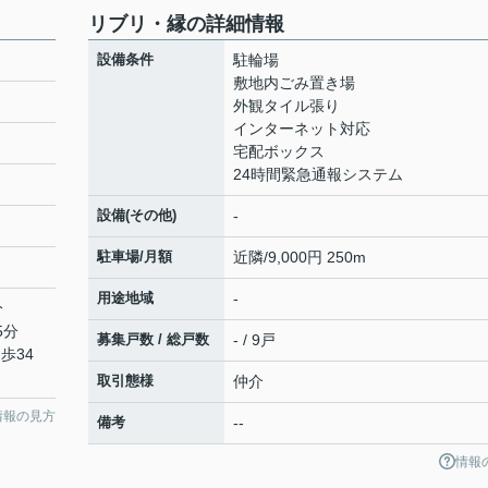
リブリ・縁の詳細情報
設備条件
駐輪場
敷地内ごみ置き場
外観タイル張り
インターネット対応
宅配ボックス
24時間緊急通報システム
設備(その他)
-
駐車場/月額
近隣/9,000円 250m
用途地域
-
分
5分
募集戸数 / 総戸数
- / 9戸
歩34
取引態様
仲介
情報の見方
備考
--
情報