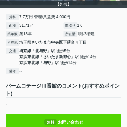
【外観】
7.7万円 管理/共益費 4,000円
賃料
31.71㎡
1K
面積
間取り
築13年
1階/3階建
築年数
所在階
埼玉県
さいたま市中央区
下落合
４丁目
所在地
埼京線
「
北与野
」駅 徒歩5分
交通
京浜東北線
「
さいたま新都心
」駅 徒歩14分
京浜東北線
「
与野
」駅 徒歩14分
--
備考
パームコテージⅢ番館のコメント(おすすめポイン
ト)
-
お問い合わせ
無料