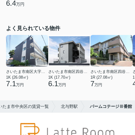
6.4
万円
よく見られている物件
さいたま市南区大字太田窪
さいたま市南区四谷２丁目
さいたま市南区四谷２丁目
1K (26.08㎡)
1K (17.70㎡)
1R (27.08㎡)
1
7.1
6.1
7
万円
万円
万円
いたま市中央区の賃貸一覧
北与野駅
パームコテージⅢ番館