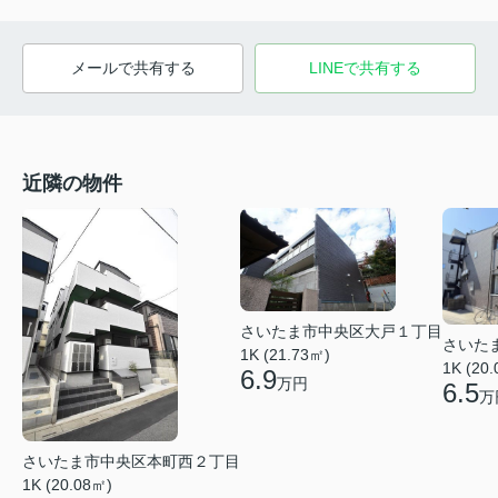
メールで共有する
LINEで共有する
近隣の物件
さいたま市中央区大戸１丁目
さいた
1K (21.73㎡)
1K (20
6.9
万円
6.5
万
さいたま市中央区本町西２丁目
1K (20.08㎡)