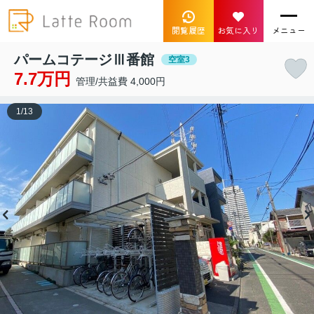
閲覧履歴
お気に入り
メニュー
パームコテージⅢ番館
空室3
7.7万円
管理/共益費 4,000円
1
/
13