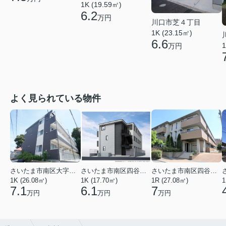
1K (19.59㎡)
6.2
万円
川口市芝４丁目
1K (23.15㎡)
6.6
1
万円
よく見られている物件
さいたま市南区大字太田窪
さいたま市南区四谷２丁目
さいたま市南区四谷２丁目
1K (26.08㎡)
1K (17.70㎡)
1R (27.08㎡)
1
7.1
6.1
7
万円
万円
万円