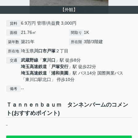
【外観】
6.9万円 管理/共益費 3,000円
賃料
21.76㎡
1K
面積
間取り
築21年
3階/3階建
築年数
所在階
埼玉県
川口市
戸塚
２丁目
所在地
武蔵野線
「
東川口
」駅 徒歩8分
交通
埼玉高速鉄道
「
戸塚安行
」駅 徒歩22分
埼玉高速鉄道
「
浦和美園
」駅 バス14分 国際興業バス
「東川口駅北口」 停歩10分
--
備考
Ｔａｎｎｅｎｂａｕｍ タンネンバームのコメン
ト(おすすめポイント)
-