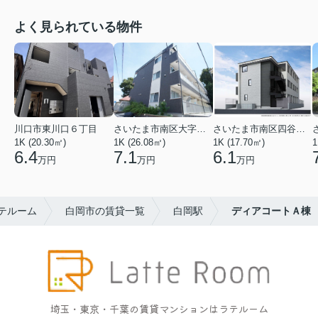
よく見られている物件
川口市東川口６丁目
さいたま市南区大字太田窪
さいたま市南区四谷２丁目
1K (20.30㎡)
1K (26.08㎡)
1K (17.70㎡)
1
6.4
7.1
6.1
万円
万円
万円
テルーム
白岡市の賃貸一覧
白岡駅
ディアコートＡ棟
埼玉・東京・千葉の賃貸マンションはラテルーム