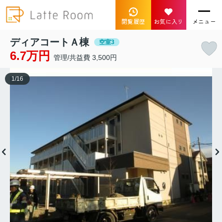
閲覧履歴
お気に入り
メニュー
ディアコートＡ棟
空室3
6.7万円
管理/共益費 3,500円
1
/
16