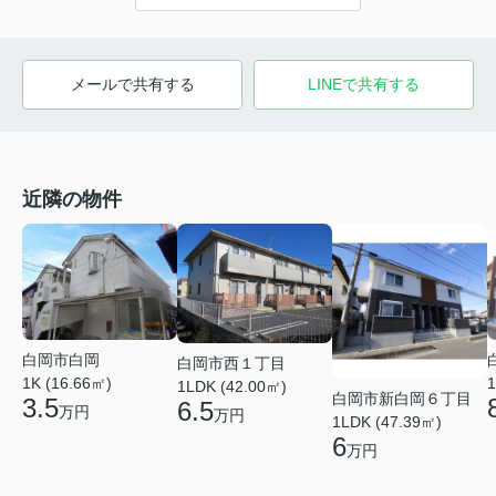
メールで共有する
LINEで共有する
近隣の物件
白岡市白岡
白岡市西１丁目
1K (16.66㎡)
1
1LDK (42.00㎡)
白岡市新白岡６丁目
3.5
6.5
万円
万円
1LDK (47.39㎡)
6
万円