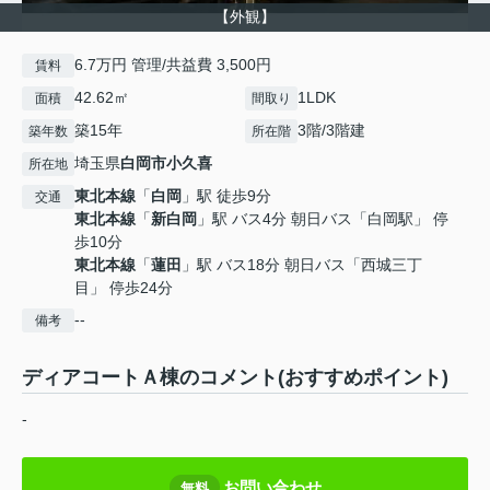
【外観】
6.7万円 管理/共益費 3,500円
賃料
42.62㎡
1LDK
面積
間取り
築15年
3階/3階建
築年数
所在階
埼玉県
白岡市
小久喜
所在地
東北本線
「
白岡
」駅 徒歩9分
交通
東北本線
「
新白岡
」駅 バス4分 朝日バス「白岡駅」 停
歩10分
東北本線
「
蓮田
」駅 バス18分 朝日バス「西城三丁
目」 停歩24分
--
備考
ディアコートＡ棟のコメント(おすすめポイント)
-
お問い合わせ
無料