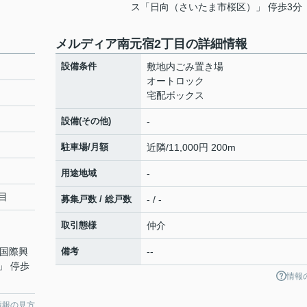
ス「日向（さいたま市桜区）」 停歩3分
メルディア南元宿2丁目の詳細情報
設備条件
敷地内ごみ置き場
オートロック
宅配ボックス
設備(その他)
-
駐車場/月額
近隣/11,000円 200m
用途地域
-
目
募集戸数 / 総戸数
- / -
取引態様
仲介
 国際興
備考
--
」 停歩
情報
情報の見方