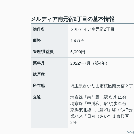
メルディア南元宿2丁目の基本情報
物件名
メルディア南元宿2丁目
価格
4.9万円
管理/共益費
5,000円
築年月
2022年7月（築4年）
総戸数
-
所在地
埼玉県
さいたま市桜区
南元宿
２丁
交通
埼京線
「
南与野
」駅 徒歩11分
埼京線
「
中浦和
」駅 徒歩21分
京浜東北線
「
北浦和
」駅 バス7分
業バス「日向（さいたま市桜区）
3分