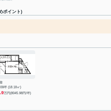
めポイント)
階
.09坪 (18.18㎡)
.9
万円(8045.98円/坪)