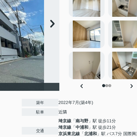
2022年7月(築4年)
築年
近隣
駐車
埼京線
「
南与野
」駅 徒歩11分
埼京線
「
中浦和
」駅 徒歩21分
交通
京浜東北線
「
北浦和
」駅 バス7分 国際