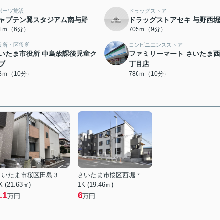
ポーツ施設
ドラッグストア
ャプテン翼スタジアム南与野
ドラッグストアセキ 与野西
01ｍ（6分）
705ｍ（9分）
役所・区役所
コンビニエンスストア
いたま市役所 中島放課後児童ク
ファミリーマート さいたま
ブ
丁目店
28ｍ（10分）
786ｍ（10分）
さいたま市桜区田島３丁目
さいたま市桜区西堀７丁目
K (21.63㎡)
1K (19.46㎡)
.1
6
万円
万円