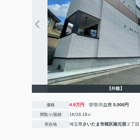
【外観】
4.9万円
管理/共益費
5,000円
価格
1K/18.18㎡
間取り/面積
埼玉県
さいたま市桜区
南元宿
２丁目
所在地