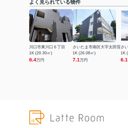
よく見られている物件
川口市東川口６丁目
さいたま市南区大字太田窪
さ
1K (20.30㎡)
1K (26.08㎡)
1K 
6.4
7.1
6.1
万円
万円