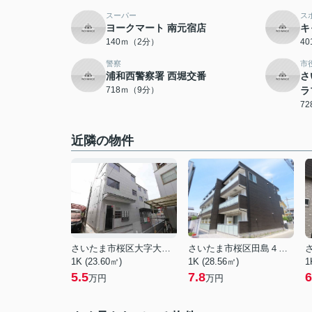
スーパー
ス
ヨークマート 南元宿店
キ
140ｍ（2分）
4
警察
市
浦和西警察署 西堀交番
さ
718ｍ（9分）
ラ
7
近隣の物件
さいたま市桜区大字大久保領家
さいたま市桜区田島４丁目
1K (23.60㎡)
1K (28.56㎡)
1
5.5
7.8
6
万円
万円