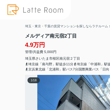
埼玉・東京・千葉の賃貸マンションを探しならラテルーム
メルディア南元宿2丁目
4.9万円
管理/共益費 5,000円
埼玉県
さいたま市桜区
南元宿
２丁目
埼京線「南与野」駅徒歩11分
埼京線「中浦和」駅徒
京浜東北線「北浦和」駅バス7分国際興業バス「日向
1
/
18