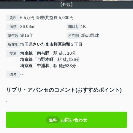
【外観】
6.5万円 管理/共益費 5,000円
賃料
26.08㎡
1K
面積
間取り
築15年
2階/3階建
築年数
所在階
埼玉県
さいたま市桜区
栄和
３丁目
所在地
埼京線
「
南与野
」駅 徒歩18分
交通
埼京線
「
与野本町
」駅 徒歩26分
埼京線
「
中浦和
」駅 徒歩38分
--
備考
リブリ・アバンセのコメント(おすすめポイント)
-
お問い合わせ
無料