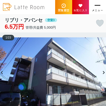
閲覧履歴
お気に入り
メニュー
リブリ・アバンセ
空室3
6.5万円
管理/共益費 5,000円
1
/
15