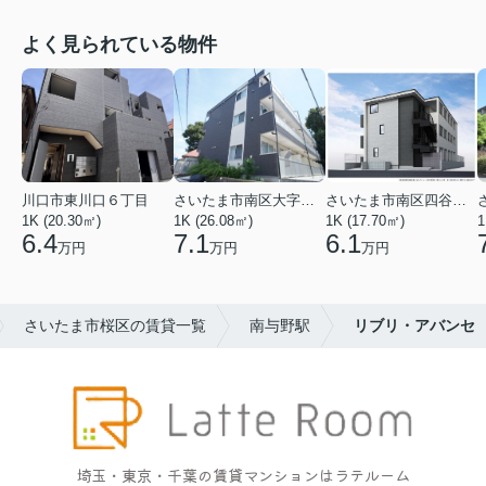
よく見られている物件
川口市東川口６丁目
さいたま市南区大字太田窪
さいたま市南区四谷２丁目
1K (20.30㎡)
1K (26.08㎡)
1K (17.70㎡)
1
6.4
7.1
6.1
万円
万円
万円
さいたま市桜区の賃貸一覧
南与野駅
リブリ・アバンセ
埼玉・東京・千葉の賃貸マンションはラテルーム