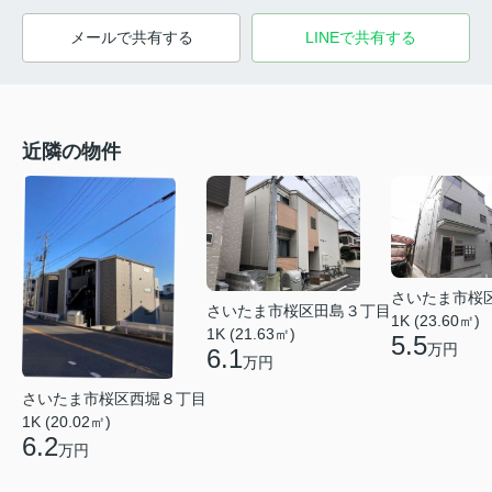
メールで共有する
LINEで共有する
近隣の物件
さいたま市桜
さいたま市桜区田島３丁目
1K (23.60㎡)
1K (21.63㎡)
5.5
万円
6.1
万円
さいたま市桜区西堀８丁目
1K (20.02㎡)
6.2
万円