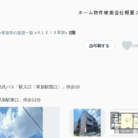
ホーム
物件検索
会社概要
ＫＬＥＩＳ草加
2階
草加市の賃貸一覧
印刷する
お気
東武バス「駅入口〔草加駅西口〕」停歩10
加駅東口」停歩12分