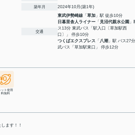
2024年10月(築1年)
築年月
東武伊勢崎線
「
草加
」駅 徒歩10分
日暮里舎人ライナー
「
見沼代親水公園
」
ス13分 東武バス「駅入口〔草加駅西
交通
口〕」 停歩10分
つくばエクスプレス
「
八潮
」駅 バス27分
武バス「草加駅東口」 停歩12分
ネット使用
料無料
たします！！