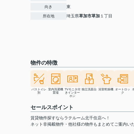
東
向き
埼玉県
草加市
草加
１丁目
所在地
物件の特徴
バストイレ
室内洗濯機
TVモニタ付
独立洗面台
浴室乾燥機
オートロッ
別
置場
きインター
ク
ホン
セールスポイント
賃貸物件探すならラテルーム北千住店へ！
ネット非掲載物件・他社様の物件もまとめてご案内い