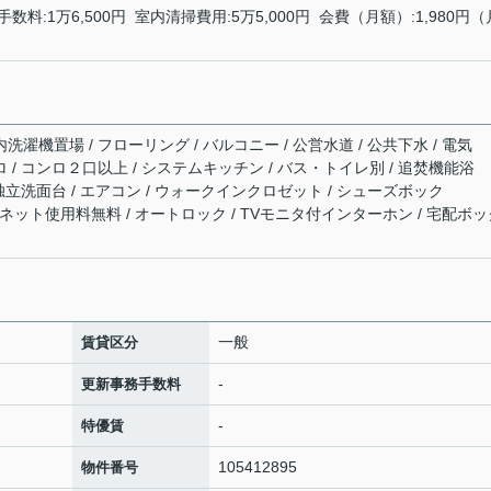
数料:1万6,500円 室内清掃費用:5万5,000円 会費（月額）:1,980円（
洗濯機置場 / フローリング / バルコニー / 公営水道 / 公共下水 / 電気
ロ / コンロ２口以上 / システムキッチン / バス・トイレ別 / 追焚機能浴
/ 独立洗面台 / エアコン / ウォークインクロゼット / シューズボック
応 / ネット使用料無料 / オートロック / TVモニタ付インターホン / 宅配ボ
一般
賃貸区分
-
更新事務手数料
-
特優賃
105412895
物件番号