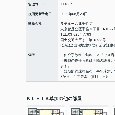
K11094
管理コード
2026年08月20日
次回更新予定日
取扱会社
ラテルーム北千住店
東京都足立区千住４丁目19-10 -2
TEL:03-5284-7783
国土交通大臣 (1) 第10788号
(公社)全国宅地建物取引業保証協
備考
・仲介手数料 無料 ※『ご来店
・掲載の物件写真は実際の設備と
ます。
・短期解約違約金有（半年未満、
2か月 １年未満、賃料１ヶ月）
ＫＬＥＩＳ草加の他の部屋