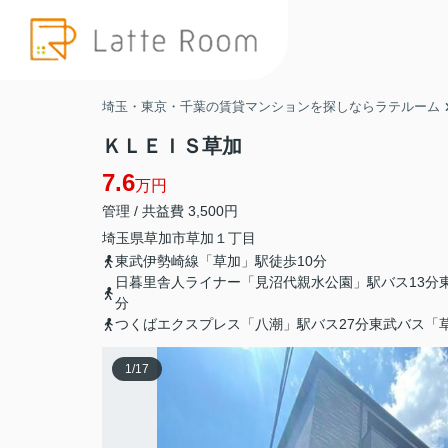
埼玉・東京・千葉の賃貸マンションを探しならラテルーム
ＫＬＥＩＳ草加
7.6
万円
管理 / 共益費 3,500円
埼玉県
草加市
草加
１丁目
東武伊勢崎線「草加」駅徒歩10分
日暮里舎人ライナー「見沼代親水公園」駅バス13分
分
つくばエクスプレス「八潮」駅バス27分東武バス「草
1
/
17