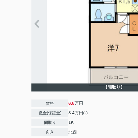
【間取り】
6.8
万円
賃料
3.4万円(-)
敷金(保証金)
1K
間取り
北西
向き