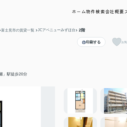
ホーム
物件検索
会社概要
JCアベニューみずほ台
2階
富士見市の賃貸一覧
印刷する
お気
瀬」駅徒歩20分