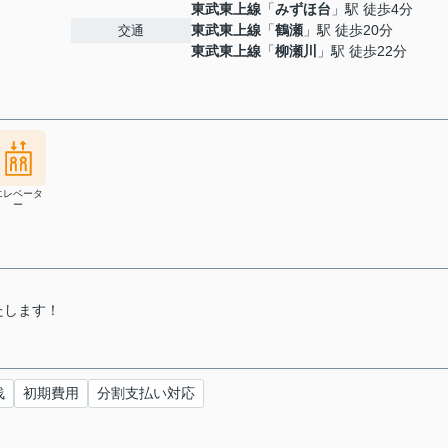
東武東上線
「
みずほ台
」駅 徒歩4分
東武東上線
「
鶴瀬
」駅 徒歩20分
交通
東武東上線
「
柳瀬川
」駅 徒歩22分
エレベータ
ー
たします！
浅
初期費用
分割支払い対応