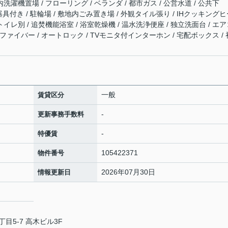
洗濯機置場 / フローリング / ベランダ / 都市ガス / 公営水道 / 公共下
明器具付き / 駐輪場 / 敷地内ごみ置き場 / 外観タイル張り / IHクッキング
トイレ別 / 追焚機能浴室 / 浴室乾燥機 / 温水洗浄便座 / 独立洗面台 / エ
/ 光ファイバー / オートロック / TVモニタ付インターホン / 宅配ボックス / 
一般
賃貸区分
-
更新事務手数料
-
特優賃
105422371
物件番号
2026年07月30日
情報更新日
5-7 高木ビル3F