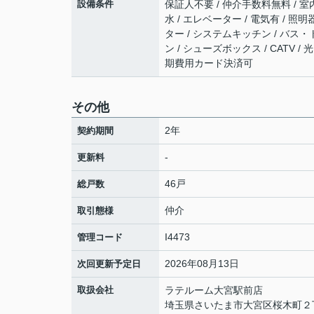
設備条件
保証人不要 / 仲介手数料無料 / 室内
水 / エレベーター / 電気有 / 照
ター / システムキッチン / バス・
ン / シューズボックス / CATV 
期費用カード決済可
その他
2年
契約期間
-
更新料
46戸
総戸数
仲介
取引態様
I4473
管理コード
2026年08月13日
次回更新予定日
取扱会社
ラテルーム大宮駅前店
埼玉県さいたま市大宮区桜木町２丁目