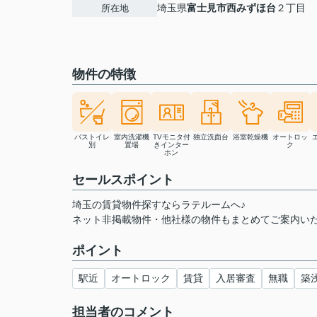
埼玉県
富士見市
西みずほ台
２丁目
所在地
物件の特徴
バストイレ
室内洗濯機
TVモニタ付
独立洗面台
浴室乾燥機
オートロッ
別
置場
きインター
ク
ホン
セールスポイント
埼玉の賃貸物件探すならラテルームへ♪
ネット非掲載物件・他社様の物件もまとめてご案内い
ポイント
駅近
オートロック
賃貸
入居審査
無職
築
担当者のコメント