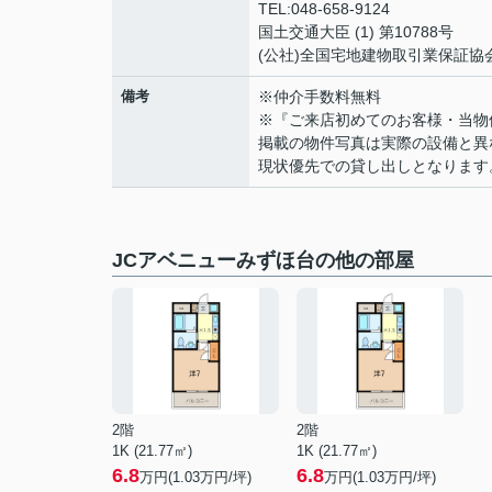
TEL:048-658-9124
国土交通大臣 (1) 第10788号
(公社)全国宅地建物取引業保証協
備考
※仲介手数料無料
※『ご来店初めてのお客様・当物
掲載の物件写真は実際の設備と異
現状優先での貸し出しとなります
JCアベニューみずほ台の他の部屋
2階
2階
1K (21.77㎡)
1K (21.77㎡)
6.8
6.8
万円(
1.03
万円/坪)
万円(
1.03
万円/坪)