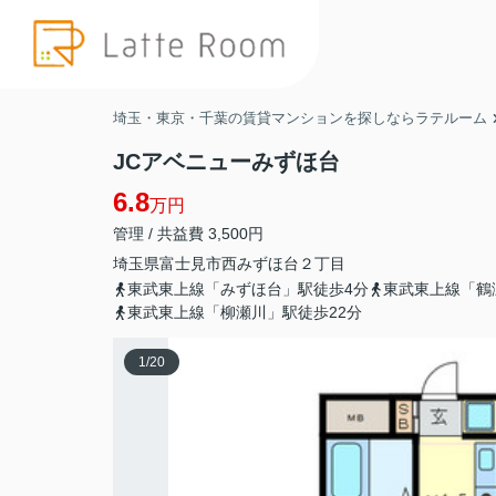
埼玉・東京・千葉の賃貸マンションを探しならラテルーム
JCアベニューみずほ台
6.8
万円
管理 / 共益費 3,500円
埼玉県
富士見市
西みずほ台
２丁目
東武東上線「みずほ台」駅徒歩4分
東武東上線「鶴
東武東上線「柳瀬川」駅徒歩22分
1
/
20