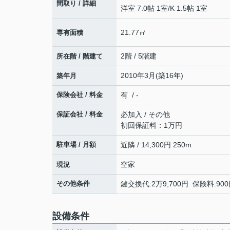
間取り / 詳細
洋室 7.0帖 1室
/
K 1.5帖 1室
21.77㎡
専有面積
2階 / 5階建
所在階 / 階建て
2010年3月(築16年)
築年月
保険会社 / 料金
有 / -
保証会社 / 料金
必加入 / その他
初回保証料：1万円
駐車場 / 月額
近隣 / 14,300円 250m
空家
現況
その他条件
鍵交換代:2万9,700円 保険料:9
設備条件