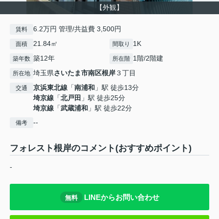
【外観】
6.2万円 管理/共益費 3,500円
賃料
21.84㎡
1K
面積
間取り
築12年
1階/2階建
築年数
所在階
埼玉県
さいたま市南区
根岸
３丁目
所在地
京浜東北線
「
南浦和
」駅 徒歩13分
交通
埼京線
「
北戸田
」駅 徒歩25分
埼京線
「
武蔵浦和
」駅 徒歩22分
--
備考
フォレスト根岸のコメント(おすすめポイント)
-
LINEからお問い合わせ
無料