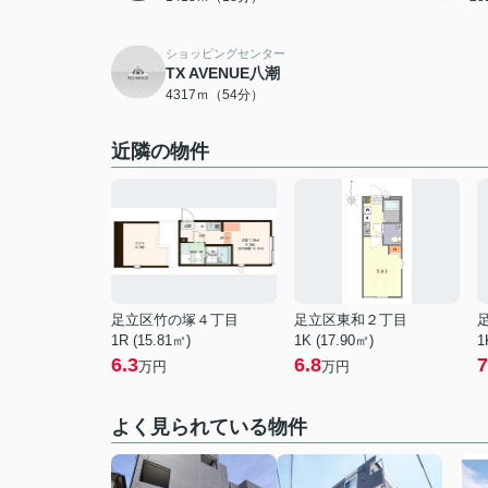
ショッピングセンター
TX AVENUE八潮
4317ｍ（54分）
近隣の物件
足立区竹の塚４丁目
足立区東和２丁目
1R (15.81㎡)
1K (17.90㎡)
1
6.3
6.8
7
万円
万円
よく見られている物件