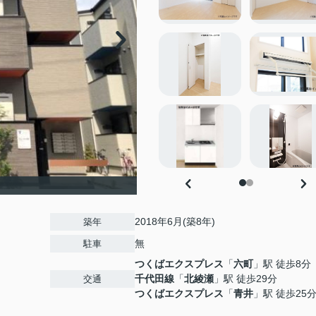
2018年6月(築8年)
築年
無
駐車
つくばエクスプレス
「
六町
」駅 徒歩8分
千代田線
「
北綾瀬
」駅 徒歩29分
交通
つくばエクスプレス
「
青井
」駅 徒歩25