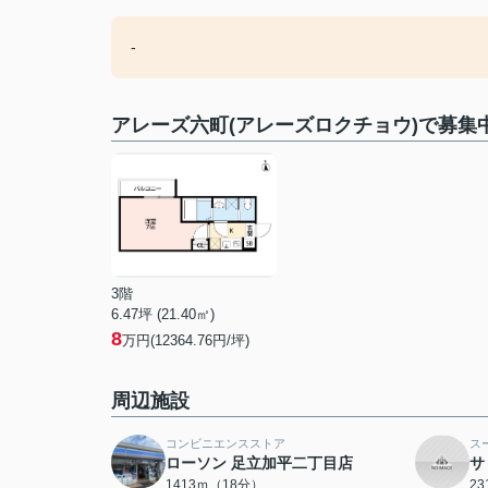
-
アレーズ六町(アレーズロクチョウ)で募集
3階
6.47坪 (21.40㎡)
8
万円(12364.76円/坪)
周辺施設
コンビニエンスストア
ス
ローソン 足立加平二丁目店
サ
1413ｍ（18分）
2