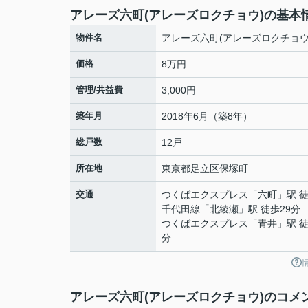
アレーズ六町(アレーズロクチョウ)の基本
物件名
アレーズ六町(アレーズロクチョウ
価格
8万円
管理/共益費
3,000円
築年月
2018年6月（築8年）
総戸数
12戸
所在地
東京都
足立区
保塚町
交通
つくばエクスプレス
「
六町
」駅 
千代田線
「
北綾瀬
」駅 徒歩29分
つくばエクスプレス
「
青井
」駅 徒
分
アレーズ六町(アレーズロクチョウ)のコメ