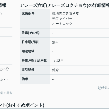
情報
アレーズ六町(アレーズロクチョウ)の詳細情
)
設備条件
敷地内ごみ置き場
光ファイバー
オートロック
設備(その他)
-
駐車場/月額
無/-
用途地域
-
募集戸数 / 総戸数
- / 12戸
徒歩8分
取引態様
仲介
歩25
備考
--
情報
情報の見方
ント(おすすめポイント)