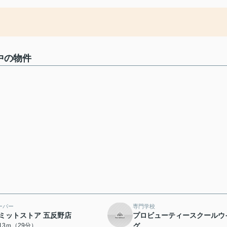
中の物件
ーパー
専門学校
ミットストア 五反野店
プロビューティースクールウ
313ｍ（29分）
グ