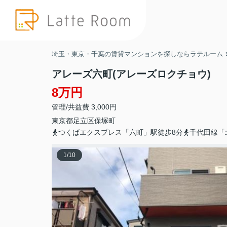
埼玉・東京・千葉の賃貸マンションを探しならラテルーム
アレーズ六町(アレーズロクチョウ)
8万円
管理/共益費 3,000円
東京都
足立区
保塚町
つくばエクスプレス「六町」駅徒歩8分
千代田線「
1
/
10