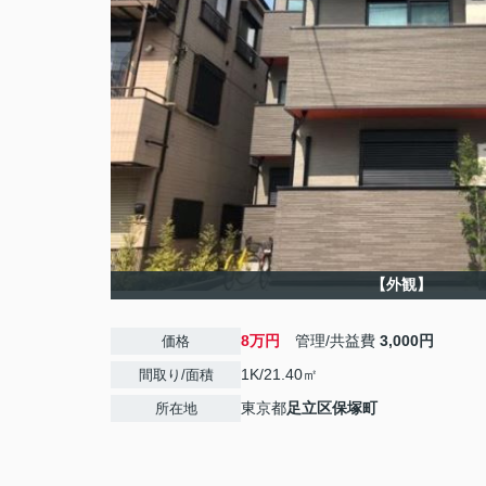
【外観】
8万円
管理/共益費
3,000円
価格
1K/21.40㎡
間取り/面積
東京都
足立区
保塚町
所在地