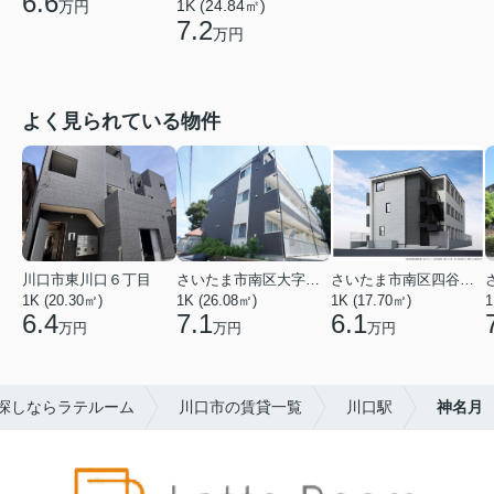
6.6
1K (24.84㎡)
万円
7.2
万円
よく見られている物件
川口市東川口６丁目
さいたま市南区大字太田窪
さいたま市南区四谷２丁目
1K (20.30㎡)
1K (26.08㎡)
1K (17.70㎡)
1
6.4
7.1
6.1
万円
万円
万円
探しならラテルーム
川口市の賃貸一覧
川口駅
神名月