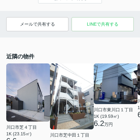
メールで共有する
LINEで共有する
近隣の物件
1
川口市東川口１丁目
1K (19.59㎡)
6.2
万円
川口市芝４丁目
1K (23.15㎡)
川口市芝中田１丁目