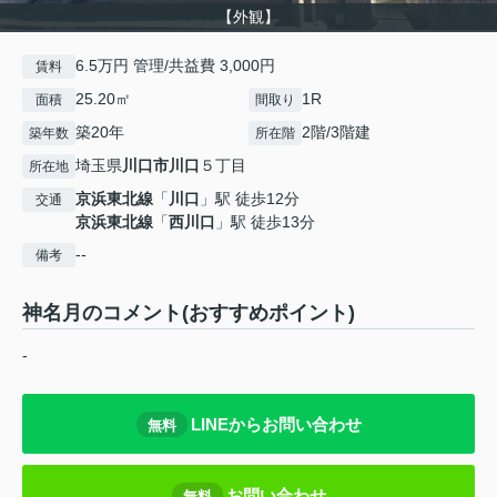
【外観】
6.5万円 管理/共益費 3,000円
賃料
25.20㎡
1R
面積
間取り
築20年
2階/3階建
築年数
所在階
埼玉県
川口市
川口
５丁目
所在地
京浜東北線
「
川口
」駅 徒歩12分
交通
京浜東北線
「
西川口
」駅 徒歩13分
--
備考
神名月のコメント(おすすめポイント)
-
LINEからお問い合わせ
無料
お問い合わせ
無料