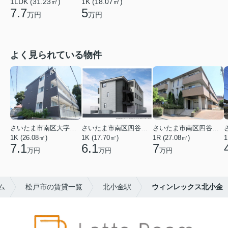
1LDK (31.23㎡)
1K (18.07㎡)
7.7
5
万円
万円
よく見られている物件
さいたま市南区大字太田窪
さいたま市南区四谷２丁目
さいたま市南区四谷２丁目
1K (26.08㎡)
1K (17.70㎡)
1R (27.08㎡)
1
7.1
6.1
7
万円
万円
万円
ム
松戸市の賃貸一覧
北小金駅
ウィンレックス北小金