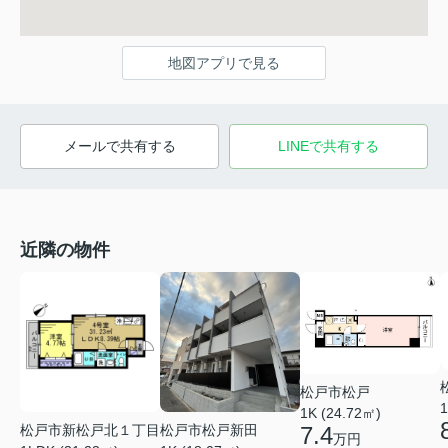
地図アプリで見る
メールで共有する
LINEで共有する
近隣の物件
松戸市松戸
1
1K (24.72㎡)
松戸市新松戸北１丁目
松戸市松戸新田
7.4
万円