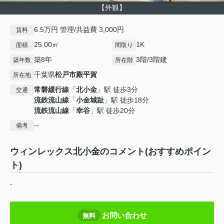
【外観】
6.5万円 管理/共益費 3,000円
賃料
25.00㎡
1K
面積
間取り
築8年
3階/3階建
築年数
所在階
千葉県
松戸市
殿平賀
所在地
常磐緩行線
「
北小金
」駅 徒歩3分
交通
流鉄流山線
「
小金城趾
」駅 徒歩18分
流鉄流山線
「
幸谷
」駅 徒歩20分
--
備考
ウィンレックス北小金のコメント(おすすめポイン
ト)
-
お問い合わせ
無料