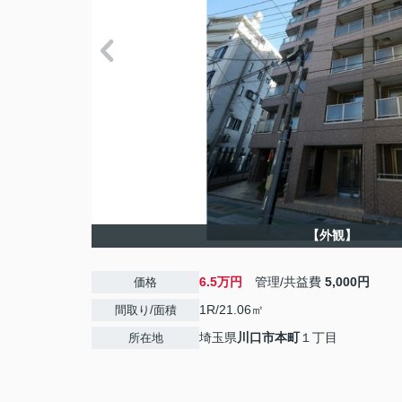
【外観】
6.5万円
管理/共益費
5,000円
価格
1R/21.06㎡
間取り/面積
埼玉県
川口市
本町
１丁目
所在地