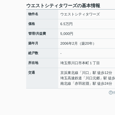
ウエストシティタワーズの基本情報
物件名
ウエストシティタワーズ
価格
6.5万円
管理/共益費
5,000円
築年月
2006年2月（築20年）
総戸数
-
所在地
埼玉県
川口市
本町
１丁目
交通
京浜東北線
「
川口
」駅 徒歩12分
埼玉高速鉄道
「
川口元郷
」駅 徒歩
南北線
「
赤羽岩淵
」駅 徒歩24分