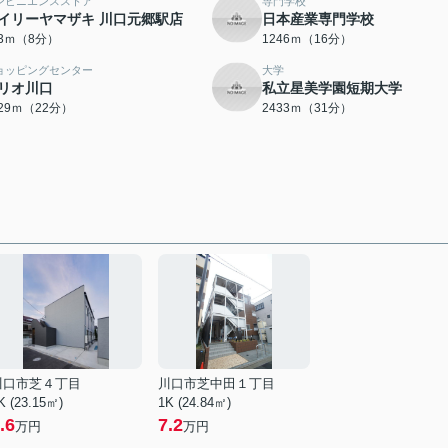
ンビニエンスストア
専門学校
イリーヤマザキ 川口元郷駅店
日本産業専門学校
23ｍ（8分）
1246ｍ（16分）
ョッピングセンター
大学
リオ川口
私立星美学園短期大学
729ｍ（22分）
2433ｍ（31分）
川口市芝４丁目
川口市芝中田１丁目
K (23.15㎡)
1K (24.84㎡)
.6
7.2
万円
万円