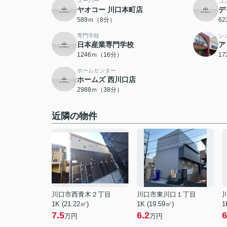
スーパー
コ
ヤオコー 川口本町店
デ
589ｍ（8分）
6
専門学校
シ
日本産業専門学校
ア
1246ｍ（16分）
1
ホームセンター
ホームズ 西川口店
2988ｍ（38分）
近隣の物件
川口市西青木２丁目
川口市東川口１丁目
1K (21.22㎡)
1K (19.59㎡)
1
7.5
6.2
6
万円
万円