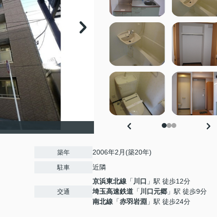
2006年2月(築20年)
築年
近隣
駐車
京浜東北線
「
川口
」駅 徒歩12分
埼玉高速鉄道
「
川口元郷
」駅 徒歩9分
交通
南北線
「
赤羽岩淵
」駅 徒歩24分