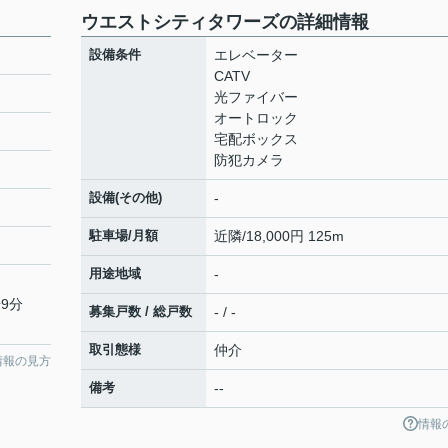
ウエストシティタワーズの詳細情報
設備条件
エレベーター
CATV
光ファイバー
オートロック
宅配ボックス
防犯カメラ
設備(その他)
-
駐車場/月額
近隣/18,000円 125m
用途地域
-
9分
募集戸数 / 総戸数
- / -
取引態様
仲介
情報の見方
備考
--
情報