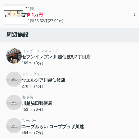
1階
8.1万円
1階 / 3.32坪(27.09㎡)
周辺施設
コンビニエンスストア
セブンイレブン 川越仙波町2丁目店
169ｍ（3分）
ドラッグストア
ウエルシア川越仙波店
278ｍ（4分）
郵便局
川越脇田郵便局
453ｍ（6分）
スーパー
コープみらい コーププラザ川越
484ｍ（7分）