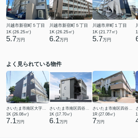
川越市岸町１丁目
川越市新宿町５丁目
川越市新宿町５丁目
1K (21.77㎡)
1K (26.25㎡)
1K (26.25㎡)
1
5.7
5.7
6.2
万円
万円
万円
よく見られている物件
さいたま市南区大字太田窪
さいたま市南区四谷２丁目
さいたま市南区四谷２丁目
1K (26.08㎡)
1K (17.70㎡)
1R (27.08㎡)
1
7.1
6.1
7
万円
万円
万円