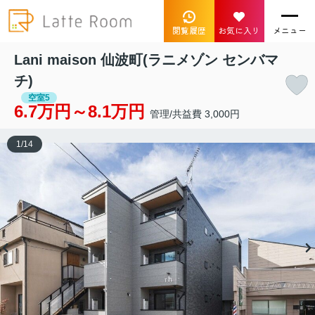
閲覧履歴
お気に入り
メニュー
Lani maison 仙波町(ラニメゾン センバマ
チ)
空室5
6.7万円～8.1万円
管理/共益費 3,000円
1
/
14