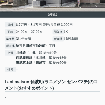
【外観】
6.7万円～8.1万円 管理/共益費 3,000円
賃料
24.00㎡～27.09㎡
1K
面積
間取り
築1年未満
1階/3階建
築年数
所在階
埼玉県
川越市
仙波町
１丁目
所在地
川越線
「
川越
」駅 徒歩10分
交通
西武新宿線
「
本川越
」駅 徒歩15分
東武東上線
「
川越市
」駅 徒歩20分
--
備考
Lani maison 仙波町(ラニメゾン センバマチ)のコ
メント(おすすめポイント)
-