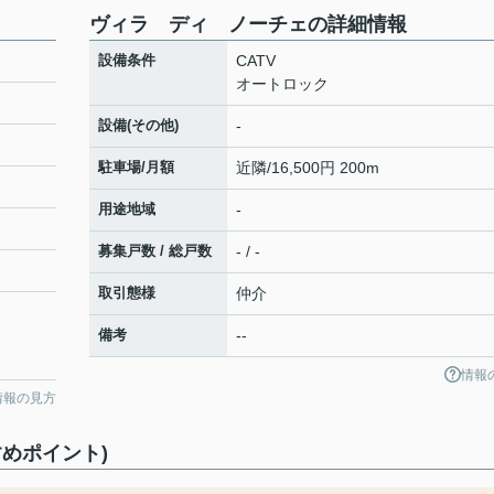
ヴィラ ディ ノーチェの詳細情報
設備条件
CATV
オートロック
設備(その他)
-
駐車場/月額
近隣/16,500円 200m
用途地域
-
募集戸数 / 総戸数
- / -
取引態様
仲介
備考
--
情報
情報の見方
めポイント)