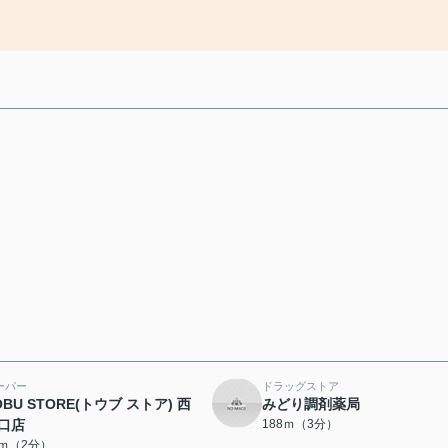
ーパー
ドラッグストア
OBU STORE(トウブ ストア) 西
みどり調剤薬局
口店
188ｍ（3分）
5ｍ（2分）