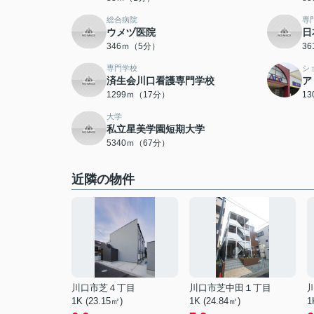
総合病院
専
ウメヅ医院
日
346ｍ（5分）
3
専門学校
シ
済生会川口看護専門学校
ア
1299ｍ（17分）
1
大学
私立星美学園短期大学
5340ｍ（67分）
近隣の物件
川口市芝４丁目
川口市芝中田１丁目
1K (23.15㎡)
1K (24.84㎡)
1