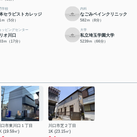
門学校
内科
本セラピストカレッジ
なごみペインクリニック
61ｍ（5分）
582ｍ（8分）
ョッピングセンター
大学
リオ川口
私立埼玉学園大学
303ｍ（17分）
5239ｍ（66分）
川口市東川口１丁目
川口市芝２丁目
K (19.59㎡)
1K (23.15㎡)