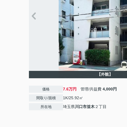
【外観】
7.6万円
管理/共益費
4,000円
価格
1K/25.92㎡
間取り/面積
埼玉県
川口市
並木
２丁目
所在地