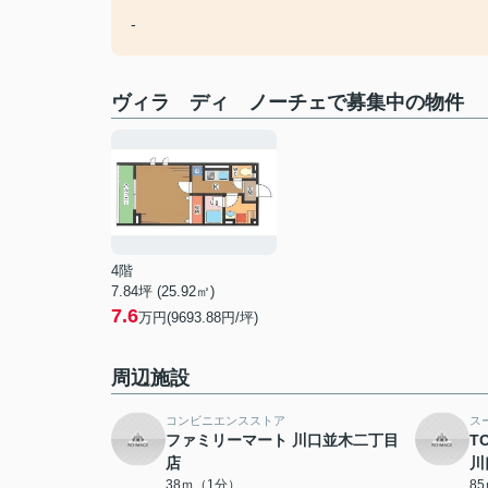
-
ヴィラ ディ ノーチェで募集中の物件
4階
7.84坪 (25.92㎡)
7.6
万円(9693.88円/坪)
周辺施設
コンビニエンスストア
ス
ファミリーマート 川口並木二丁目
T
店
川
38ｍ（1分）
8