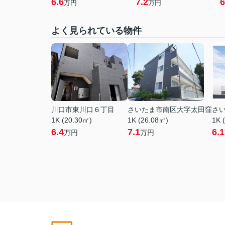
6.6
7.2
6
万円
万円
よく見られている物件
川口市東川口６丁目
さいたま市南区大字太田窪
さ
1K (20.30㎡)
1K (26.08㎡)
1K 
6.4
7.1
6.1
万円
万円