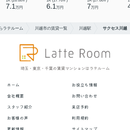
1K (26.08㎡)
1K (17.70㎡)
1R (27.08㎡)
1
7.1
6.1
7
万円
万円
万円
らラテルーム
川越市の賃貸一覧
川越駅
サクセス川越
埼玉・東京・千葉の賃貸マンションはラテルーム
ホーム
お役立ち情報
会社概要
お問い合わせ
スタッフ紹介
来店予約
お客様の声
利用規約
更新情報
サイトマップ