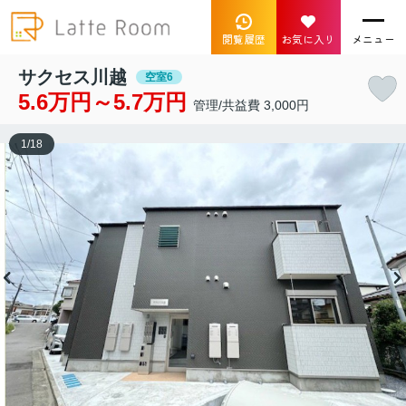
閲覧履歴
お気に入り
メニュー
サクセス川越
空室6
5.6万円～5.7万円
管理/共益費 3,000円
1
/
18