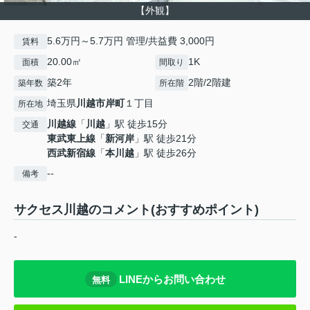
【外観】
5.6万円～5.7万円 管理/共益費 3,000円
賃料
20.00㎡
1K
面積
間取り
築2年
2階/2階建
築年数
所在階
埼玉県
川越市
岸町
１丁目
所在地
川越線
「
川越
」駅 徒歩15分
交通
東武東上線
「
新河岸
」駅 徒歩21分
西武新宿線
「
本川越
」駅 徒歩26分
--
備考
サクセス川越のコメント(おすすめポイント)
-
LINEからお問い合わせ
無料