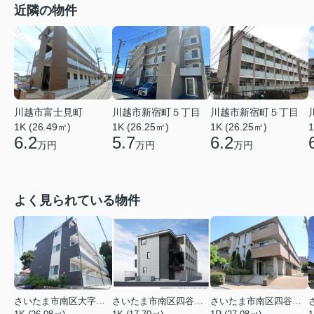
近隣の物件
川越市富士見町
川越市新宿町５丁目
川越市新宿町５丁目
1K (26.49㎡)
1K (26.25㎡)
1K (26.25㎡)
1
6.2
5.7
6.2
万円
万円
万円
よく見られている物件
さいたま市南区大字太田窪
さいたま市南区四谷２丁目
さいたま市南区四谷２丁目