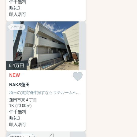
仲手無料
敷礼0
即入居可
アパート
6.4
万円
NEW
NAKS蓮田
埼玉の賃貸物件探すならラテルームへ♪
ネット非掲載物件・他社様の物
蓮田市東４丁目
1K (20.00㎡)
仲手無料
敷礼0
即入居可