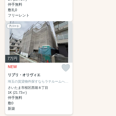
仲手無料
敷礼0
フリーレント
アパート
7
万円
NEW
リブリ・オリヴィエ
埼玉の賃貸物件探すならラテルームへ♪
ネット非掲載物件・他社様の物
さいたま市桜区西堀８丁目
1K (21.73㎡)
仲手無料
敷0
新築