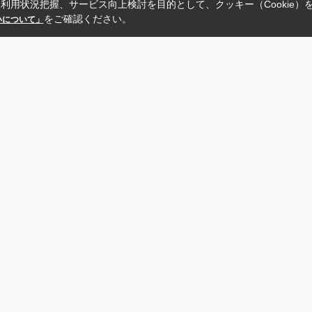
利用状況把握、サービス向上検討を目的として、クッキー（Cookie）
をご確認ください。
扱いについて」