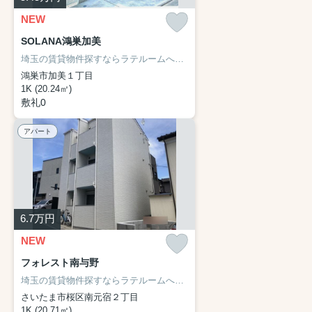
NEW
SOLANA鴻巣加美
埼玉の賃貸物件探すならラテルームへ♪
ネット非掲載物件・他社様の物
鴻巣市加美１丁目
1K (20.24㎡)
敷礼0
アパート
6.7
万円
NEW
フォレスト南与野
埼玉の賃貸物件探すならラテルームへ♪
ネット非掲載物件・他社様の物
さいたま市桜区南元宿２丁目
1K (20.71㎡)