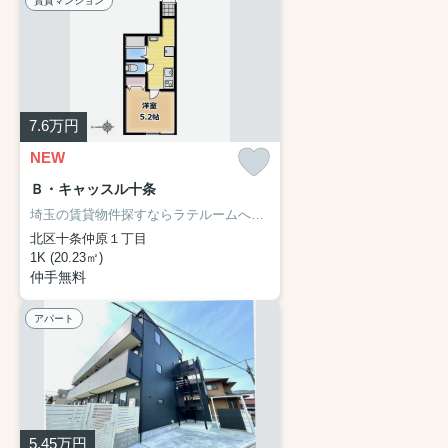
賃貸マンション
7.6
万円
NEW
Ｂ・キャッスル十条
埼玉の賃貸物件探すならラテルームへ♪
ネット非掲載物件・他社様の物
北区十条仲原１丁目
1K (20.23㎡)
仲手無料
アパート
5.45
万円