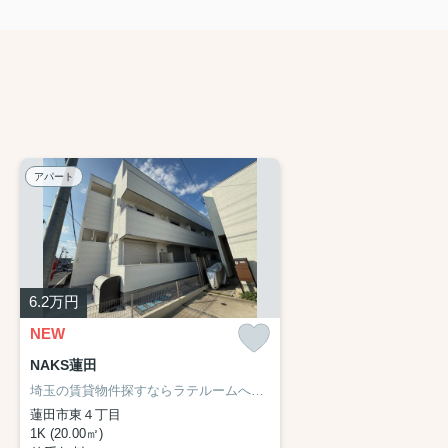
アパート
6.2
万円
NEW
NAKS蓮田
埼玉の賃貸物件探すならラテルームへ♪
ネット非掲載物件・他社様の物
蓮田市東４丁目
1K (20.00㎡)