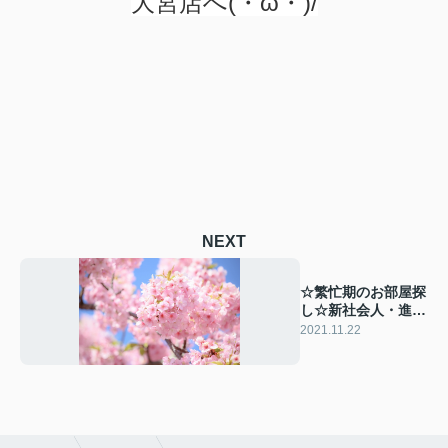
大宮店へ
(・ω・)/
NEXT
☆繁忙期のお部屋探
し☆新社会人・進学
の方へ
2021.11.22