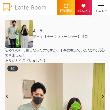
閲覧履歴
お気に入り
メニュー
A・Y
担当：【チーフマネージャー】谷口
初めての引っ越しだったのですが、丁寧に教えていただけて安心
できました！
ありがとうございました！
1
/
2