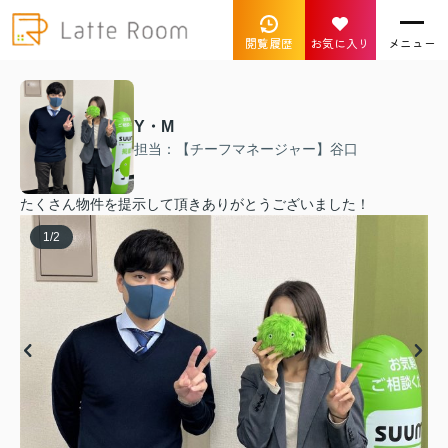
閲覧履歴
お気に入り
メニュー
Y・M
担当：【チーフマネージャー】谷口
たくさん物件を提示して頂きありがとうございました！
1
/
2