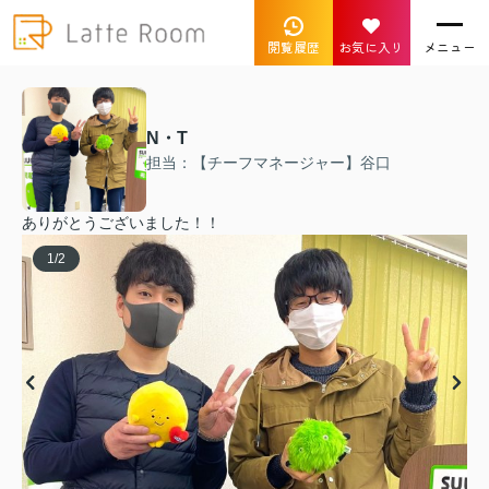
閲覧履歴
お気に入り
メニュー
N・T
担当：【チーフマネージャー】谷口
ありがとうございました！！
1
/
2