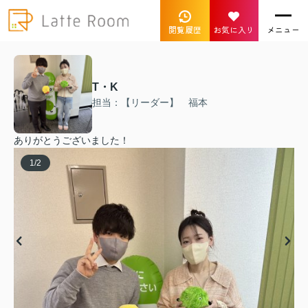
閲覧履歴
お気に入り
メニュー
T・K
担当：【リーダー】 福本
ありがとうございました！
1
/
2