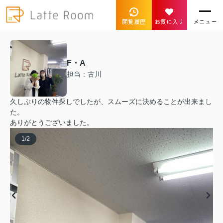
閲覧履歴
お気に入り
メニュー
F・A
担当：古川
久しぶりの物件探しでしたが、スムーズに決めることが出来まし
た。
ありがとうございました。
1
/
2