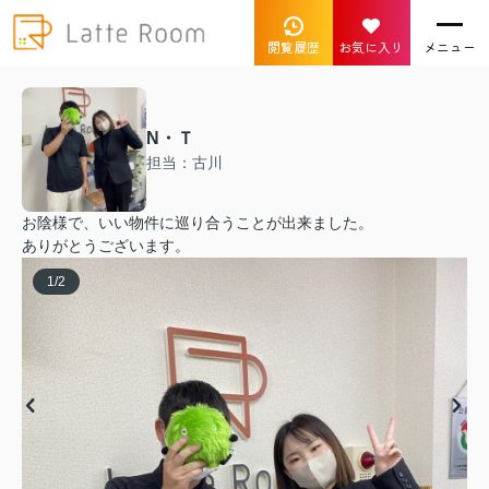
閲覧履歴
お気に入り
メニュー
N・Ｔ
担当：古川
お陰様で、いい物件に巡り合うことが出来ました。
ありがとうございます。
1
/
2