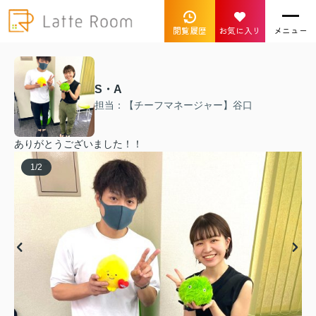
閲覧履歴
お気に入り
メニュー
S・A
担当：【チーフマネージャー】谷口
ありがとうございました！！
1
/
2