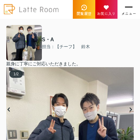
閲覧履歴
お気に入り
メニュー
S・A
担当：【チーフ】 鈴木
親身に丁寧にご対応いただきました。
1
/
2