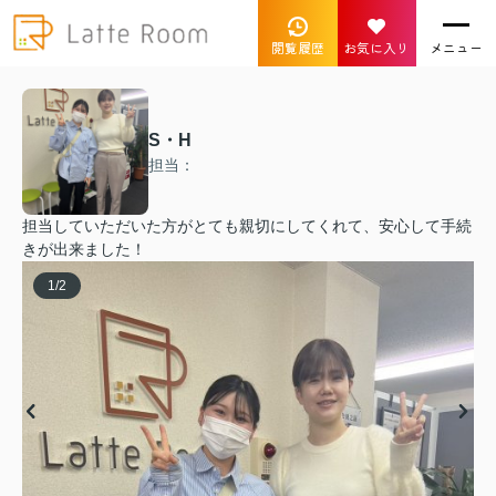
閲覧履歴
お気に入り
メニュー
S・H
担当：
担当していただいた方がとても親切にしてくれて、安心して手続
きが出来ました！
1
/
2