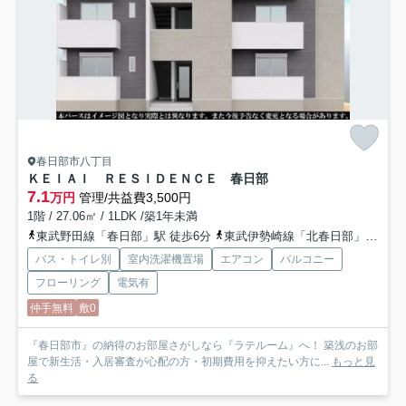
春日部市八丁目
ＫＥＩＡＩ ＲＥＳＩＤＥＮＣＥ 春日部
7.1
万円
管理/共益費3,500円
1階 / 27.06㎡ / 1LDK /築1年未満
東武野田線「春日部」駅 徒歩6分
東武伊勢崎線「北春日部」駅 徒歩22分
バス・トイレ別
室内洗濯機置場
エアコン
バルコニー
フローリング
電気有
仲手無料
敷0
『春日部市』の納得のお部屋さがしなら『ラテルーム』へ！ 築浅のお部
屋で新生活・入居審査が心配の方・初期費用を抑えたい方に...
もっと見
る