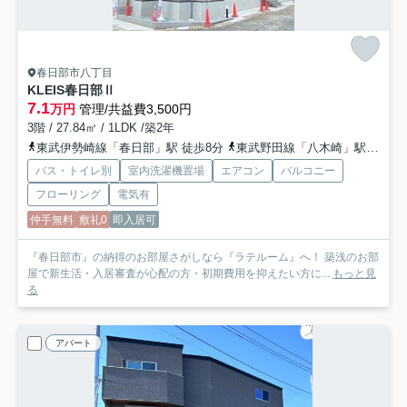
春日部市八丁目
KLEIS春日部Ⅱ
7.1
万円
管理/共益費3,500円
3階 / 27.84㎡ / 1LDK /築2年
東武伊勢崎線「春日部」駅 徒歩8分
東武野田線「八木崎」駅 徒歩20分
バス・トイレ別
室内洗濯機置場
エアコン
バルコニー
フローリング
電気有
仲手無料
敷礼0
即入居可
『春日部市』の納得のお部屋さがしなら『ラテルーム』へ！ 築浅のお部
屋で新生活・入居審査が心配の方・初期費用を抑えたい方に...
もっと見
る
アパート