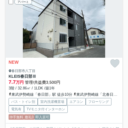
アパート
NEW
春日部市八丁目
KLEIS春日部Ⅲ
7.7
万円
管理/共益費3,500円
3階 / 32.86㎡ / 1LDK /築1年
東武伊勢崎線「春日部」駅 徒歩10分
東武伊勢崎線「北春日部」駅 徒歩18分
バス・トイレ別
室内洗濯機置場
エアコン
フローリング
電気有
TVモニタ付インターホン
仲手無料
敷礼0
即入居可