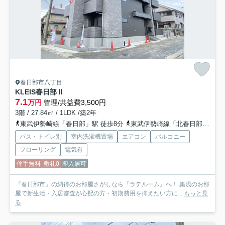
春日部市八丁目
KLEIS春日部Ⅱ
7.1
万円
管理/共益費3,500円
3階 / 27.84㎡ / 1LDK /築2年
東武伊勢崎線「春日部」駅 徒歩8分
東武伊勢崎線「北春日部」駅 徒歩22分
バス・トイレ別
室内洗濯機置場
エアコン
バルコニー
フローリング
電気有
仲手無料
敷礼0
即入居可
『春日部市』の納得のお部屋さがしなら『ラテルーム』へ！ 築浅のお部
屋で新生活・入居審査が心配の方・初期費用を抑えたい方に...
もっと見
る