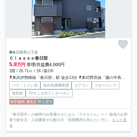
春日部市八丁目
Ｃｌａｓｓｏ春日部
5.9
万円
管理/共益費4,000円
1階 / 26.71㎡ / 1K /築1年
東武伊勢崎線「春日部」駅 徒歩13分
東武野田線「藤の牛島」駅 徒歩25分
バス・トイレ別
室内洗濯機置場
エアコン
フローリング
電気有
TVモニタ付インターホン
仲手無料
敷礼0
即入居可
『春日部市』の納得のお部屋さがしなら『ラテルーム』へ！ 築浅のお部
屋で新生活・入居審査が心配の方・初期費用を抑えたい方に...
もっと見
る