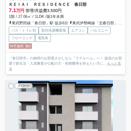
ＫＥＩＡＩ ＲＥＳＩＤＥＮＣＥ 春日部
7.1
万円
管理/共益費3,500円
1階 / 27.06㎡ / 1LDK /築1年未満
東武野田線「春日部」駅 徒歩6分
東武伊勢崎線「北春日部」駅 徒歩22分
バス・トイレ別
室内洗濯機置場
エアコン
バルコニー
フローリング
電気有
仲手無料
敷0
『春日部市』の納得のお部屋さがしなら『ラテルーム』へ！ 築浅のお部
屋で新生活・入居審査が心配の方・初期費用を抑えたい方に...
もっと見
る
アパート