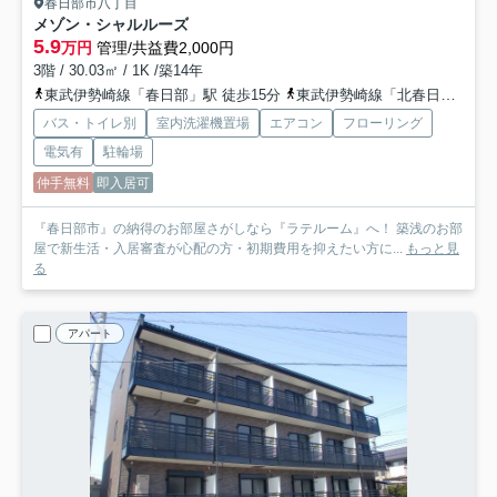
春日部市八丁目
メゾン・シャルルーズ
5.9
万円
管理/共益費2,000円
3階 / 30.03㎡ / 1K /築14年
東武伊勢崎線「春日部」駅 徒歩15分
東武伊勢崎線「北春日部」駅 徒歩26分
バス・トイレ別
室内洗濯機置場
エアコン
フローリング
電気有
駐輪場
仲手無料
即入居可
『春日部市』の納得のお部屋さがしなら『ラテルーム』へ！ 築浅のお部
屋で新生活・入居審査が心配の方・初期費用を抑えたい方に...
もっと見
る
アパート