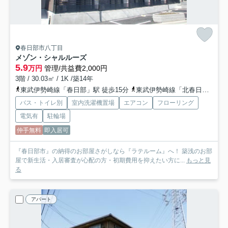
春日部市八丁目
メゾン・シャルルーズ
5.9
万円
管理/共益費2,000円
3階 / 30.03㎡ / 1K /築14年
東武伊勢崎線「春日部」駅 徒歩15分
東武伊勢崎線「北春日部」駅 徒歩26分
バス・トイレ別
室内洗濯機置場
エアコン
フローリング
電気有
駐輪場
仲手無料
即入居可
『春日部市』の納得のお部屋さがしなら『ラテルーム』へ！ 築浅のお部
屋で新生活・入居審査が心配の方・初期費用を抑えたい方に...
もっと見
る
アパート