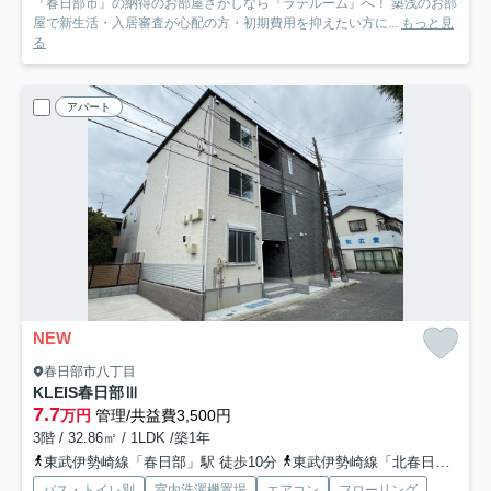
『春日部市』の納得のお部屋さがしなら『ラテルーム』へ！ 築浅のお部
屋で新生活・入居審査が心配の方・初期費用を抑えたい方に...
もっと見
る
アパート
NEW
春日部市八丁目
KLEIS春日部Ⅲ
7.7
万円
管理/共益費3,500円
3階 / 32.86㎡ / 1LDK /築1年
東武伊勢崎線「春日部」駅 徒歩10分
東武伊勢崎線「北春日部」駅 徒歩18分
バス・トイレ別
室内洗濯機置場
エアコン
フローリング