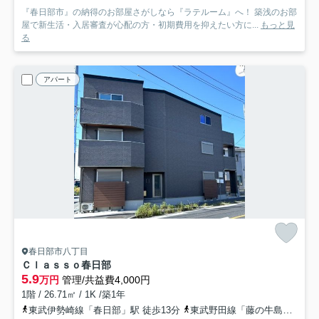
『春日部市』の納得のお部屋さがしなら『ラテルーム』へ！ 築浅のお部
屋で新生活・入居審査が心配の方・初期費用を抑えたい方に...
もっと見
る
アパート
春日部市八丁目
Ｃｌａｓｓｏ春日部
5.9
万円
管理/共益費4,000円
1階 / 26.71㎡ / 1K /築1年
東武伊勢崎線「春日部」駅 徒歩13分
東武野田線「藤の牛島」駅 徒歩25分