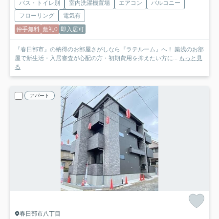
バス・トイレ別
室内洗濯機置場
エアコン
バルコニー
フローリング
電気有
仲手無料
敷礼0
即入居可
『春日部市』の納得のお部屋さがしなら『ラテルーム』へ！ 築浅のお部
屋で新生活・入居審査が心配の方・初期費用を抑えたい方に...
もっと見
る
アパート
春日部市八丁目