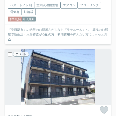
バス・トイレ別
室内洗濯機置場
エアコン
フローリング
電気有
駐輪場
仲手無料
即入居可
『春日部市』の納得のお部屋さがしなら『ラテルーム』へ！ 築浅のお部
屋で新生活・入居審査が心配の方・初期費用を抑えたい方に...
もっと見
る
アパート