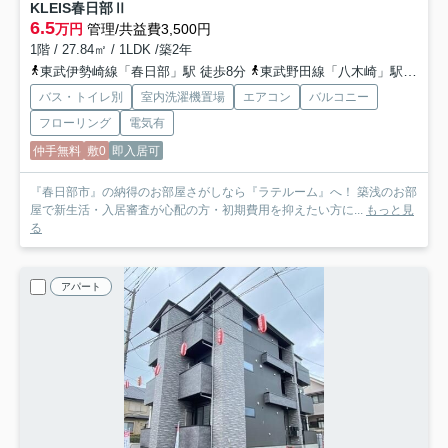
KLEIS春日部Ⅱ
6.5
万円
管理/共益費3,500円
1階 / 27.84㎡ / 1LDK /築2年
東武伊勢崎線「春日部」駅 徒歩8分
東武野田線「八木崎」駅 徒歩20分
バス・トイレ別
室内洗濯機置場
エアコン
バルコニー
フローリング
電気有
仲手無料
敷0
即入居可
『春日部市』の納得のお部屋さがしなら『ラテルーム』へ！ 築浅のお部
屋で新生活・入居審査が心配の方・初期費用を抑えたい方に...
もっと見
る
アパート