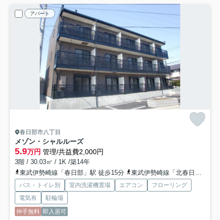
アパート
春日部市八丁目
メゾン・シャルルーズ
5.9
万円
管理/共益費2,000円
3階 / 30.03㎡ / 1K /築14年
東武伊勢崎線「春日部」駅 徒歩15分
東武伊勢崎線「北春日部」駅 徒歩26分
バス・トイレ別
室内洗濯機置場
エアコン
フローリング
電気有
駐輪場
仲手無料
即入居可