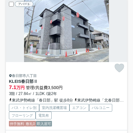
アパート
春日部市八丁目
KLEIS春日部Ⅱ
7.1
万円
管理/共益費3,500円
3階 / 27.84㎡ / 1LDK /築2年
東武伊勢崎線「春日部」駅 徒歩8分
東武伊勢崎線「北春日部」駅 徒歩22分
バス・トイレ別
室内洗濯機置場
エアコン
バルコニー
フローリング
電気有
仲手無料
敷礼0
即入居可