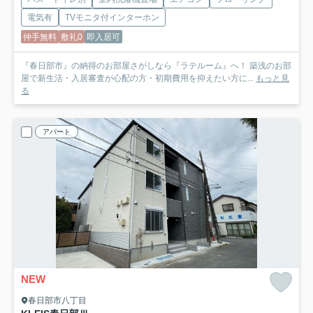
電気有
TVモニタ付インターホン
仲手無料
敷礼0
即入居可
『春日部市』の納得のお部屋さがしなら『ラテルーム』へ！ 築浅のお部
屋で新生活・入居審査が心配の方・初期費用を抑えたい方に...
もっと見
る
アパート
NEW
春日部市八丁目