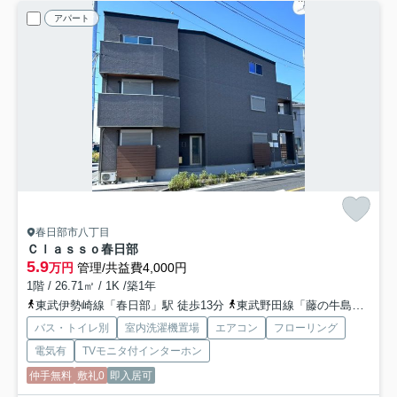
アパート
春日部市八丁目
Ｃｌａｓｓｏ春日部
5.9
万円
管理/共益費4,000円
1階 / 26.71㎡ / 1K /築1年
東武伊勢崎線「春日部」駅 徒歩13分
東武野田線「藤の牛島」駅 徒歩25分
バス・トイレ別
室内洗濯機置場
エアコン
フローリング
電気有
TVモニタ付インターホン
仲手無料
敷礼0
即入居可