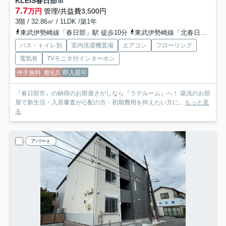
KLEIS春日部Ⅲ
7.7
万円
管理/共益費3,500円
3階 / 32.86㎡ / 1LDK /築1年
東武伊勢崎線「春日部」駅 徒歩10分
東武伊勢崎線「北春日部」駅 徒歩18分
バス・トイレ別
室内洗濯機置場
エアコン
フローリング
電気有
TVモニタ付インターホン
仲手無料
敷礼0
即入居可
『春日部市』の納得のお部屋さがしなら『ラテルーム』へ！ 築浅のお部
屋で新生活・入居審査が心配の方・初期費用を抑えたい方に...
もっと見
る
アパート