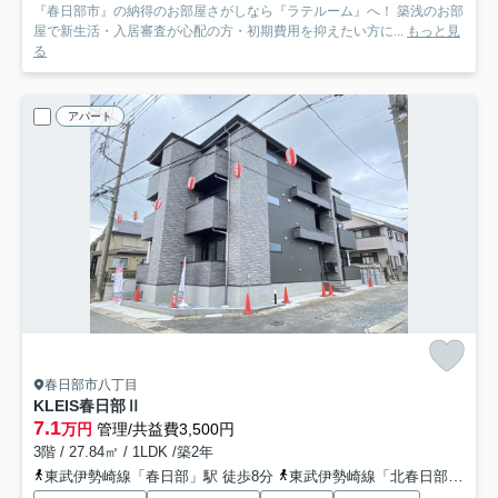
『春日部市』の納得のお部屋さがしなら『ラテルーム』へ！ 築浅のお部
屋で新生活・入居審査が心配の方・初期費用を抑えたい方に...
もっと見
る
アパート
春日部市八丁目
KLEIS春日部Ⅱ
7.1
万円
管理/共益費3,500円
3階 / 27.84㎡ / 1LDK /築2年
東武伊勢崎線「春日部」駅 徒歩8分
東武伊勢崎線「北春日部」駅 徒歩22分