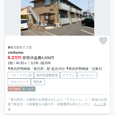
春日部市八丁目
stellamia
6.2
万円
管理/共益費4,500円
1階 / 40.92㎡ / 1LDK /築20年
東武伊勢崎線「春日部」駅 徒歩15分
東武伊勢崎線「北春日部」駅 徒歩28分
バス・トイレ別
室内洗濯機置場
エアコン
バルコニー
フローリング
電気有
仲手無料
即入居可
『春日部市』の納得のお部屋さがしなら『ラテルーム』へ！ 築浅のお部
屋で新生活・入居審査が心配の方・初期費用を抑えたい方に...
もっと見
る