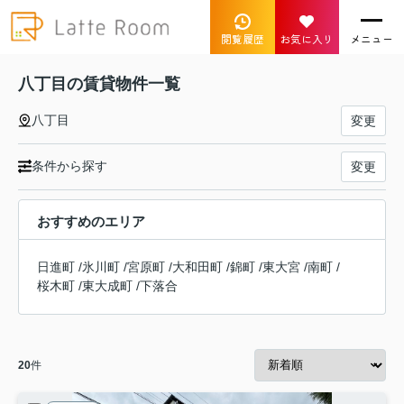
閲覧履歴
お気に入り
メニュー
八丁目の賃貸物件一覧
八丁目
変更
条件から探す
変更
おすすめのエリア
日進町
/
氷川町
/
宮原町
/
大和田町
/
錦町
/
東大宮
/
南町
/
桜木町
/
東大成町
/
下落合
20
件