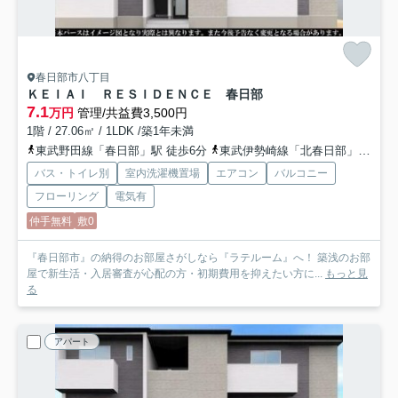
春日部市八丁目
ＫＥＩＡＩ ＲＥＳＩＤＥＮＣＥ 春日部
7.1
万円
管理/共益費3,500円
1階 / 27.06㎡ / 1LDK /築1年未満
東武野田線「春日部」駅 徒歩6分
東武伊勢崎線「北春日部」駅 徒歩22分
バス・トイレ別
室内洗濯機置場
エアコン
バルコニー
フローリング
電気有
仲手無料
敷0
『春日部市』の納得のお部屋さがしなら『ラテルーム』へ！ 築浅のお部
屋で新生活・入居審査が心配の方・初期費用を抑えたい方に...
もっと見
る
アパート