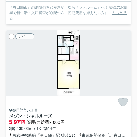
『春日部市』の納得のお部屋さがしなら『ラテルーム』へ！ 築浅のお部
屋で新生活・入居審査が心配の方・初期費用を抑えたい方に...
もっと見
る
アパート
春日部市八丁目
メゾン・シャルルーズ
5.9
万円
管理/共益費2,000円
3階 / 30.03㎡ / 1K /築14年
東武伊勢崎線「春日部」駅 徒歩21分
東武伊勢崎線「北春日部」駅 徒歩26分