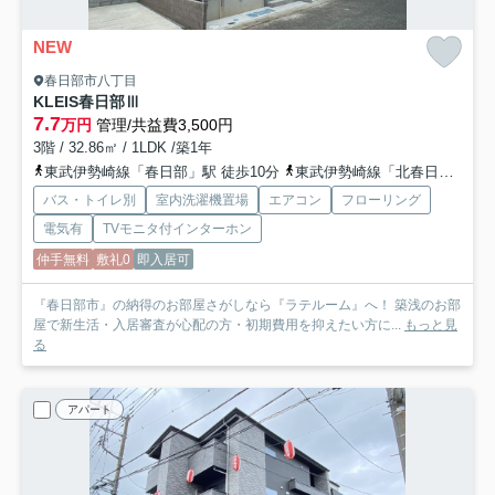
NEW
春日部市八丁目
KLEIS春日部Ⅲ
7.7
万円
管理/共益費3,500円
3階 / 32.86㎡ / 1LDK /築1年
東武伊勢崎線「春日部」駅 徒歩10分
東武伊勢崎線「北春日部」駅 徒歩18分
バス・トイレ別
室内洗濯機置場
エアコン
フローリング
電気有
TVモニタ付インターホン
仲手無料
敷礼0
即入居可
『春日部市』の納得のお部屋さがしなら『ラテルーム』へ！ 築浅のお部
屋で新生活・入居審査が心配の方・初期費用を抑えたい方に...
もっと見
る
アパート