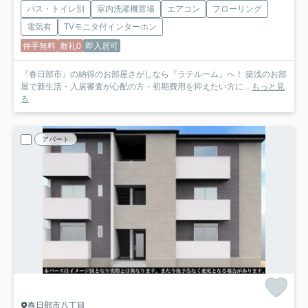
バス・トイレ別
室内洗濯機置場
エアコン
フローリング
電気有
TVモニタ付インターホン
仲手無料
敷礼0
即入居可
『春日部市』の納得のお部屋さがしなら『ラテルーム』へ！ 築浅のお部
屋で新生活・入居審査が心配の方・初期費用を抑えたい方に...
もっと見
る
アパート
春日部市八丁目