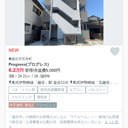
NEW
越谷市宮本町
Progress(プログレス)
6.2
万円
管理/共益費5,000円
3階 / 24.21㎡ / 1K /築8年
東武伊勢崎線「越谷」駅 徒歩11分
東武伊勢崎線「北越谷」駅 徒歩14分
バス・トイレ別
室内洗濯機置場
エアコン
バルコニー
フローリング
電気有
仲手無料
敷礼0
フリーレント
『越谷市』の納得のお部屋さがしなら『ラテルーム』へ！ 築浅のお部屋
で新生活・入居審査が心配の方・初期費用を抑えたい方にも...
もっと見
る