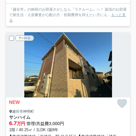
『越谷市』の納得のお部屋さがしなら『ラテルーム』へ！ 築浅のお部屋
で新生活・入居審査が心配の方・初期費用を抑えたい方にも...
もっと見
る
アパート
NEW
越谷市神明町
サンハイム
6.7
万円
管理/共益費3,000円
1階 / 40.25㎡ / 1LDK /築8年