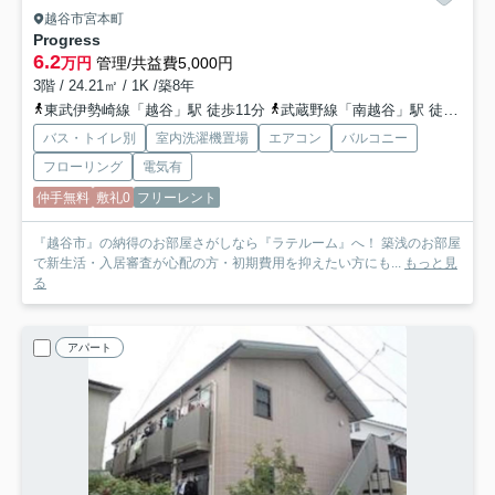
越谷市宮本町
Progress
6.2
万円
管理/共益費5,000円
3階 / 24.21㎡ / 1K /築8年
東武伊勢崎線「越谷」駅 徒歩11分
武蔵野線「南越谷」駅 徒歩29分
バス・トイレ別
室内洗濯機置場
エアコン
バルコニー
フローリング
電気有
仲手無料
敷礼0
フリーレント
『越谷市』の納得のお部屋さがしなら『ラテルーム』へ！ 築浅のお部屋
で新生活・入居審査が心配の方・初期費用を抑えたい方にも...
もっと見
る
アパート