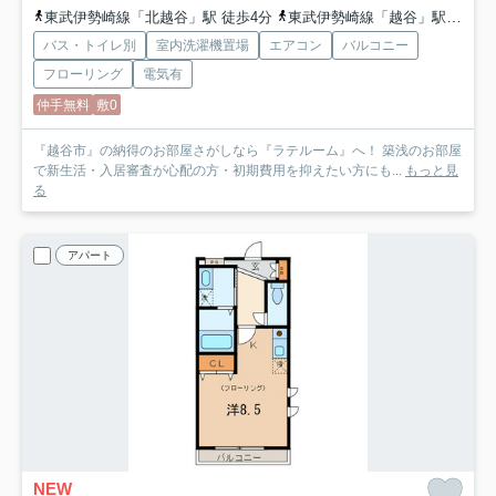
東武伊勢崎線「北越谷」駅 徒歩4分
東武伊勢崎線「越谷」駅 徒歩20分
バス・トイレ別
室内洗濯機置場
エアコン
バルコニー
フローリング
電気有
仲手無料
敷0
『越谷市』の納得のお部屋さがしなら『ラテルーム』へ！ 築浅のお部屋
で新生活・入居審査が心配の方・初期費用を抑えたい方にも...
もっと見
る
アパート
NEW