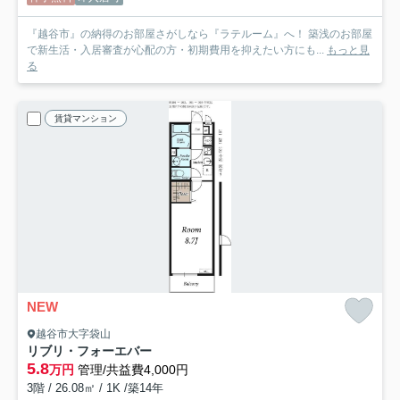
『越谷市』の納得のお部屋さがしなら『ラテルーム』へ！ 築浅のお部屋
で新生活・入居審査が心配の方・初期費用を抑えたい方にも...
もっと見
る
賃貸マンション
NEW
越谷市大字袋山
リブリ・フォーエバー
5.8
万円
管理/共益費4,000円
3階 / 26.08㎡ / 1K /築14年