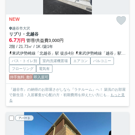
NEW
越谷市大沢
リブリ・北越谷
6.7
万円
管理/共益費3,000円
2階 / 21.73㎡ / 1K /築1年
東武伊勢崎線「北越谷」駅 徒歩4分
東武伊勢崎線「越谷」駅 徒歩20分
バス・トイレ別
室内洗濯機置場
エアコン
バルコニー
フローリング
電気有
仲手無料
敷0
即入居可
『越谷市』の納得のお部屋さがしなら『ラテルーム』へ！ 築浅のお部屋
で新生活・入居審査が心配の方・初期費用を抑えたい方にも...
もっと見
る
アパート