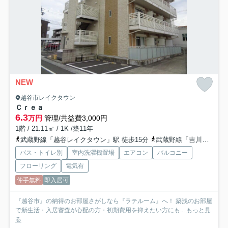
NEW
越谷市レイクタウン
Ｃｒｅａ
6.3
万円
管理/共益費3,000円
1階 / 21.11㎡ / 1K /築11年
武蔵野線「越谷レイクタウン」駅 徒歩15分
武蔵野線「吉川」駅 バス15分 朝日バス「公園入口（埼玉県）」 停歩8分
バス・トイレ別
室内洗濯機置場
エアコン
バルコニー
フローリング
電気有
仲手無料
即入居可
『越谷市』の納得のお部屋さがしなら『ラテルーム』へ！ 築浅のお部屋
で新生活・入居審査が心配の方・初期費用を抑えたい方にも...
もっと見
る