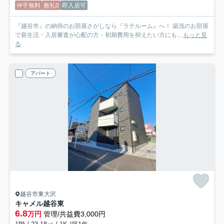
仲手無料
敷礼0
即入居可
『越谷市』の納得のお部屋さがしなら『ラテルーム』へ！ 築浅のお部屋
で新生活・入居審査が心配の方・初期費用を抑えたい方にも...
もっと見
る
アパート
越谷市東大沢
キャメル越谷東
6.8
万円
管理/共益費3,000円