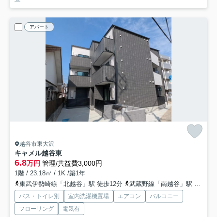
アパート
越谷市東大沢
キャメル越谷東
6.8
万円
管理/共益費3,000円
1階 / 23.18㎡ / 1K /築1年
東武伊勢崎線「北越谷」駅 徒歩12分
武蔵野線「南越谷」駅 バス20分 朝日バス「花田第四公園入口」 停歩14分
バス・トイレ別
室内洗濯機置場
エアコン
バルコニー
フローリング
電気有