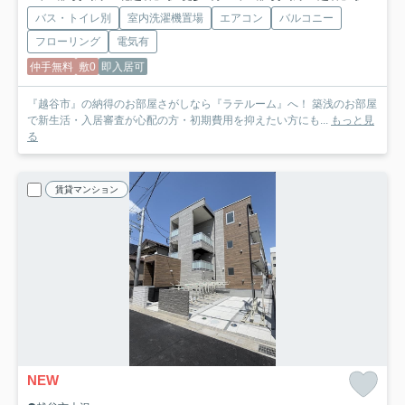
バス・トイレ別
室内洗濯機置場
エアコン
バルコニー
フローリング
電気有
仲手無料
敷0
即入居可
『越谷市』の納得のお部屋さがしなら『ラテルーム』へ！ 築浅のお部屋
で新生活・入居審査が心配の方・初期費用を抑えたい方にも...
もっと見
る
賃貸マンション
NEW