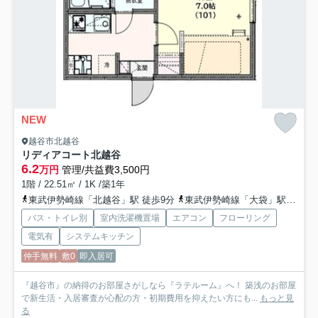
NEW
越谷市北越谷
リディアコート北越谷
6.2
万円
管理/共益費3,500円
1階 / 22.51㎡ / 1K /築1年
東武伊勢崎線「北越谷」駅 徒歩9分
東武伊勢崎線「大袋」駅 徒歩24分
バス・トイレ別
室内洗濯機置場
エアコン
フローリング
電気有
システムキッチン
仲手無料
敷0
即入居可
『越谷市』の納得のお部屋さがしなら『ラテルーム』へ！ 築浅のお部屋
で新生活・入居審査が心配の方・初期費用を抑えたい方にも...
もっと見
る