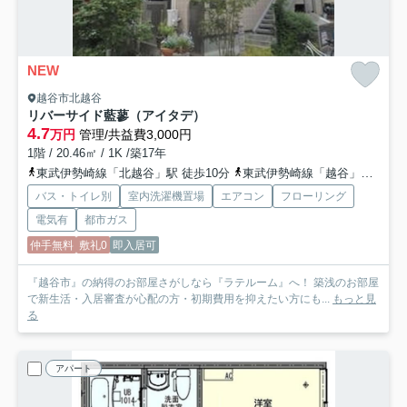
NEW
越谷市北越谷
リバーサイド藍蓼（アイタデ）
4.7
万円
管理/共益費3,000円
1階 / 20.46㎡ / 1K /築17年
東武伊勢崎線「北越谷」駅 徒歩10分
東武伊勢崎線「越谷」駅 徒歩21分
バス・トイレ別
室内洗濯機置場
エアコン
フローリング
電気有
都市ガス
仲手無料
敷礼0
即入居可
『越谷市』の納得のお部屋さがしなら『ラテルーム』へ！ 築浅のお部屋
で新生活・入居審査が心配の方・初期費用を抑えたい方にも...
もっと見
る
アパート