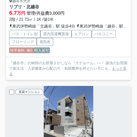
越谷市大沢
リブリ・北越谷
6.7
万円
管理/共益費3,000円
2階 / 21.73㎡ / 1K /築1年
東武伊勢崎線「北越谷」駅 徒歩4分
東武伊勢崎線「越谷」駅 徒歩20分
バス・トイレ別
室内洗濯機置場
エアコン
バルコニー
フローリング
電気有
仲手無料
敷0
即入居可
『越谷市』の納得のお部屋さがしなら『ラテルーム』へ！ 築浅のお部屋
で新生活・入居審査が心配の方・初期費用を抑えたい方にも...
もっと見
る
賃貸マンション