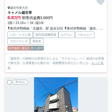
越谷市東大沢
キャメル越谷東
6.8
万円
管理/共益費3,000円
1階 / 23.18㎡ / 1K /築1年
東武伊勢崎線「北越谷」駅 徒歩12分
東武伊勢崎線「越谷」駅 バス14分 朝日バス「市立図書館入口（越谷市）」 停歩12分
バス・トイレ別
室内洗濯機置場
エアコン
バルコニー
フローリング
電気有
仲手無料
敷礼0
即入居可
『越谷市』の納得のお部屋さがしなら『ラテルーム』へ！ 築浅のお部屋
で新生活・入居審査が心配の方・初期費用を抑えたい方にも...
もっと見
る
アパート