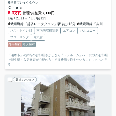
越谷市レイクタウン
Ｃｒｅａ
6.3
万円
管理/共益費3,000円
1階 / 21.11㎡ / 1K /築11年
武蔵野線「越谷レイクタウン」駅 徒歩15分
武蔵野線「吉川」駅 バス15分 朝日バス「公園入口（埼玉県）」 停歩8分
バス・トイレ別
室内洗濯機置場
エアコン
バルコニー
フローリング
電気有
仲手無料
即入居可
『越谷市』の納得のお部屋さがしなら『ラテルーム』へ！ 築浅のお部屋
で新生活・入居審査が心配の方・初期費用を抑えたい方にも...
もっと見
る
賃貸マンション