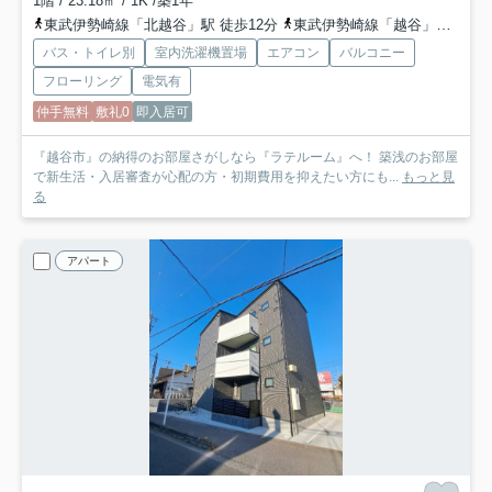
1階 / 23.18㎡ / 1K /築1年
東武伊勢崎線「北越谷」駅 徒歩12分
東武伊勢崎線「越谷」駅 バス14分 朝日バス「市立図書館入口（越谷市）」 停歩12分
バス・トイレ別
室内洗濯機置場
エアコン
バルコニー
フローリング
電気有
仲手無料
敷礼0
即入居可
『越谷市』の納得のお部屋さがしなら『ラテルーム』へ！ 築浅のお部屋
で新生活・入居審査が心配の方・初期費用を抑えたい方にも...
もっと見
る
アパート