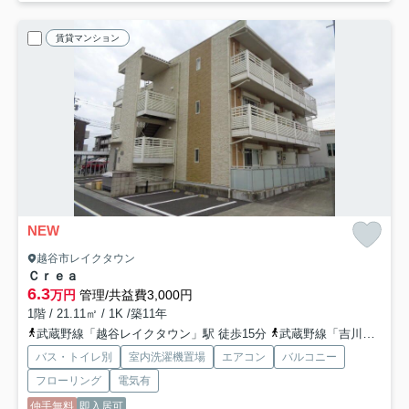
賃貸マンション
NEW
越谷市レイクタウン
Ｃｒｅａ
6.3
万円
管理/共益費3,000円
1階 / 21.11㎡ / 1K /築11年
武蔵野線「越谷レイクタウン」駅 徒歩15分
武蔵野線「吉川」駅 バス15分 朝日バス「公園入口（埼玉県）」 停歩8分
バス・トイレ別
室内洗濯機置場
エアコン
バルコニー
フローリング
電気有
仲手無料
即入居可