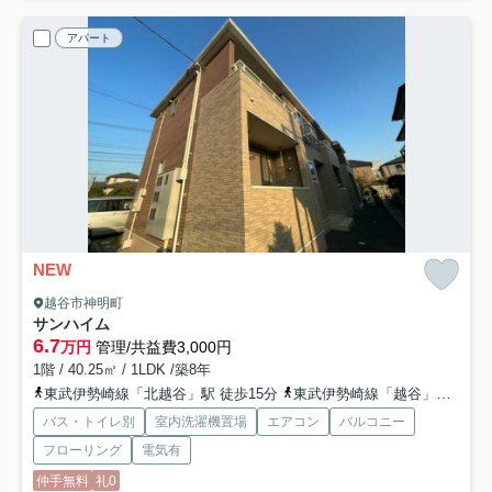
アパート
NEW
越谷市神明町
サンハイム
6.7
万円
管理/共益費3,000円
1階 / 40.25㎡ / 1LDK /築8年
東武伊勢崎線「北越谷」駅 徒歩15分
東武伊勢崎線「越谷」駅 徒歩20分
バス・トイレ別
室内洗濯機置場
エアコン
バルコニー
フローリング
電気有
仲手無料
礼0