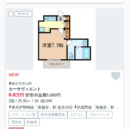
アパート
NEW
越谷市赤山町
カーサヴィエント
6.6
万円
管理/共益費5,000円
2階 / 25.95㎡ / 1K /築18年
東武伊勢崎線「新越谷」駅 徒歩10分
武蔵野線「南越谷」駅 徒歩11分
バス・トイレ別
室内洗濯機置場
エアコン
フローリング
電気有
駐輪場