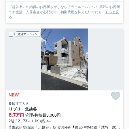
『越谷市』の納得のお部屋さがしなら『ラテルーム』へ！ 築浅のお部屋
で新生活・入居審査が心配の方・初期費用を抑えたい方にも...
もっと見
る
賃貸マンション
NEW
越谷市大沢
リブリ・北越谷
6.7
万円
管理/共益費3,000円
2階 / 21.73㎡ / 1K /築1年
東武伊勢崎線「北越谷」駅 徒歩4分
東武伊勢崎線「越谷」駅 徒歩20分