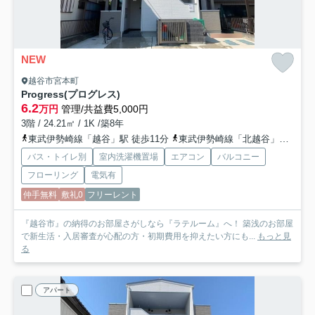
NEW
越谷市宮本町
Progress(プログレス)
6.2
万円
管理/共益費5,000円
3階 / 24.21㎡ / 1K /築8年
東武伊勢崎線「越谷」駅 徒歩11分
東武伊勢崎線「北越谷」駅 徒歩14分
バス・トイレ別
室内洗濯機置場
エアコン
バルコニー
フローリング
電気有
仲手無料
敷礼0
フリーレント
『越谷市』の納得のお部屋さがしなら『ラテルーム』へ！ 築浅のお部屋
で新生活・入居審査が心配の方・初期費用を抑えたい方にも...
もっと見
る
アパート