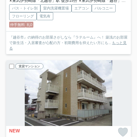
東武伊勢崎線「北越谷」駅 徒歩15分
東武伊勢崎線「越谷」駅 徒歩20分
バス・トイレ別
室内洗濯機置場
エアコン
バルコニー
フローリング
電気有
仲手無料
礼0
『越谷市』の納得のお部屋さがしなら『ラテルーム』へ！ 築浅のお部屋
で新生活・入居審査が心配の方・初期費用を抑えたい方にも...
もっと見
る
賃貸マンション
NEW