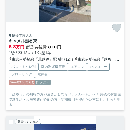
越谷市東大沢
キャメル越谷東
6.8
万円
管理/共益費3,000円
1階 / 23.18㎡ / 1K /築1年
東武伊勢崎線「北越谷」駅 徒歩12分
東武伊勢崎線「越谷」駅 バス14分 朝日バス「市立図書館入口（越谷市）」 停歩12分
バス・トイレ別
室内洗濯機置場
エアコン
バルコニー
フローリング
電気有
仲手無料
敷礼0
即入居可
『越谷市』の納得のお部屋さがしなら『ラテルーム』へ！ 築浅のお部屋
で新生活・入居審査が心配の方・初期費用を抑えたい方にも...
もっと見
る
賃貸マンション