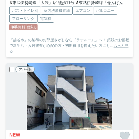
東武伊勢崎線「大袋」駅 徒歩11分
東武伊勢崎線「せんげん台」駅 徒歩27分
バス・トイレ別
室内洗濯機置場
エアコン
バルコニー
フローリング
電気有
仲手無料
敷礼0
『越谷市』の納得のお部屋さがしなら『ラテルーム』へ！ 築浅のお部屋
で新生活・入居審査が心配の方・初期費用を抑えたい方にも...
もっと見
る
アパート
NEW