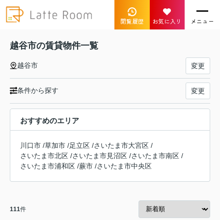
閲覧履歴
お気に入り
メニュー
越谷市の賃貸物件一覧
越谷市
変更
条件から探す
変更
おすすめのエリア
川口市
/
草加市
/
足立区
/
さいたま市大宮区
/
さいたま市北区
/
さいたま市見沼区
/
さいたま市南区
/
さいたま市浦和区
/
蕨市
/
さいたま市中央区
111
件