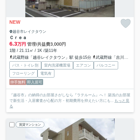
NEW
越谷市レイクタウン
Ｃｒｅａ
6.3
万円
管理/共益費3,000円
1階 / 21.11㎡ / 1K /築11年
武蔵野線「越谷レイクタウン」駅 徒歩15分
武蔵野線「吉川」駅 バス15分 朝日バス「公園入口（埼玉県）」 停歩8分
バス・トイレ別
室内洗濯機置場
エアコン
バルコニー
フローリング
電気有
仲手無料
即入居可
『越谷市』の納得のお部屋さがしなら『ラテルーム』へ！ 築浅のお部屋
で新生活・入居審査が心配の方・初期費用を抑えたい方にも...
もっと見
る
賃貸マンション