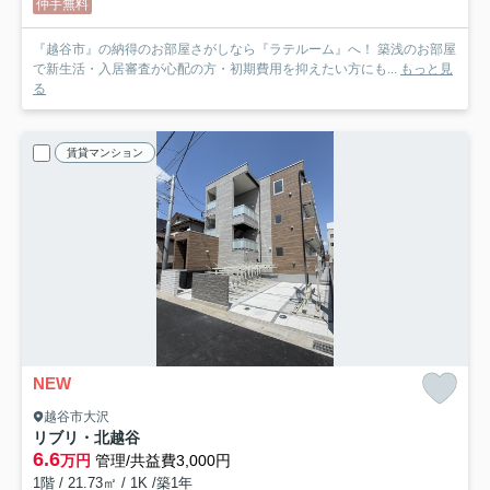
仲手無料
『越谷市』の納得のお部屋さがしなら『ラテルーム』へ！ 築浅のお部屋
で新生活・入居審査が心配の方・初期費用を抑えたい方にも...
もっと見
る
賃貸マンション
NEW
越谷市大沢
リブリ・北越谷
6.6
万円
管理/共益費3,000円
1階 / 21.73㎡ / 1K /築1年