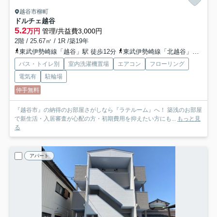
越谷市柳町
ドルチェ越谷
5.2
万円
管理/共益費3,000円
2階 / 25.67㎡ / 1R /築19年
東武伊勢崎線「越谷」駅 徒歩12分
東武伊勢崎線「北越谷」駅 徒歩19分
バス・トイレ別
室内洗濯機置場
エアコン
フローリング
電気有
駐輪場
仲手無料
『越谷市』の納得のお部屋さがしなら『ラテルーム』へ！ 築浅のお部屋
で新生活・入居審査が心配の方・初期費用を抑えたい方にも...
もっと見
る
アパート