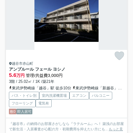
越谷市赤山町
アンプルール フェール ヨシノ
5.6
万円
管理/共益費3,000円
3階 / 25.02㎡ / 1K /築21年
東武伊勢崎線「越谷」駅 徒歩10分
東武伊勢崎線「新越谷」駅 徒歩19分
バス・トイレ別
室内洗濯機置場
エアコン
バルコニー
フローリング
電気有
敷0
即入居可
『越谷市』の納得のお部屋さがしなら『ラテルーム』へ！ 築浅のお部屋
で新生活・入居審査が心配の方・初期費用を抑えたい方にも...
もっと見