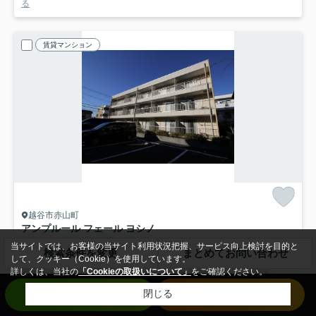
る
賃貸マンション
越谷市赤山町
アンプルール フェール ヨシノ
5.6
万円
管理/共益費3,000円
当サイトでは、お客様の当サイト利用状況把握、サービス向上検討を目的と
検索条件を変更
まとめてお問い合わせ
3階 / 25.02㎡ / 1K /築21年
して、クッキー（Cookie）を使用しています。
詳しくは、当社の
「Cookieの取扱いについて」
をご確認ください。
東武伊勢崎線「越谷」駅 徒歩10分
東武伊勢崎線「新越谷」駅 徒歩19分
バス・トイレ別
室内洗濯機置場
エアコン
バルコニー
お問い合わせ
来店予約
閉じる
フローリング
電気有