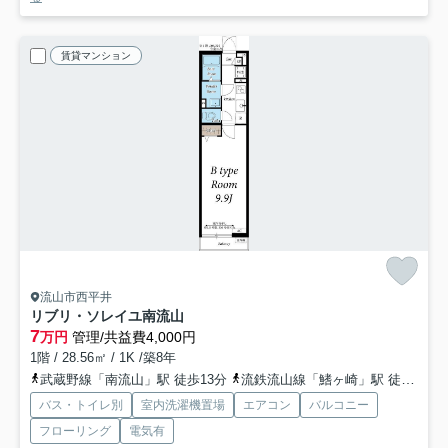
賃貸マンション
流山市西平井
リブリ・ソレイユ南流山
7
万円
管理/共益費4,000円
1階 / 28.56㎡ / 1K /築8年
武蔵野線「南流山」駅 徒歩13分
流鉄流山線「鰭ヶ崎」駅 徒歩13分
バス・トイレ別
室内洗濯機置場
エアコン
バルコニー
フローリング
電気有