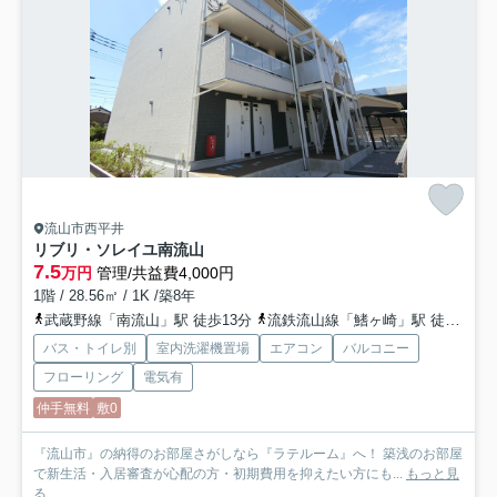
流山市西平井
リブリ・ソレイユ南流山
7.5
万円
管理/共益費4,000円
1階 / 28.56㎡ / 1K /築8年
武蔵野線「南流山」駅 徒歩13分
流鉄流山線「鰭ヶ崎」駅 徒歩13分
バス・トイレ別
室内洗濯機置場
エアコン
バルコニー
フローリング
電気有
仲手無料
敷0
『流山市』の納得のお部屋さがしなら『ラテルーム』へ！ 築浅のお部屋
で新生活・入居審査が心配の方・初期費用を抑えたい方にも...
もっと見
る