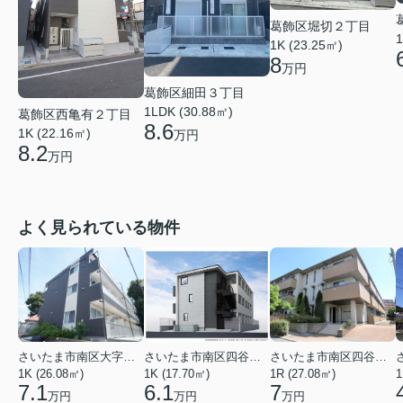
葛飾区堀切２丁目
1
1K (23.25㎡)
8
万円
葛飾区細田３丁目
1LDK (30.88㎡)
葛飾区西亀有２丁目
8.6
1K (22.16㎡)
万円
8.2
万円
よく見られている物件
さいたま市南区大字太田窪
さいたま市南区四谷２丁目
さいたま市南区四谷２丁目
1K (26.08㎡)
1K (17.70㎡)
1R (27.08㎡)
1
7.1
6.1
7
万円
万円
万円