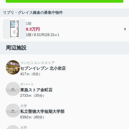
リブリ・グレイス鎌倉の募集中物件
1階
8.3万円
1階 / 8.51坪(28.15㎡)
周辺施設
コンビニエンスストア
セブンイレブン 北小岩店
417ｍ（6分）
デパート
東急ストア金町店
2733ｍ（35分）
大学
私立聖徳大学短期大学部
6392ｍ（80分）
大学