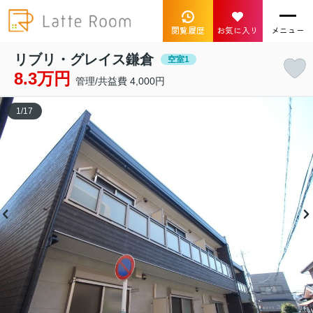
閲覧履歴
お気に入り
メニュー
リブリ・グレイス鎌倉
空室1
8.3万円
管理/共益費 4,000円
1
/
17