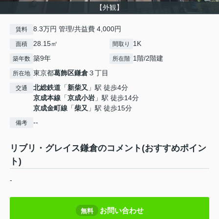
【外観】
8.3万円 管理/共益費 4,000円
賃料
28.15㎡
1K
面積
間取り
築9年
1階/2階建
築年数
所在階
東京都
葛飾区
鎌倉
３丁目
所在地
北総鉄道
「
新柴又
」駅 徒歩4分
交通
京成本線
「
京成小岩
」駅 徒歩14分
京成金町線
「
柴又
」駅 徒歩15分
--
備考
リブリ・グレイス鎌倉のコメント(おすすめポイン
ト)
-
お問い合わせ
無料