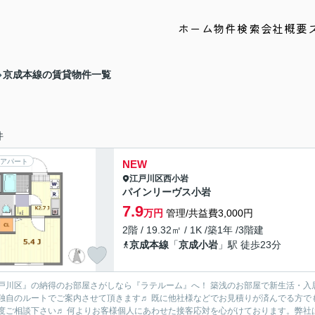
ホーム
物件検索
会社概要
京成本線の賃貸物件一覧
件
アパート
NEW
江戸川区
西小岩
パインリーヴス小岩
7.9
万円
管理/共益費3,000円
2階 / 19.32㎡ / 1K /築1年 /3階建
京成本線
「
京成小岩
」駅 徒歩23分
戸川区』の納得のお部屋さがしなら『ラテルーム』へ！ 築浅のお部屋で新生活・入
独自のルートでご案内させて頂きます♬ 既に他社様などでお見積りが済んでる方で
に一度ご相談下さい♬ 何よりお客様個人にあわせた接客応対を心がけております