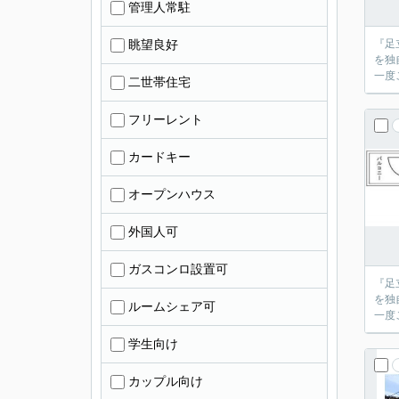
管理人常駐
眺望良好
『足
を独
二世帯住宅
フリーレント
カードキー
オープンハウス
外国人可
ガスコンロ設置可
『足
を独
ルームシェア可
学生向け
カップル向け