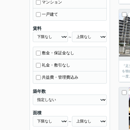
マンション
一戸建て
賃料
～
敷金・保証金なし
礼金・敷引なし
『足
を独
共益費・管理費込み
築年数
面積
～