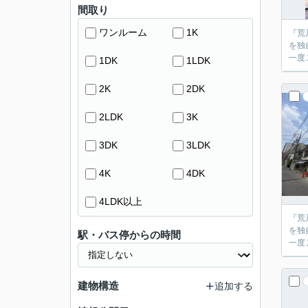
間取り
ワンルーム
1K
『荒
を独
1DK
1LDK
2K
2DK
2LDK
3K
3DK
3LDK
4K
4DK
4LDK以上
『荒
を独
駅・バス停からの時間
建物構造
追加する