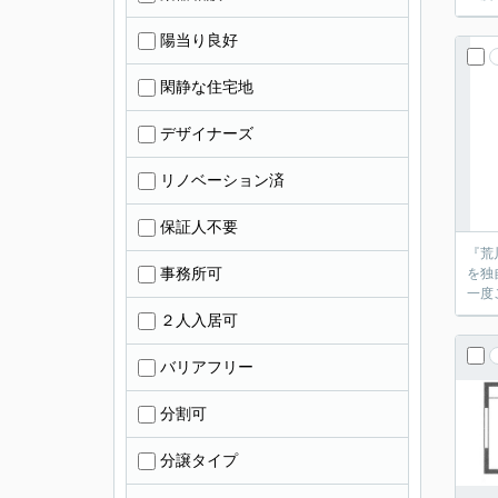
陽当り良好
閑静な住宅地
デザイナーズ
リノベーション済
保証人不要
『荒
事務所可
を独
２人入居可
バリアフリー
分割可
分譲タイプ