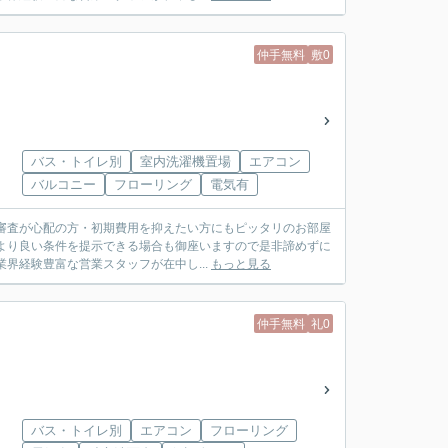
仲手無料
敷0
バス・トイレ別
室内洗濯機置場
エアコン
バルコニー
フローリング
電気有
審査が心配の方・初期費用を抑えたい方にもピッタリのお部屋
より良い条件を提示できる場合も御座いますので是非諦めずに
社は業界経験豊富な営業スタッフが在中し...
もっと見る
仲手無料
礼0
バス・トイレ別
エアコン
フローリング