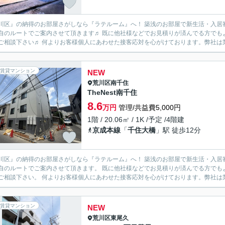
川区』の納得のお部屋さがしなら『ラテルーム』へ！ 築浅のお部屋で新生活・入居
自のルートでご案内させて頂きます♬ 既に他社様などでお見積りが済んでる方でも
一度ご相談下さい♬ 何よりお客様個人にあわせた接客応対を心がけております。弊
賃貸マンション
NEW
荒川区
南千住
TheNest南千住
8.6
万円
管理/共益費5,000円
1階 / 20.06㎡ / 1K /予定 /4階建
京成本線
「
千住大橋
」駅 徒歩12分
川区』の納得のお部屋さがしなら『ラテルーム』へ！ 築浅のお部屋で新生活・入居
自のルートでご案内させて頂きます。 既に他社様などでお見積りが済んでる方でも
一度ご相談下さい。 何よりお客様個人にあわせた接客応対を心がけております。弊
賃貸マンション
NEW
荒川区
東尾久