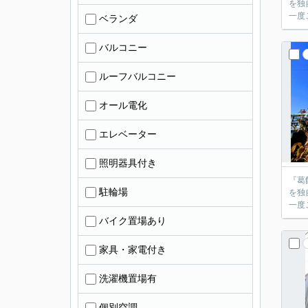
を独
ベランダ
バルコニー
ルーフバルコニー
オール電化
エレベーター
照明器具付き
『葛
駐輪場
を独
バイク置場あり
家具・家電付き
洗濯機置場有
個別空調