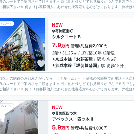
自のルートでご案内させて頂きます♬ 既に他社様などでお見積りが済んでる方でも
一度ご相談下さい♬ 何よりお客様個人にあわせた接客応対を心がけております。弊
アパート
NEW
葛飾区
宝町
シルクコートＢ
7.9
万円
管理/共益費2,000円
2階 / 31.25㎡ / 1R /築16年 /2階建
京成本線
「
お花茶屋
」駅 徒歩5分
京成本線
「
堀切菖蒲園
」駅 徒歩18分
飾区』の納得のお部屋さがしなら『ラテルーム』へ！ 築浅のお部屋で新生活・入居
自のルートでご案内させて頂きます♬ 既に他社様などでお見積りが済んでる方でも
一度ご相談下さい♬ 何よりお客様個人にあわせた接客応対を心がけております。弊
アパート
NEW
葛飾区
四つ木
アペックス・四ツ木Ⅱ
5.9
万円
管理/共益費4,000円