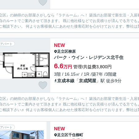
立区』の納得のお部屋さがしなら『ラテルーム』へ！ 築浅のお部屋で新生活・入居
自のルートでご案内させて頂きます。 既に他社様などでお見積りが済んでる方でも
一度ご相談下さい。 何よりお客様個人にあわせた接客応対を心がけております。弊
アパート
NEW
足立区
柳原
パーク・ウイン・レジデンス北千住
6.6
万円
管理/共益費3,800円
3階 / 16.15㎡ / 1R /築7年 /3階建
京成本線
「
京成関屋
」駅 徒歩9分
立区』の納得のお部屋さがしなら『ラテルーム』へ！ 築浅のお部屋で新生活・入居
自のルートでご案内させて頂きます♬ 既に他社様などでお見積りが済んでる方でも
一度ご相談下さい♬ 何よりお客様個人にあわせた接客応対を心がけております。弊
アパート
NEW
足立区
千住柳町