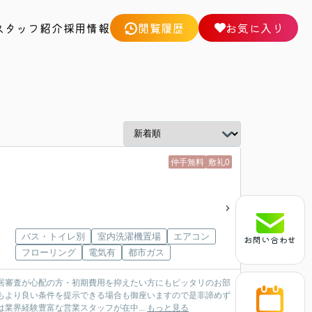
スタッフ紹介
採用情報
閲覧履歴
お気に入り
仲手無料
敷礼0
バス・トイレ別
室内洗濯機置場
エアコン
お問い合わせ
フローリング
電気有
都市ガス
居審査が心配の方・初期費用を抑えたい方にもピッタリのお部
もより良い条件を提示できる場合も御座いますので是非諦めず
。弊社は業界経験豊富な営業スタッフが在中...
もっと見る