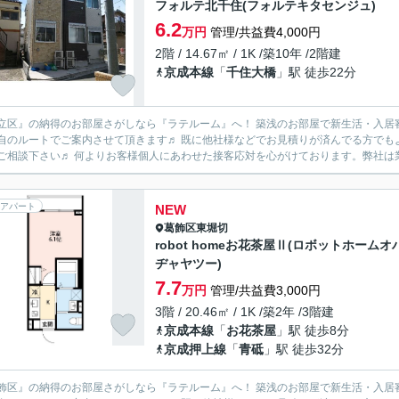
フォルテ北千住(フォルテキタセンジュ)
6.2
万円
管理/共益費4,000円
2階 / 14.67㎡ / 1K /築10年 /2階建
京成本線
「
千住大橋
」駅 徒歩22分
立区』の納得のお部屋さがしなら『ラテルーム』へ！ 築浅のお部屋で新生活・入居
自のルートでご案内させて頂きます♬ 既に他社様などでお見積りが済んでる方でも
一度ご相談下さい♬ 何よりお客様個人にあわせた接客応対を心がけております。弊
アパート
NEW
葛飾区
東堀切
robot homeお花茶屋Ⅱ(ロボットホームオ
ヂャヤツー)
7.7
万円
管理/共益費3,000円
3階 / 20.46㎡ / 1K /築2年 /3階建
京成本線
「
お花茶屋
」駅 徒歩8分
京成押上線
「
青砥
」駅 徒歩32分
飾区』の納得のお部屋さがしなら『ラテルーム』へ！ 築浅のお部屋で新生活・入居