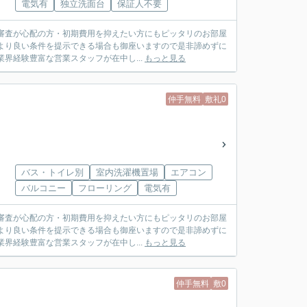
電気有
独立洗面台
保証人不要
審査が心配の方・初期費用を抑えたい方にもピッタリのお部屋
より良い条件を提示できる場合も御座いますので是非諦めずに
社は業界経験豊富な営業スタッフが在中し...
もっと見る
仲手無料
敷礼0
バス・トイレ別
室内洗濯機置場
エアコン
バルコニー
フローリング
電気有
審査が心配の方・初期費用を抑えたい方にもピッタリのお部屋
より良い条件を提示できる場合も御座いますので是非諦めずに
社は業界経験豊富な営業スタッフが在中し...
もっと見る
仲手無料
敷0