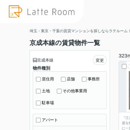
埼玉・東京・千葉の賃貸マンションを探しならラテルーム
京成本線の賃貸物件一覧
323
京成本線
変更
物件種別
居住用
店舗
事務所
土地
その他事業用
駐車場
『江
アパート
屋を