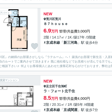
アパート
NEW
荒川区
荒川
８７ｈｏｕｓｅ
6.9
万円
管理/共益費3,000円
2階 / 14.17㎡ / 1K /築17年 /3階建
京成本線
「
新三河島
」駅 徒歩4分
川区』の納得のお部屋さがしなら『ラテルーム』へ！ 築浅のお部屋で新生活・入居
自のルートでご案内させて頂きます♬ 既に他社様などでお見積りが済んでる方でも
一度ご相談下さい♬ 何よりお客様個人にあわせた接客応対を心がけております。弊
賃貸マンション
NEW
足立区
千住旭町
ラ・フォート北千住
8.5
万円
管理/共益費4,000円
2階 / 20.31㎡ / 1R /築5年 /4階建
京成本線
「
京成関屋
」駅 徒歩7分