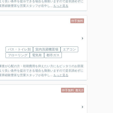
より良い条件を提示できる場合も御座いますので是非諦めずに
社は業界経験豊富な営業スタッフが在中し...
もっと見る
仲手無料
バス・トイレ別
室内洗濯機置場
エアコン
フローリング
電気有
都市ガス
審査が心配の方・初期費用を抑えたい方にもピッタリのお部屋
より良い条件を提示できる場合も御座いますので是非諦めずに
社は業界経験豊富な営業スタッフが在中し...
もっと見る
仲手無料
敷礼0