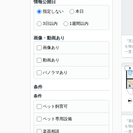
情報公開日
指定しない
本日
3日以内
1週間以内
画像・動画あり
『荒
を独
画像あり
動画あり
パノラマあり
条件
条件
ペット飼育可
ペット専用設備
『葛
を独
楽器相談