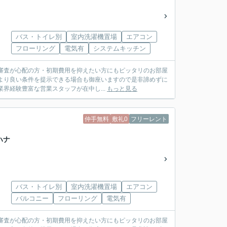
バス・トイレ別
室内洗濯機置場
エアコン
フローリング
電気有
システムキッチン
審査が心配の方・初期費用を抑えたい方にもピッタリのお部屋
より良い条件を提示できる場合も御座いますので是非諦めずに
社は業界経験豊富な営業スタッフが在中し...
もっと見る
仲手無料
敷礼0
フリーレント
ハナ
バス・トイレ別
室内洗濯機置場
エアコン
バルコニー
フローリング
電気有
審査が心配の方・初期費用を抑えたい方にもピッタリのお部屋