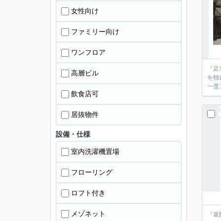
女性向け
ファミリー向け
ワンフロア
『足
高層ビル
を独
飲食店可
居抜物件
設備・仕様
室内洗濯機置場
フローリング
ロフト付き
メゾネット
『葛