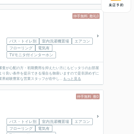
来店予約
仲手無料
敷礼0
バス・トイレ別
室内洗濯機置場
エアコン
フローリング
電気有
TVモニタ付インターホン
審査が心配の方・初期費用を抑えたい方にもピッタリのお部屋
より良い条件を提示できる場合も御座いますので是非諦めずに
社は業界経験豊富な営業スタッフが在中し...
もっと見る
仲手無料
敷0
バス・トイレ別
室内洗濯機置場
エアコン
フローリング
電気有