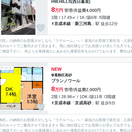
HW.HILLS(西日暮里)
8
万円
管理/共益費4,000円
1階 / 17.49㎡ / 1K /築6年 /5階建
京成本線
「
新三河島
」駅 徒歩12分
川区』の納得のお部屋さがしなら『ラテルーム』へ！ 築浅のお部屋で新生活・入居
自のルートでご案内させて頂きます。 既に他社様などでお見積りが済んでる方でも
一度ご相談下さい。 何よりお客様個人にあわせた接客応対を心がけております。弊
アパート
NEW
葛飾区
高砂
ブランノワール
8
万円
管理/共益費2,000円
2階 / 28.98㎡ / 1DK /築11年 /3階建
京成本線
「
京成高砂
」駅 徒歩5分
飾区』の納得のお部屋さがしなら『ラテルーム』へ！ 築浅のお部屋で新生活・入居
自のルートでご案内させて頂きます♬ 既に他社様などでお見積りが済んでる方でも
一度ご相談下さい♬ 何よりお客様個人にあわせた接客応対を心がけております。弊