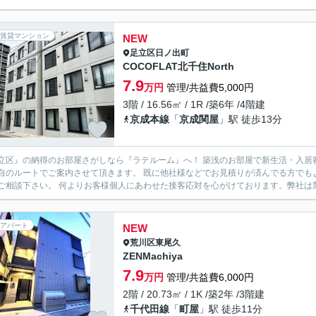
賃貸マンション
NEW
足立区
日ノ出町
COCOFLAT北千住North
7.9
万円
管理/共益費5,000円
3階 / 16.56㎡ / 1R /築6年 /4階建
京成本線
「
京成関屋
」駅 徒歩13分
立区』の納得のお部屋さがしなら『ラテルーム』へ！ 築浅のお部屋で新生活・入居
自のルートでご案内させて頂きます。 既に他社様などでお見積りが済んでる方でも
一度ご相談下さい。 何よりお客様個人にあわせた接客応対を心がけております。弊
アパート
NEW
荒川区
東尾久
ZENMachiya
7.9
万円
管理/共益費6,000円
2階 / 20.73㎡ / 1K /築2年 /3階建
千代田線
「
町屋
」駅 徒歩11分