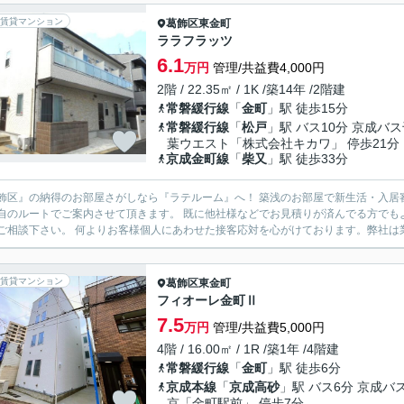
賃貸マンション
葛飾区
東金町
ララフラッツ
6.1
万円
管理/共益費4,000円
2階 / 22.35㎡ / 1K /築14年 /2階建
常磐緩行線
「
金町
」駅 徒歩15分
常磐緩行線
「
松戸
」駅 バス10分 京成バ
葉ウエスト「株式会社キカワ」 停歩21分
京成金町線
「
柴又
」駅 徒歩33分
飾区』の納得のお部屋さがしなら『ラテルーム』へ！ 築浅のお部屋で新生活・入居
自のルートでご案内させて頂きます。 既に他社様などでお見積りが済んでる方でも
一度ご相談下さい。 何よりお客様個人にあわせた接客応対を心がけております。弊
賃貸マンション
葛飾区
東金町
フィオーレ金町Ⅱ
7.5
万円
管理/共益費5,000円
4階 / 16.00㎡ / 1R /築1年 /4階建
常磐緩行線
「
金町
」駅 徒歩6分
京成本線
「
京成高砂
」駅 バス6分 京成バ
京「金町駅前」 停歩7分