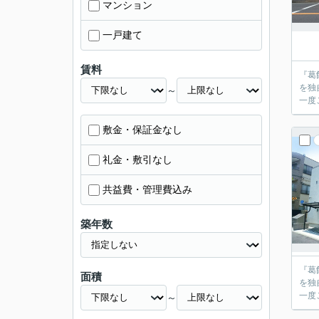
マンション
一戸建て
賃料
『葛
を独
～
敷金・保証金なし
礼金・敷引なし
共益費・管理費込み
築年数
『葛
面積
を独
～