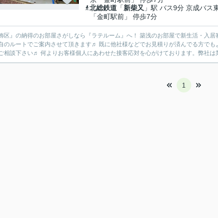
北総鉄道
「
新柴又
」駅 バス9分 京成バス
「金町駅前」 停歩7分
飾区』の納得のお部屋さがしなら『ラテルーム』へ！ 築浅のお部屋で新生活・入居
自のルートでご案内させて頂きます♬ 既に他社様などでお見積りが済んでる方でも
一度ご相談下さい♬ 何よりお客様個人にあわせた接客応対を心がけております。弊
1