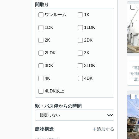
間取り
ワンルーム
1K
1DK
1LDK
2K
2DK
2LDK
3K
3DK
3LDK
『葛
を独
4K
4DK
4LDK以上
駅・バス停からの時間
建物構造
追加する