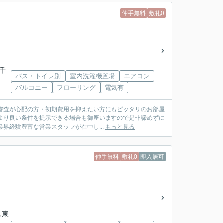
仲手無料
敷礼0
ス千
バス・トイレ別
室内洗濯機置場
エアコン
バルコニー
フローリング
電気有
審査が心配の方・初期費用を抑えたい方にもピッタリのお部屋
より良い条件を提示できる場合も御座いますので是非諦めずに
社は業界経験豊富な営業スタッフが在中し...
もっと見る
仲手無料
敷礼0
即入居可
ス東