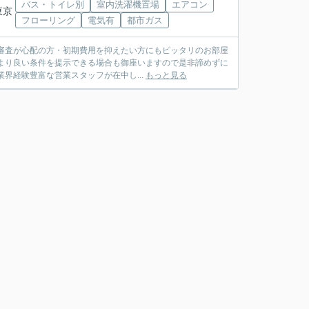
バス・トイレ別
室内洗濯機置場
エアコン
東京
フローリング
電気有
都市ガス
審査が心配の方・初期費用を抑えたい方にもピッタリのお部屋
より良い条件を提示できる場合も御座いますので是非諦めずに
社は業界経験豊富な営業スタッフが在中し...
もっと見る