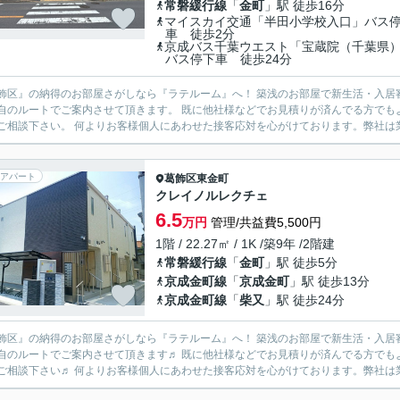
常磐緩行線
「
金町
」駅 徒歩16分
マイスカイ交通「半田小学校入口」バス
車 徒歩2分
京成バス千葉ウエスト「宝蔵院（千葉県
バス停下車 徒歩24分
飾区』の納得のお部屋さがしなら『ラテルーム』へ！ 築浅のお部屋で新生活・入居
自のルートでご案内させて頂きます。 既に他社様などでお見積りが済んでる方でも
一度ご相談下さい。 何よりお客様個人にあわせた接客応対を心がけております。弊
アパート
葛飾区
東金町
クレイノルレクチェ
6.5
万円
管理/共益費5,500円
1階 / 22.27㎡ / 1K /築9年 /2階建
常磐緩行線
「
金町
」駅 徒歩5分
京成金町線
「
京成金町
」駅 徒歩13分
京成金町線
「
柴又
」駅 徒歩24分
飾区』の納得のお部屋さがしなら『ラテルーム』へ！ 築浅のお部屋で新生活・入居
自のルートでご案内させて頂きます♬ 既に他社様などでお見積りが済んでる方でも
一度ご相談下さい♬ 何よりお客様個人にあわせた接客応対を心がけております。弊