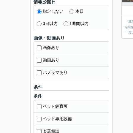
情報公開日
指定しない
本日
『葛
3日以内
1週間以内
を独
画像・動画あり
画像あり
動画あり
パノラマあり
条件
条件
ペット飼育可
ペット専用設備
楽器相談