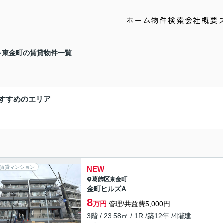
ホーム
物件検索
会社概要
東金町の賃貸物件一覧
すすめのエリア
賃貸マンション
NEW
葛飾区
東金町
金町ヒルズA
8
万円
管理/共益費5,000円
3階 / 23.58㎡ / 1R /築12年 /4階建