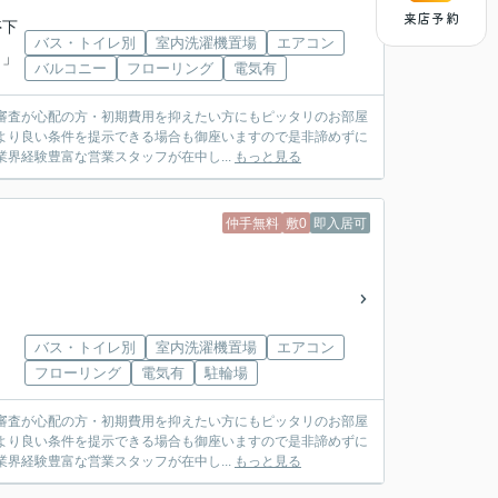
来店予約
停下
バス・トイレ別
室内洗濯機置場
エアコン
）」
バルコニー
フローリング
電気有
審査が心配の方・初期費用を抑えたい方にもピッタリのお部屋
より良い条件を提示できる場合も御座いますので是非諦めずに
社は業界経験豊富な営業スタッフが在中し...
もっと見る
仲手無料
敷0
即入居可
バス・トイレ別
室内洗濯機置場
エアコン
フローリング
電気有
駐輪場
審査が心配の方・初期費用を抑えたい方にもピッタリのお部屋
より良い条件を提示できる場合も御座いますので是非諦めずに
社は業界経験豊富な営業スタッフが在中し...
もっと見る