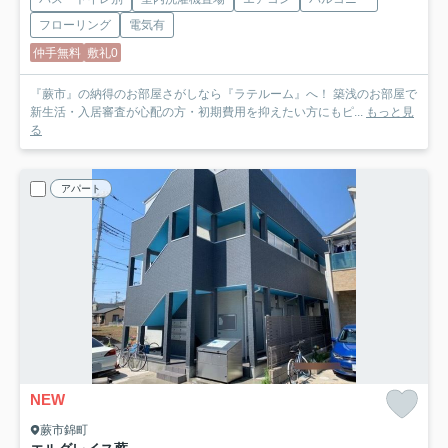
フローリング
電気有
仲手無料
敷礼0
『蕨市』の納得のお部屋さがしなら『ラテルーム』へ！ 築浅のお部屋で
新生活・入居審査が心配の方・初期費用を抑えたい方にもピ...
もっと見
る
アパート
NEW
蕨市錦町