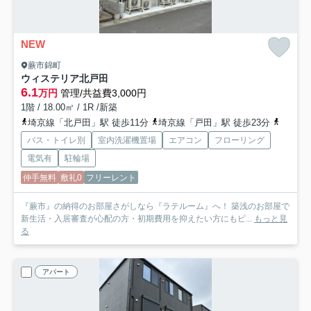
NEW
蕨市錦町
ウィステリア北戸田
6.1
万円
管理/共益費3,000円
1階 / 18.00㎡ / 1R /新築
埼京線「北戸田」駅 徒歩11分
埼京線「戸田」駅 徒歩23分
京浜東
バス・トイレ別
室内洗濯機置場
エアコン
フローリング
電気有
駐輪場
仲手無料
敷礼0
フリーレント
『蕨市』の納得のお部屋さがしなら『ラテルーム』へ！ 築浅のお部屋で
新生活・入居審査が心配の方・初期費用を抑えたい方にもピ...
もっと見
る
アパート