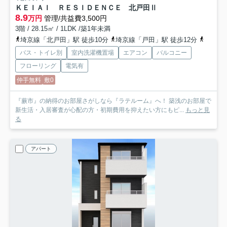
ＫＥＩＡＩ ＲＥＳＩＤＥＮＣＥ 北戸田Ⅱ
8.9
万円
管理/共益費3,500円
3階 / 28.15㎡ / 1LDK /築1年未満
埼京線「北戸田」駅 徒歩10分
埼京線「戸田」駅 徒歩12分
京浜東
バス・トイレ別
室内洗濯機置場
エアコン
バルコニー
フローリング
電気有
仲手無料
敷0
『蕨市』の納得のお部屋さがしなら『ラテルーム』へ！ 築浅のお部屋で
新生活・入居審査が心配の方・初期費用を抑えたい方にもピ...
もっと見
る
アパート