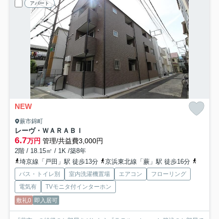
アパート
NEW
蕨市錦町
レーヴ・ＷＡＲＡＢＩ
6.7
万円
管理/共益費3,000円
2階 / 18.15㎡ / 1K /築8年
埼京線「戸田」駅 徒歩13分
京浜東北線「蕨」駅 徒歩16分
埼京線
バス・トイレ別
室内洗濯機置場
エアコン
フローリング
電気有
TVモニタ付インターホン
敷礼0
即入居可