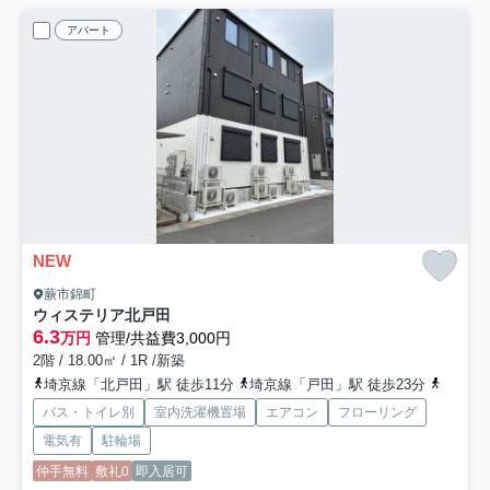
アパート
NEW
蕨市錦町
ウィステリア北戸田
6.3
万円
管理/共益費3,000円
2階 / 18.00㎡ / 1R /新築
埼京線「北戸田」駅 徒歩11分
埼京線「戸田」駅 徒歩23分
京浜東
バス・トイレ別
室内洗濯機置場
エアコン
フローリング
電気有
駐輪場
仲手無料
敷礼0
即入居可