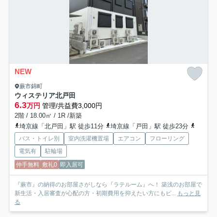
NEW
蕨市錦町
ウィステリア北戸田
6.3
万円
管理/共益費3,000円
2階 / 18.00㎡ / 1R /新築
埼京線「北戸田」駅 徒歩11分
埼京線「戸田」駅 徒歩23分
京浜東
バス・トイレ別
室内洗濯機置場
エアコン
フローリング
電気有
駐輪場
仲手無料
敷礼0
即入居可
『蕨市』の納得のお部屋さがしなら『ラテルーム』へ！ 築浅のお部屋で
新生活・入居審査が心配の方・初期費用を抑えたい方にもピ...
もっと見
る