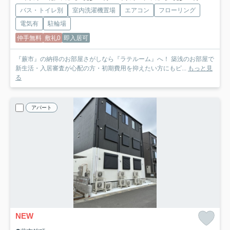
バス・トイレ別
室内洗濯機置場
エアコン
フローリング
電気有
駐輪場
仲手無料
敷礼0
即入居可
『蕨市』の納得のお部屋さがしなら『ラテルーム』へ！ 築浅のお部屋で
新生活・入居審査が心配の方・初期費用を抑えたい方にもピ...
もっと見
る
アパート
NEW