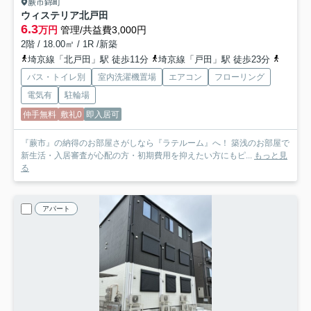
蕨市錦町
ウィステリア北戸田
6.3
万円
管理/共益費3,000円
2階 / 18.00㎡ / 1R /新築
埼京線「北戸田」駅 徒歩11分
埼京線「戸田」駅 徒歩23分
京浜東
バス・トイレ別
室内洗濯機置場
エアコン
フローリング
電気有
駐輪場
仲手無料
敷礼0
即入居可
『蕨市』の納得のお部屋さがしなら『ラテルーム』へ！ 築浅のお部屋で
新生活・入居審査が心配の方・初期費用を抑えたい方にもピ...
もっと見
る
アパート