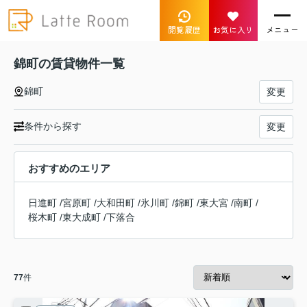
閲覧履歴
お気に入り
メニュー
錦町の賃貸物件一覧
錦町
変更
条件から探す
変更
おすすめのエリア
日進町
/
宮原町
/
大和田町
/
氷川町
/
錦町
/
東大宮
/
南町
/
桜木町
/
東大成町
/
下落合
77
件