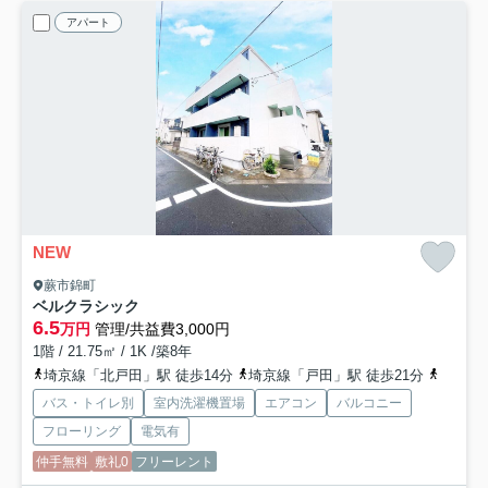
アパート
NEW
蕨市錦町
ベルクラシック
6.5
万円
管理/共益費3,000円
1階 / 21.75㎡ / 1K /築8年
埼京線「北戸田」駅 徒歩14分
埼京線「戸田」駅 徒歩21分
京浜東
バス・トイレ別
室内洗濯機置場
エアコン
バルコニー
フローリング
電気有
仲手無料
敷礼0
フリーレント