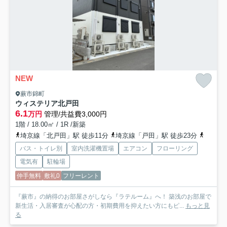
NEW
蕨市錦町
ウィステリア北戸田
6.1
万円
管理/共益費3,000円
1階 / 18.00㎡ / 1R /新築
埼京線「北戸田」駅 徒歩11分
埼京線「戸田」駅 徒歩23分
京浜東
バス・トイレ別
室内洗濯機置場
エアコン
フローリング
電気有
駐輪場
仲手無料
敷礼0
フリーレント
『蕨市』の納得のお部屋さがしなら『ラテルーム』へ！ 築浅のお部屋で
新生活・入居審査が心配の方・初期費用を抑えたい方にもピ...
もっと見
る