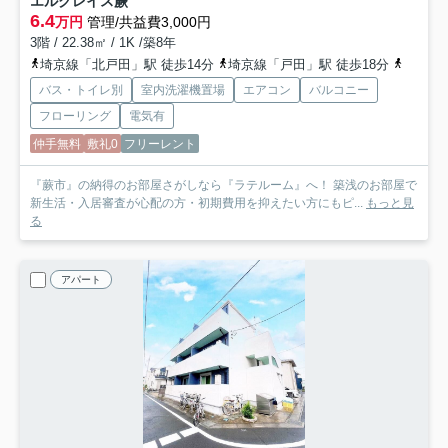
エルグレイス蕨
6.4
万円
管理/共益費3,000円
3階 / 22.38㎡ / 1K /築8年
埼京線「北戸田」駅 徒歩14分
埼京線「戸田」駅 徒歩18分
京浜東
バス・トイレ別
室内洗濯機置場
エアコン
バルコニー
フローリング
電気有
仲手無料
敷礼0
フリーレント
『蕨市』の納得のお部屋さがしなら『ラテルーム』へ！ 築浅のお部屋で
新生活・入居審査が心配の方・初期費用を抑えたい方にもピ...
もっと見
る
アパート