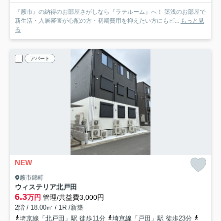
『蕨市』の納得のお部屋さがしなら『ラテルーム』へ！ 築浅のお部屋で
新生活・入居審査が心配の方・初期費用を抑えたい方にもピ...
もっと見
る
アパート
NEW
蕨市錦町
ウィステリア北戸田
6.3
万円
管理/共益費3,000円
2階 / 18.00㎡ / 1R /新築
埼京線「北戸田」駅 徒歩11分
埼京線「戸田」駅 徒歩23分
京浜東