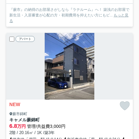
『蕨市』の納得のお部屋さがしなら『ラテルーム』へ！ 築浅のお部屋で
新生活・入居審査が心配の方・初期費用を抑えたい方にもピ...
もっと見
る
アパート
NEW
蕨市錦町
キャメル蕨錦町
6.8
万円
管理/共益費3,000円
2階 / 20.16㎡ / 1K /築3年