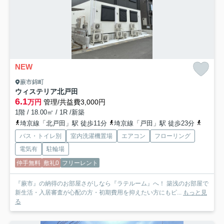
NEW
蕨市錦町
ウィステリア北戸田
6.1
万円
管理/共益費3,000円
1階 / 18.00㎡ / 1R /新築
埼京線「北戸田」駅 徒歩11分
埼京線「戸田」駅 徒歩23分
京浜東
バス・トイレ別
室内洗濯機置場
エアコン
フローリング
電気有
駐輪場
仲手無料
敷礼0
フリーレント
『蕨市』の納得のお部屋さがしなら『ラテルーム』へ！ 築浅のお部屋で
新生活・入居審査が心配の方・初期費用を抑えたい方にもピ...
もっと見
る