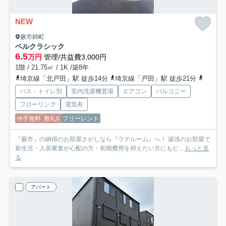
NEW
蕨市錦町
ベルクラシック
6.5
万円
管理/共益費3,000円
1階 / 21.75㎡ / 1K /築8年
埼京線「北戸田」駅 徒歩14分
埼京線「戸田」駅 徒歩21分
京浜東
バス・トイレ別
室内洗濯機置場
エアコン
バルコニー
フローリング
電気有
仲手無料
敷礼0
フリーレント
『蕨市』の納得のお部屋さがしなら『ラテルーム』へ！ 築浅のお部屋で
新生活・入居審査が心配の方・初期費用を抑えたい方にもピ...
もっと見
る
アパート