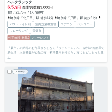
ベルクラシック
6.5
万円
管理/共益費3,000円
1階 / 21.75㎡ / 1K /築8年
埼京線「北戸田」駅 徒歩14分
埼京線「戸田」駅 徒歩21分
京浜東
バス・トイレ別
室内洗濯機置場
エアコン
バルコニー
フローリング
電気有
仲手無料
敷礼0
フリーレント
『蕨市』の納得のお部屋さがしなら『ラテルーム』へ！ 築浅のお部屋で
新生活・入居審査が心配の方・初期費用を抑えたい方にもピ...
もっと見
る
アパート