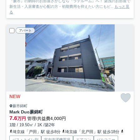
『蕨市』の納得のお部屋さがしなら『ラテルーム』へ！ 築浅のお部屋で
新生活・入居審査が心配の方・初期費用を抑えたい方にもピ...
もっと見
る
アパート
NEW
蕨市錦町
Mark Duo蕨錦町
7.6
万円
管理/共益費4,000円
1階 / 19.50㎡ / 1K /築2年
埼京線「戸田」駅 徒歩8分
埼京線「北戸田」駅 徒歩18分
埼京線「
バス・トイレ別
室内洗濯機置場
エアコン
バルコニー