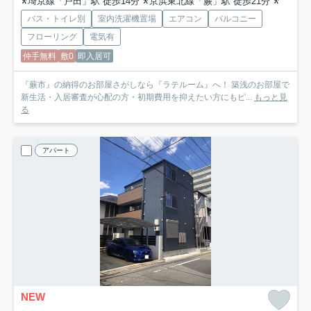
埼京線「戸田」駅 徒歩14分
京浜東北線「蕨」駅 徒歩21分
埼京線
バス・トイレ別
室内洗濯機置場
エアコン
バルコニー
フローリング
電気有
仲手無料
敷0
即入居可
『蕨市』の納得のお部屋さがしなら『ラテルーム』へ！ 築浅のお部屋で
新生活・入居審査が心配の方・初期費用を抑えたい方にもピ...
もっと見
る
アパート
NEW