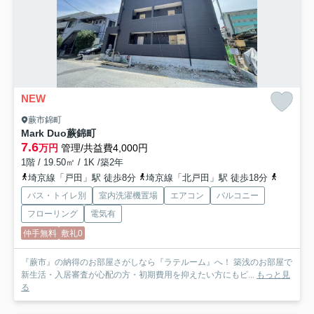
NEW
蕨市錦町
Mark Duo蕨錦町
7.6
万円
管理/共益費4,000円
1階 / 19.50㎡ / 1K /築2年
埼京線「戸田」駅 徒歩8分
埼京線「北戸田」駅 徒歩18分
埼京線「
バス・トイレ別
室内洗濯機置場
エアコン
バルコニー
フローリング
電気有
仲手無料
敷礼0
『蕨市』の納得のお部屋さがしなら『ラテルーム』へ！ 築浅のお部屋で
新生活・入居審査が心配の方・初期費用を抑えたい方にもピ...
もっと見
る