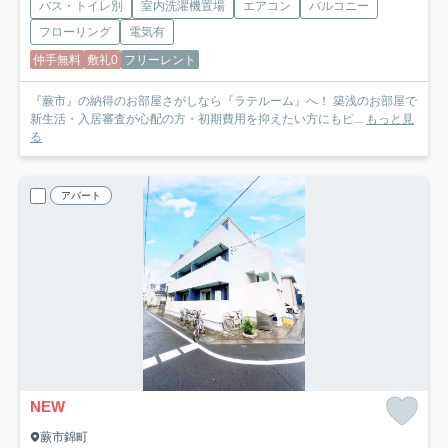
バス・トイレ別
室内洗濯機置場
エアコン
バルコニー
フローリング
電気有
仲手無料
敷礼0
フリーレント
『蕨市』の納得のお部屋さがしなら『ラテルーム』へ！ 築浅のお部屋で
新生活・入居審査が心配の方・初期費用を抑えたい方にもピ...
もっと見
る
アパート
NEW
蕨市錦町