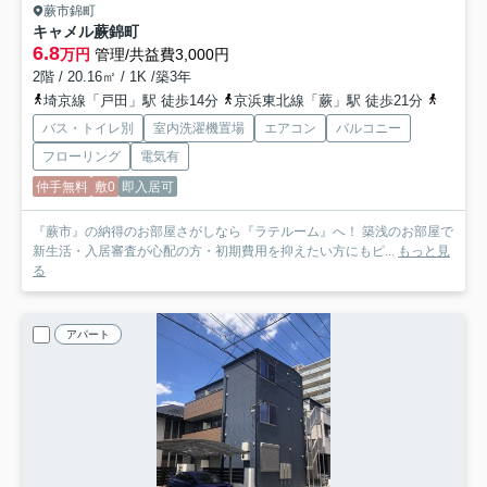
蕨市錦町
キャメル蕨錦町
6.8
万円
管理/共益費3,000円
2階 / 20.16㎡ / 1K /築3年
埼京線「戸田」駅 徒歩14分
京浜東北線「蕨」駅 徒歩21分
埼京線
バス・トイレ別
室内洗濯機置場
エアコン
バルコニー
フローリング
電気有
仲手無料
敷0
即入居可
『蕨市』の納得のお部屋さがしなら『ラテルーム』へ！ 築浅のお部屋で
新生活・入居審査が心配の方・初期費用を抑えたい方にもピ...
もっと見
る
アパート