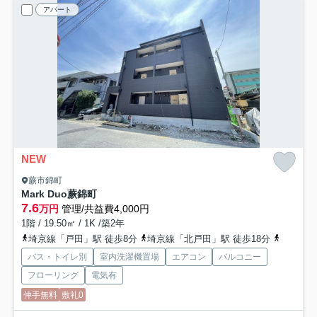
アパート
NEW
蕨市錦町
Mark Duo蕨錦町
7.6
万円
管理/共益費4,000円
1階 / 19.50㎡ / 1K /築2年
埼京線「戸田」駅 徒歩8分
埼京線「北戸田」駅 徒歩18分
埼京線「
バス・トイレ別
室内洗濯機置場
エアコン
バルコニー
フローリング
電気有
仲手無料
敷礼0