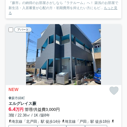
『蕨市』の納得のお部屋さがしなら『ラテルーム』へ！ 築浅のお部屋で
新生活・入居審査が心配の方・初期費用を抑えたい方にもピ...
もっと見
る
アパート
NEW
蕨市錦町
エルグレイス蕨
6.4
万円
管理/共益費3,000円
3階 / 22.38㎡ / 1K /築8年
埼京線「北戸田」駅 徒歩14分
埼京線「戸田」駅 徒歩18分
京浜東