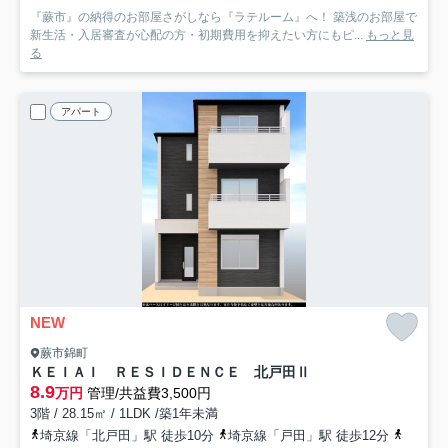
『蕨市』の納得のお部屋さがしなら『ラテルーム』へ！ 築浅のお部屋で
新生活・入居審査が心配の方・初期費用を抑えたい方にもピ...
もっと見
る
アパート
NEW
蕨市錦町
ＫＥＩＡＩ ＲＥＳＩＤＥＮＣＥ 北戸田Ⅱ
8.9
万円
管理/共益費3,500円
3階 / 28.15㎡ / 1LDK /築1年未満
埼京線「北戸田」駅 徒歩10分
埼京線「戸田」駅 徒歩12分
京浜東