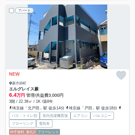
アパート
NEW
蕨市錦町
エルグレイス蕨
6.4
万円
管理/共益費3,000円
3階 / 22.38㎡ / 1K /築8年
埼京線「北戸田」駅 徒歩14分
埼京線「戸田」駅 徒歩18分
京浜東
バス・トイレ別
室内洗濯機置場
エアコン
バルコニー
フローリング
電気有
仲手無料
敷礼0
フリーレント