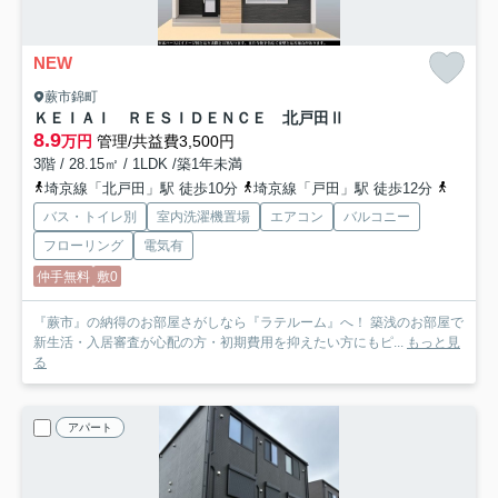
NEW
蕨市錦町
ＫＥＩＡＩ ＲＥＳＩＤＥＮＣＥ 北戸田Ⅱ
8.9
万円
管理/共益費3,500円
3階 / 28.15㎡ / 1LDK /築1年未満
埼京線「北戸田」駅 徒歩10分
埼京線「戸田」駅 徒歩12分
京浜東
バス・トイレ別
室内洗濯機置場
エアコン
バルコニー
フローリング
電気有
仲手無料
敷0
『蕨市』の納得のお部屋さがしなら『ラテルーム』へ！ 築浅のお部屋で
新生活・入居審査が心配の方・初期費用を抑えたい方にもピ...
もっと見
る
アパート