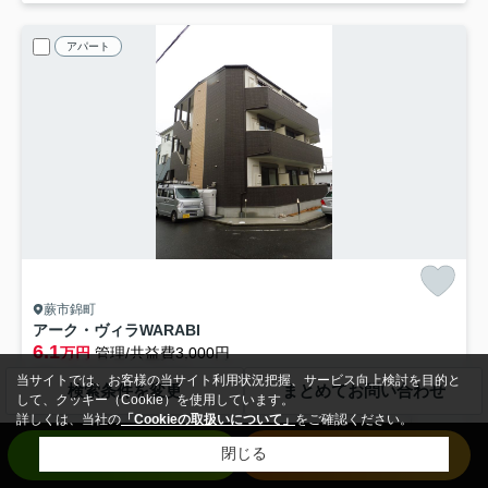
アパート
蕨市錦町
アーク・ヴィラWARABI
6.1
万円
管理/共益費3,000円
1階 / 20.21㎡ / 1K /築7年
当サイトでは、お客様の当サイト利用状況把握、サービス向上検討を目的と
検索条件を変更
まとめてお問い合わせ
埼京線「北戸田」駅 徒歩11分
埼京線「戸田」駅 徒歩17分
京浜東
して、クッキー（Cookie）を使用しています。
詳しくは、当社の
「Cookieの取扱いについて」
をご確認ください。
バス・トイレ別
室内洗濯機置場
エアコン
バルコニー
お問い合わせ
来店予約
閉じる
フローリング
電気有
仲手無料
礼0