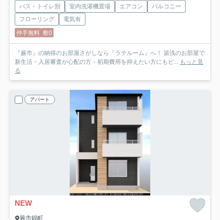
バス・トイレ別
室内洗濯機置場
エアコン
バルコニー
フローリング
電気有
仲手無料
敷0
『蕨市』の納得のお部屋さがしなら『ラテルーム』へ！ 築浅のお部屋で
新生活・入居審査が心配の方・初期費用を抑えたい方にもピ...
もっと見
る
アパート
NEW
蕨市錦町