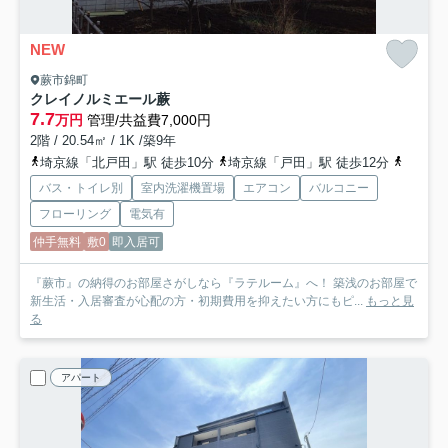
NEW
蕨市錦町
クレイノルミエール蕨
7.7
万円
管理/共益費7,000円
2階 / 20.54㎡ / 1K /築9年
埼京線「北戸田」駅 徒歩10分
埼京線「戸田」駅 徒歩12分
埼京線
バス・トイレ別
室内洗濯機置場
エアコン
バルコニー
フローリング
電気有
仲手無料
敷0
即入居可
『蕨市』の納得のお部屋さがしなら『ラテルーム』へ！ 築浅のお部屋で
新生活・入居審査が心配の方・初期費用を抑えたい方にもピ...
もっと見
る
アパート