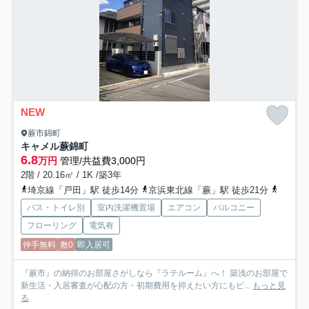
NEW
蕨市錦町
キャメル蕨錦町
6.8
万円
管理/共益費3,000円
2階 / 20.16㎡ / 1K /築3年
埼京線「戸田」駅 徒歩14分
京浜東北線「蕨」駅 徒歩21分
埼京線
バス・トイレ別
室内洗濯機置場
エアコン
バルコニー
フローリング
電気有
仲手無料
敷0
即入居可
『蕨市』の納得のお部屋さがしなら『ラテルーム』へ！ 築浅のお部屋で
新生活・入居審査が心配の方・初期費用を抑えたい方にもピ...
もっと見
る