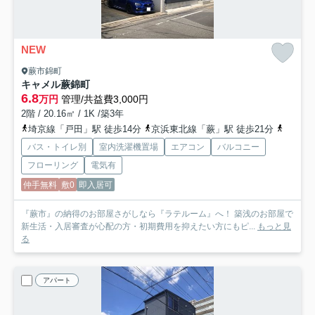
NEW
蕨市錦町
キャメル蕨錦町
6.8
万円
管理/共益費3,000円
2階 / 20.16㎡ / 1K /築3年
埼京線「戸田」駅 徒歩14分
京浜東北線「蕨」駅 徒歩21分
埼京線
バス・トイレ別
室内洗濯機置場
エアコン
バルコニー
フローリング
電気有
仲手無料
敷0
即入居可
『蕨市』の納得のお部屋さがしなら『ラテルーム』へ！ 築浅のお部屋で
新生活・入居審査が心配の方・初期費用を抑えたい方にもピ...
もっと見
る
アパート