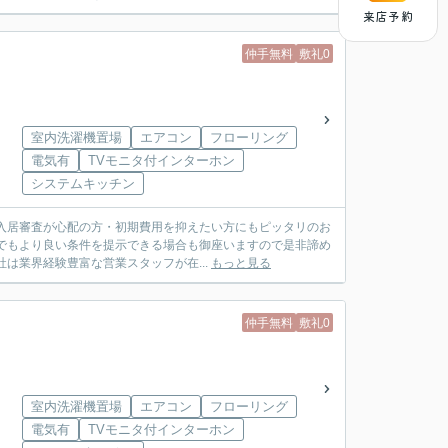
来店予約
仲手無料
敷礼0
室内洗濯機置場
エアコン
フローリング
電気有
TVモニタ付インターホン
システムキッチン
入居審査が心配の方・初期費用を抑えたい方にもピッタリのお
でもより良い条件を提示できる場合も御座いますので是非諦め
す。弊社は業界経験豊富な営業スタッフが在...
もっと見る
仲手無料
敷礼0
室内洗濯機置場
エアコン
フローリング
電気有
TVモニタ付インターホン