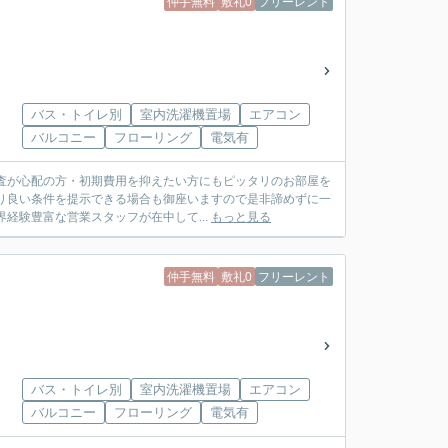
仲手無料
敷礼0
フリーレント
バス・トイレ別
室内洗濯機置場
エアコン
バルコニー
フローリング
電気有
査が心配の方・初期費用を抑えたい方にもピッタリのお部屋を
り良い条件を提示できる場合も御座いますので是非諦めずに一
は業界経験豊富な営業スタッフが在中して...
もっと見る
仲手無料
敷礼0
フリーレント
バス・トイレ別
室内洗濯機置場
エアコン
バルコニー
フローリング
電気有