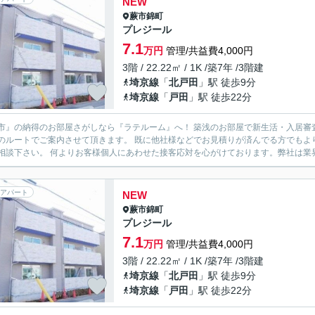
NEW
蕨市
錦町
プレジール
7.1
万円
管理/共益費4,000円
3階 / 22.22㎡ / 1K /築7年 /3階建
埼京線
「
北戸田
」駅 徒歩9分
埼京線
「
戸田
」駅 徒歩22分
市』の納得のお部屋さがしなら『ラテルーム』へ！ 築浅のお部屋で新生活・入居審
のルートでご案内させて頂きます。 既に他社様などでお見積りが済んでる方でもよ
度ご相談下さい。 何よりお客様個人にあわせた接客応対を心がけております。弊社
アパート
NEW
蕨市
錦町
プレジール
7.1
万円
管理/共益費4,000円
3階 / 22.22㎡ / 1K /築7年 /3階建
埼京線
「
北戸田
」駅 徒歩9分
埼京線
「
戸田
」駅 徒歩22分