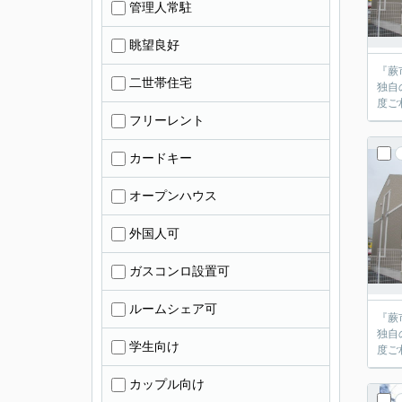
管理人常駐
眺望良好
『蕨
二世帯住宅
独自
フリーレント
カードキー
オープンハウス
外国人可
ガスコンロ設置可
ルームシェア可
『蕨
独自
学生向け
カップル向け