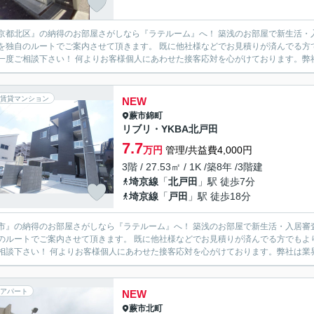
京都北区』の納得のお部屋さがしなら『ラテルーム』へ！ 築浅のお部屋で新生活・
を独自のルートでご案内させて頂きます。 既に他社様などでお見積りが済んでる方
ずに一度ご相談下さい！ 何よりお客様個人にあわせた接客応対を心がけておりま
賃貸マンション
NEW
蕨市
錦町
リブリ・YKBA北戸田
7.7
万円
管理/共益費4,000円
3階 / 27.53㎡ / 1K /築8年 /3階建
埼京線
「
北戸田
」駅 徒歩7分
埼京線
「
戸田
」駅 徒歩18分
市』の納得のお部屋さがしなら『ラテルーム』へ！ 築浅のお部屋で新生活・入居審
のルートでご案内させて頂きます。 既に他社様などでお見積りが済んでる方でもよ
度ご相談下さい！ 何よりお客様個人にあわせた接客応対を心がけております。弊社
アパート
NEW
蕨市
北町