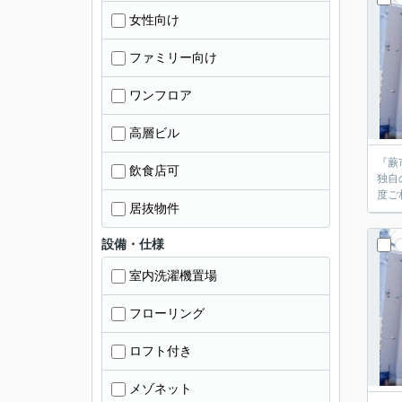
女性向け
ファミリー向け
ワンフロア
高層ビル
『蕨
飲食店可
独自
居抜物件
設備・仕様
室内洗濯機置場
フローリング
ロフト付き
メゾネット