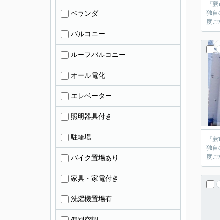
『蕨
ベランダ
独自
バルコニー
ルーフバルコニー
オール電化
エレベーター
照明器具付き
駐輪場
『蕨
独自
バイク置場あり
家具・家電付き
洗濯機置場有
個別空調