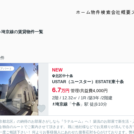
ホーム
物件検索
会社概要
埼京線の賃貸物件一覧
2
件
アパート
NEW
北区
中十条
USTAR（ユースター）ESTATE東十条
6.7
万円
管理/共益費4,000円
2階 / 12.32㎡ / 1R /築3年 /2階建
埼京線
「
十条
」駅 徒歩10分
京都北区』の納得のお部屋さがしなら『ラテルーム』へ！ 築浅のお部屋で新生活・
を独自のルートでご案内させて頂きます。 既に他社様などでお見積りが済んでる方
ずに一度ご相談下さい！ 何よりお客様個人にあわせた接客応対を心がけておりま