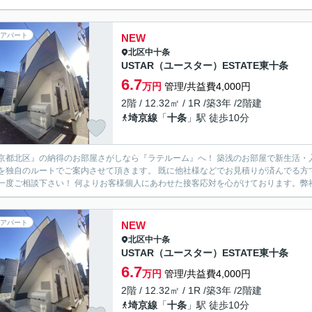
アパート
NEW
北区
中十条
USTAR（ユースター）ESTATE東十条
6.7
万円
管理/共益費4,000円
2階 / 12.32㎡ / 1R /築3年 /2階建
埼京線
「
十条
」駅 徒歩10分
京都北区』の納得のお部屋さがしなら『ラテルーム』へ！ 築浅のお部屋で新生活・
を独自のルートでご案内させて頂きます。 既に他社様などでお見積りが済んでる方
ずに一度ご相談下さい！ 何よりお客様個人にあわせた接客応対を心がけておりま
アパート
NEW
北区
中十条
USTAR（ユースター）ESTATE東十条
6.7
万円
管理/共益費4,000円
2階 / 12.32㎡ / 1R /築3年 /2階建
埼京線
「
十条
」駅 徒歩10分