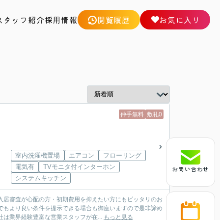
スタッフ紹介
採用情報
閲覧履歴
お気に入り
仲手無料
敷礼0
室内洗濯機置場
エアコン
フローリング
電気有
TVモニタ付インターホン
お問い合わせ
システムキッチン
入居審査が心配の方・初期費用を抑えたい方にもピッタリのお
でもより良い条件を提示できる場合も御座いますので是非諦め
す。弊社は業界経験豊富な営業スタッフが在...
もっと見る