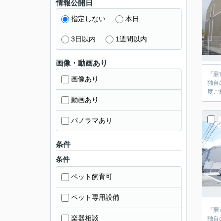
情報公開日
指定しない
本日
3日以内
1週間以内
画像・動画あり
『蕨
画像あり
独自
動画あり
パノラマあり
条件
条件
ペット飼育可
ペット専用設備
『蕨
楽器相談
独自