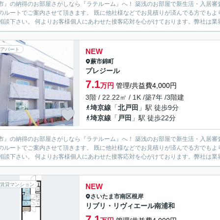
市』の納得のお部屋さがしなら『ラテルーム』へ！ 築浅のお部屋で新生活・入居審
のルートでご案内させて頂きます。 既に他社様などでお見積りが済んでる方でもよ
度ご相談下さい。 何よりお客様個人にあわせた接客応対を心がけております。弊社
アパート
NEW
蕨市
錦町
プレジール
7.1
万円
管理/共益費4,000円
3階 / 22.22㎡ / 1K /築7年 /3階建
埼京線
「
北戸田
」駅 徒歩9分
埼京線
「
戸田
」駅 徒歩22分
市』の納得のお部屋さがしなら『ラテルーム』へ！ 築浅のお部屋で新生活・入居審
のルートでご案内させて頂きます。 既に他社様などでお見積りが済んでる方でもよ
度ご相談下さい。 何よりお客様個人にあわせた接客応対を心がけております。弊社
賃貸マンション
NEW
さいたま市南区
根岸
リブリ・リヴィエール南浦和
7.1