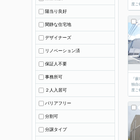
陽当り良好
閑静な住宅地
デザイナーズ
リノベーション済
保証人不要
事務所可
『蕨
独自
２人入居可
バリアフリー
分割可
分譲タイプ