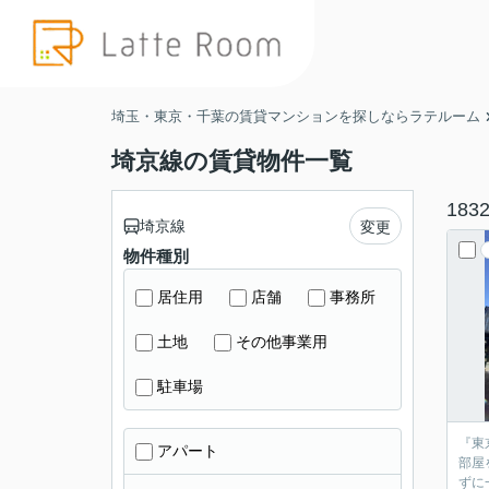
埼玉・東京・千葉の賃貸マンションを探しならラテルーム
埼京線の賃貸物件一覧
183
埼京線
変更
物件種別
居住用
店舗
事務所
土地
その他事業用
駐車場
『東
アパート
部屋