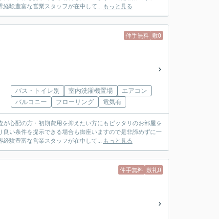
は業界経験豊富な営業スタッフが在中して...
もっと見る
仲手無料
敷0
バス・トイレ別
室内洗濯機置場
エアコン
バルコニー
フローリング
電気有
査が心配の方・初期費用を抑えたい方にもピッタリのお部屋を
り良い条件を提示できる場合も御座いますので是非諦めずに一
は業界経験豊富な営業スタッフが在中して...
もっと見る
仲手無料
敷礼0