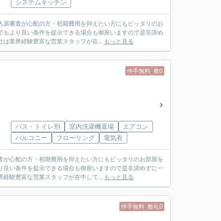
システムキッチン
入居審査が心配の方・初期費用を抑えたい方にもピッタリのお
でもより良い条件を提示できる場合も御座いますので是非諦め
す。弊社は業界経験豊富な営業スタッフが在...
もっと見る
仲手無料
敷0
バス・トイレ別
室内洗濯機置場
エアコン
バルコニー
フローリング
電気有
査が心配の方・初期費用を抑えたい方にもピッタリのお部屋を
り良い条件を提示できる場合も御座いますので是非諦めずに一
は業界経験豊富な営業スタッフが在中して...
もっと見る
仲手無料
敷礼0