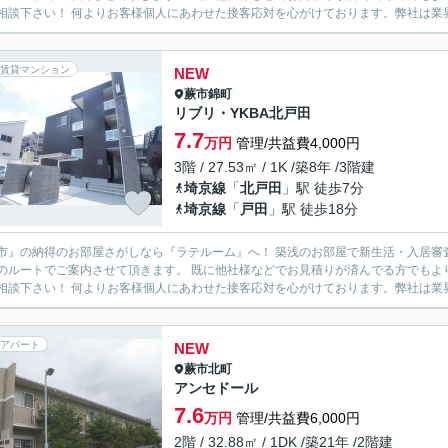
度ご相談下さい！ 何よりお客様個人にあわせた接客応対を心がけております。弊社
賃貸マンション
NEW
蕨市
錦町
リブリ・YKBA北戸田
7.7
万円
管理/共益費4,000円
3階 / 27.53㎡ / 1K /築8年 /3階建
埼京線
「
北戸田
」駅 徒歩7分
埼京線
「
戸田
」駅 徒歩18分
市』の納得のお部屋さがしなら『ラテルーム』へ！ 築浅のお部屋で新生活・入居審
のルートでご案内させて頂きます。 既に他社様などでお見積りが済んでる方でもよ
度ご相談下さい！ 何よりお客様個人にあわせた接客応対を心がけております。弊社
アパート
NEW
蕨市
北町
アンセドール
7.6
万円
管理/共益費6,000円
2階 / 32.88㎡ / 1DK /築21年 /2階建