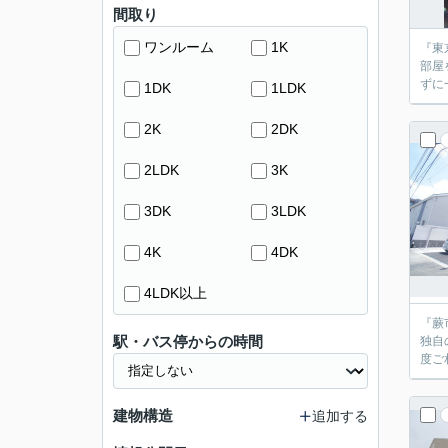
間取り
ワンルーム
1K
『東
部屋
1DK
1LDK
2K
2DK
2LDK
3K
3DK
3LDK
4K
4DK
4LDK以上
『蕨
駅・バス停からの時間
独自
建物構造
追加する