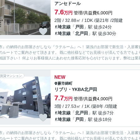
アンセドール
7.6
万円
管理/共益費6,000円
2階 / 32.88㎡ / 1DK /築21年 /2階建
埼京線
「
戸田
」駅 徒歩24分
埼京線
「
北戸田
」駅 徒歩30分
市』の納得のお部屋さがしなら『ラテルーム』へ！ 築浅のお部屋で新生活・入居審
のルートでご案内させて頂きます。 既に他社様などでお見積りが済んでる方でもよ
度ご相談下さい！ 何よりお客様個人にあわせた接客応対を心がけております。弊社
賃貸マンション
NEW
蕨市
錦町
リブリ・YKBA北戸田
7.7
万円
管理/共益費4,000円
3階 / 27.53㎡ / 1K /築8年 /3階建
埼京線
「
北戸田
」駅 徒歩7分
埼京線
「
戸田
」駅 徒歩18分
市』の納得のお部屋さがしなら『ラテルーム』へ！ 築浅のお部屋で新生活・入居審
のルートでご案内させて頂きます。 既に他社様などでお見積りが済んでる方でもよ