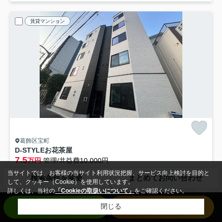
賃貸マンション
葛飾区宝町
D-STYLEお花茶屋
7.5
万円
管理/共益費10,000円
4階 / 20.07㎡ / 1K /予定
当サイトでは、お客様の当サイト利用状況把握、サービス向上検討を目的と
検索条件を変更
まとめてお問い合わせ
京成本線「堀切菖蒲園」駅 徒歩18分
して、クッキー（Cookie）を使用しています。
詳しくは、当社の
「Cookieの取扱いについて」
をご確認ください。
バス・トイレ別
室内洗濯機置場
エアコン
フローリング
お問い合わせ
来店予約
閉じる
電気有
都市ガス
仲手無料
敷礼0
新築