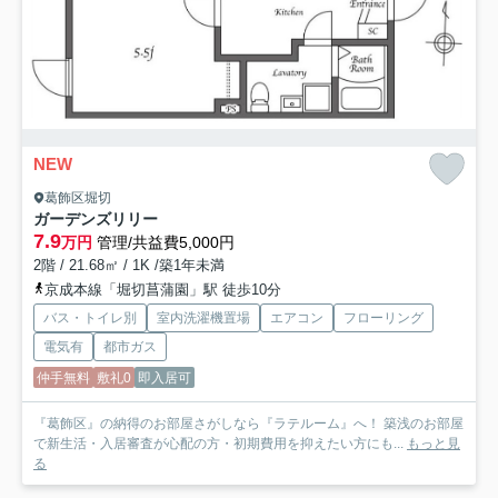
NEW
葛飾区堀切
ガーデンズリリー
7.9
万円
管理/共益費5,000円
2階 / 21.68㎡ / 1K /築1年未満
京成本線「堀切菖蒲園」駅 徒歩10分
バス・トイレ別
室内洗濯機置場
エアコン
フローリング
電気有
都市ガス
仲手無料
敷礼0
即入居可
『葛飾区』の納得のお部屋さがしなら『ラテルーム』へ！ 築浅のお部屋
で新生活・入居審査が心配の方・初期費用を抑えたい方にも...
もっと見
る