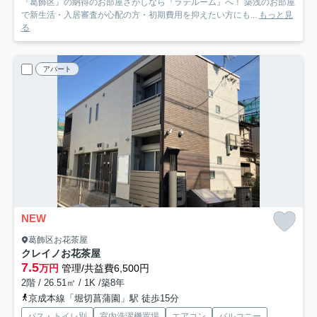
『葛飾区』の納得のお部屋さがしなら『ラテルーム』へ！ 築浅のお部屋
で新生活・入居審査が心配の方・初期費用を抑えたい方にも...
もっと見
る
アパート
NEW
葛飾区お花茶屋
クレイノお花茶屋
7.5
万円
管理/共益費6,500円
2階 / 26.51㎡ / 1K /築8年
京成本線「堀切菖蒲園」駅 徒歩15分
バス・トイレ別
室内洗濯機置場
エアコン
バルコニー