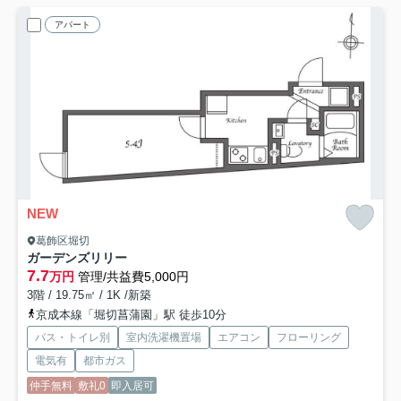
アパート
NEW
葛飾区堀切
ガーデンズリリー
7.7
万円
管理/共益費5,000円
3階 / 19.75㎡ / 1K /新築
京成本線「堀切菖蒲園」駅 徒歩10分
バス・トイレ別
室内洗濯機置場
エアコン
フローリング
電気有
都市ガス
仲手無料
敷礼0
即入居可