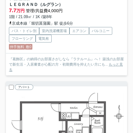
ＬＥＧＲＡＮＤ（ルグラン）
7.7
万円
管理/共益費4,000円
1階 / 21.09㎡ / 1K /築8年
京成本線「堀切菖蒲園」駅 徒歩6分
バス・トイレ別
室内洗濯機置場
エアコン
バルコニー
フローリング
電気有
仲手無料
敷0
『葛飾区』の納得のお部屋さがしなら『ラテルーム』へ！ 築浅のお部屋
で新生活・入居審査が心配の方・初期費用を抑えたい方にも...
もっと見
る
アパート