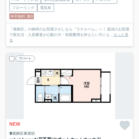
フローリング
電気有
仲手無料
敷0
『葛飾区』の納得のお部屋さがしなら『ラテルーム』へ！ 築浅のお部屋
で新生活・入居審査が心配の方・初期費用を抑えたい方にも...
もっと見
る
アパート
NEW
葛飾区東堀切