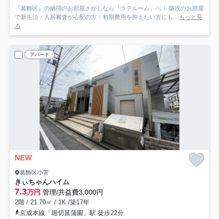
『葛飾区』の納得のお部屋さがしなら『ラテルーム』へ！ 築浅のお部屋
で新生活・入居審査が心配の方・初期費用を抑えたい方にも...
もっと見
る
アパート
NEW
葛飾区小菅
きぃちゃんハイム
7.3
万円
管理/共益費3,000円
2階 / 21.70㎡ / 1K /築17年
京成本線「堀切菖蒲園」駅 徒歩22分