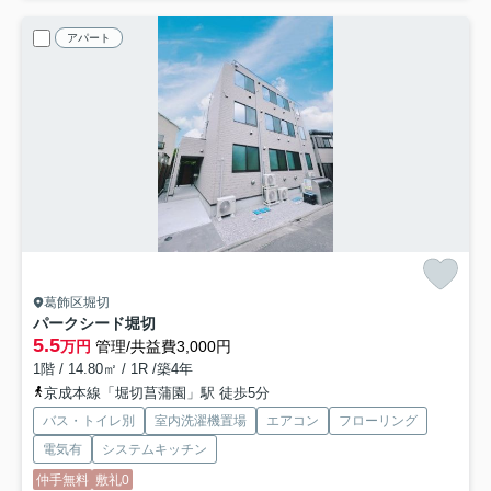
アパート
葛飾区堀切
パークシード堀切
5.5
万円
管理/共益費3,000円
1階 / 14.80㎡ / 1R /築4年
京成本線「堀切菖蒲園」駅 徒歩5分
バス・トイレ別
室内洗濯機置場
エアコン
フローリング
電気有
システムキッチン
仲手無料
敷礼0