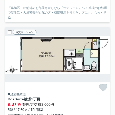
『葛飾区』の納得のお部屋さがしなら『ラテルーム』へ！ 築浅のお部屋
で新生活・入居審査が心配の方・初期費用を抑えたい方にも...
もっと見
る
賃貸マンション
足立区綾瀬
BoaSorte綾瀬1丁目
9.3
万円
管理/共益費3,000円
3階 / 17.60㎡ / 1R /新築