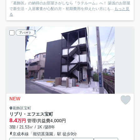
『葛飾区』の納得のお部屋さがしなら『ラテルーム』へ！ 築浅のお部屋
で新生活・入居審査が心配の方・初期費用を抑えたい方にも...
もっと見
る
アパート
NEW
葛飾区宝町
リブリ・エフエス宝町
8.4
万円
管理/共益費4,000円
3階 / 21.53㎡ / 1K /築8年
京成本線「堀切菖蒲園」駅 徒歩9分