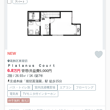
アパート
NEW
葛飾区東堀切
Ｐｌａｔａｎｕｓ Ｃｏｕｒｔ
6.8
万円
管理/共益費5,000円
2階 / 26.93㎡ / 1K /築7年
京成本線「堀切菖蒲園」駅 徒歩15分
バス・トイレ別
室内洗濯機置場
エアコン
フローリング
電気有
TVモニタ付インターホン
仲手無料
敷礼0