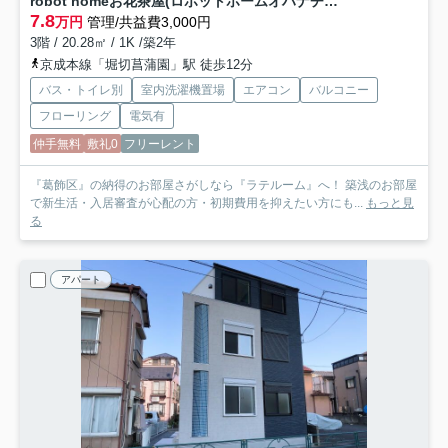
robot homeお花茶屋(ロボットホームオハナヂャヤ)
7.8
万円
管理/共益費3,000円
3階 / 20.28㎡ / 1K /築2年
京成本線「堀切菖蒲園」駅 徒歩12分
バス・トイレ別
室内洗濯機置場
エアコン
バルコニー
フローリング
電気有
仲手無料
敷礼0
フリーレント
『葛飾区』の納得のお部屋さがしなら『ラテルーム』へ！ 築浅のお部屋
で新生活・入居審査が心配の方・初期費用を抑えたい方にも...
もっと見
る
アパート