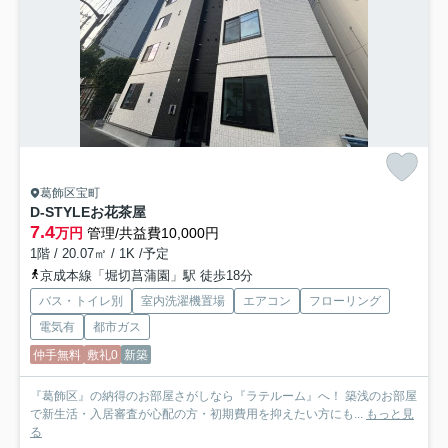
葛飾区宝町
D-STYLEお花茶屋
7.4
万円
管理/共益費10,000円
1階 / 20.07㎡ / 1K /予定
京成本線「堀切菖蒲園」駅 徒歩18分
バス・トイレ別
室内洗濯機置場
エアコン
フローリング
電気有
都市ガス
仲手無料
敷礼0
新築
『葛飾区』の納得のお部屋さがしなら『ラテルーム』へ！ 築浅のお部屋
で新生活・入居審査が心配の方・初期費用を抑えたい方にも...
もっと見
る