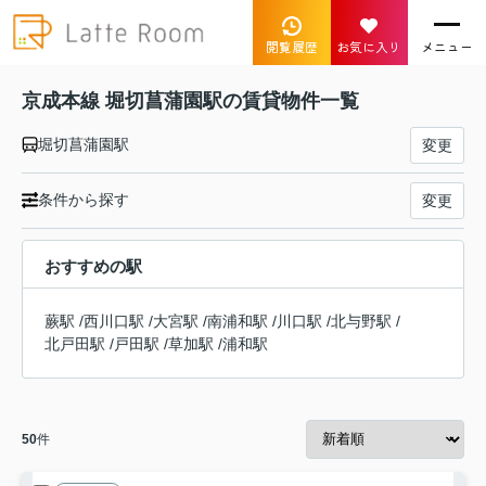
閲覧履歴
お気に入り
メニュー
京成本線 堀切菖蒲園駅の賃貸物件一覧
堀切菖蒲園駅
変更
条件から探す
変更
おすすめの駅
蕨駅
/
西川口駅
/
大宮駅
/
南浦和駅
/
川口駅
/
北与野駅
/
北戸田駅
/
戸田駅
/
草加駅
/
浦和駅
50
件