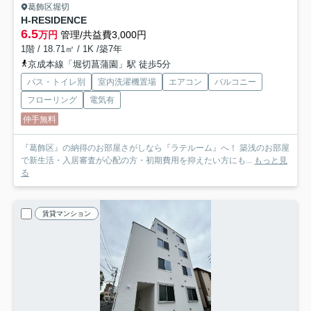
葛飾区堀切
H-RESIDENCE
6.5
万円
管理/共益費3,000円
1階 / 18.71㎡ / 1K /築7年
京成本線「堀切菖蒲園」駅 徒歩5分
バス・トイレ別
室内洗濯機置場
エアコン
バルコニー
フローリング
電気有
仲手無料
『葛飾区』の納得のお部屋さがしなら『ラテルーム』へ！ 築浅のお部屋
で新生活・入居審査が心配の方・初期費用を抑えたい方にも...
もっと見
る
賃貸マンション