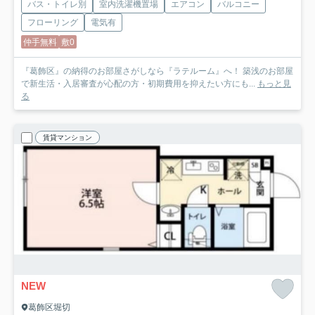
バス・トイレ別
室内洗濯機置場
エアコン
バルコニー
フローリング
電気有
仲手無料
敷0
『葛飾区』の納得のお部屋さがしなら『ラテルーム』へ！ 築浅のお部屋
で新生活・入居審査が心配の方・初期費用を抑えたい方にも...
もっと見
る
賃貸マンション
NEW
葛飾区堀切