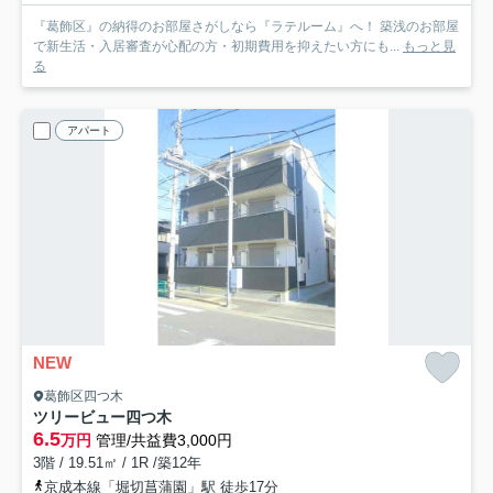
『葛飾区』の納得のお部屋さがしなら『ラテルーム』へ！ 築浅のお部屋
で新生活・入居審査が心配の方・初期費用を抑えたい方にも...
もっと見
る
アパート
NEW
葛飾区四つ木
ツリービュー四つ木
6.5
万円
管理/共益費3,000円
3階 / 19.51㎡ / 1R /築12年
京成本線「堀切菖蒲園」駅 徒歩17分