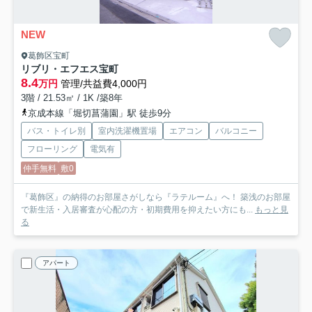
NEW
葛飾区宝町
リブリ・エフエス宝町
8.4
万円
管理/共益費4,000円
3階 / 21.53㎡ / 1K /築8年
京成本線「堀切菖蒲園」駅 徒歩9分
バス・トイレ別
室内洗濯機置場
エアコン
バルコニー
フローリング
電気有
仲手無料
敷0
『葛飾区』の納得のお部屋さがしなら『ラテルーム』へ！ 築浅のお部屋
で新生活・入居審査が心配の方・初期費用を抑えたい方にも...
もっと見
る
アパート