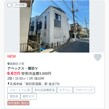
アパート
NEW
葛飾区小菅
アペックス・堀切Ⅴ
6.6
万円
管理/共益費3,000円
2階 / 15.92㎡ / 1R /築10年
京成本線「堀切菖蒲園」駅 徒歩7分
バス・トイレ別
室内洗濯機置場
エアコン
フローリング
電気有
都市ガス
仲手無料
敷礼0