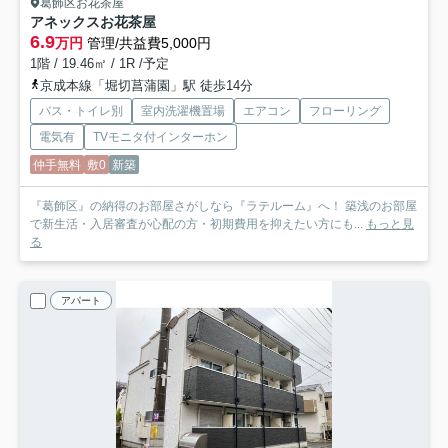
葛飾区お花茶屋
アネックスお花茶屋
6.9
万円
管理/共益費5,000円
1階 / 19.46㎡ / 1R /予定
京成本線「堀切菖蒲園」駅 徒歩14分
バス・トイレ別
室内洗濯機置場
エアコン
フローリング
電気有
TVモニタ付インターホン
仲手無料
敷0
新築
『葛飾区』の納得のお部屋さがしなら『ラテルーム』へ！ 築浅のお部屋
で新生活・入居審査が心配の方・初期費用を抑えたい方にも...
もっと見
る
アパート