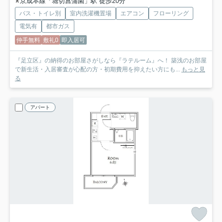
京成本線「堀切菖蒲園」駅 徒歩20分
バス・トイレ別
室内洗濯機置場
エアコン
フローリング
電気有
都市ガス
仲手無料
敷礼0
即入居可
『足立区』の納得のお部屋さがしなら『ラテルーム』へ！ 築浅のお部屋
で新生活・入居審査が心配の方・初期費用を抑えたい方にも...
もっと見
る
アパート