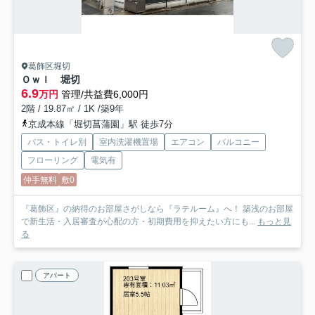
葛飾区堀切
Ｏｗｌ 堀切
6.9
万円
管理/共益費6,000円
2階 / 19.87㎡ / 1K /築9年
京成本線「堀切菖蒲園」駅 徒歩7分
バス・トイレ別
室内洗濯機置場
エアコン
バルコニー
フローリング
電気有
仲手無料
敷0
『葛飾区』の納得のお部屋さがしなら『ラテルーム』へ！ 築浅のお部屋
で新生活・入居審査が心配の方・初期費用を抑えたい方にも...
もっと見
る
アパート