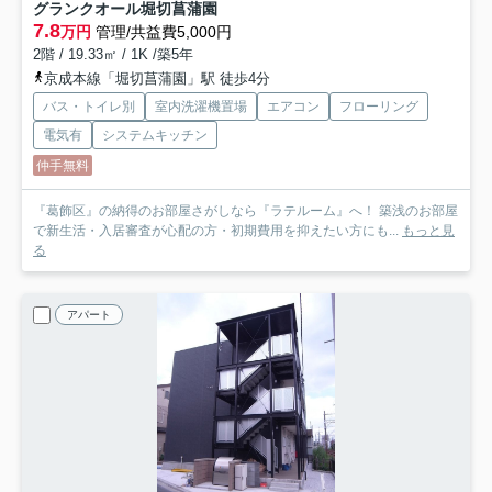
グランクオール堀切菖蒲園
7.8
万円
管理/共益費5,000円
2階 / 19.33㎡ / 1K /築5年
京成本線「堀切菖蒲園」駅 徒歩4分
バス・トイレ別
室内洗濯機置場
エアコン
フローリング
電気有
システムキッチン
仲手無料
『葛飾区』の納得のお部屋さがしなら『ラテルーム』へ！ 築浅のお部屋
で新生活・入居審査が心配の方・初期費用を抑えたい方にも...
もっと見
る
アパート