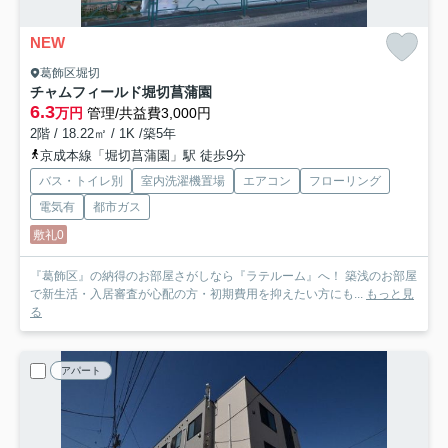
NEW
葛飾区堀切
チャムフィールド堀切菖蒲園
6.3
万円
管理/共益費3,000円
2階 / 18.22㎡ / 1K /築5年
京成本線「堀切菖蒲園」駅 徒歩9分
バス・トイレ別
室内洗濯機置場
エアコン
フローリング
電気有
都市ガス
敷礼0
『葛飾区』の納得のお部屋さがしなら『ラテルーム』へ！ 築浅のお部屋
で新生活・入居審査が心配の方・初期費用を抑えたい方にも...
もっと見
る
アパート