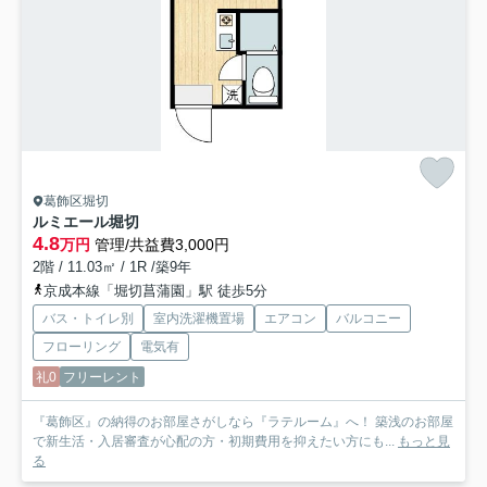
葛飾区堀切
ルミエール堀切
4.8
万円
管理/共益費3,000円
2階 / 11.03㎡ / 1R /築9年
京成本線「堀切菖蒲園」駅 徒歩5分
バス・トイレ別
室内洗濯機置場
エアコン
バルコニー
フローリング
電気有
礼0
フリーレント
『葛飾区』の納得のお部屋さがしなら『ラテルーム』へ！ 築浅のお部屋
で新生活・入居審査が心配の方・初期費用を抑えたい方にも...
もっと見
る