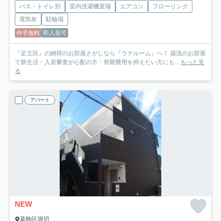
バス・トイレ別
室内洗濯機置場
エアコン
フローリング
電気有
駐輪場
仲手無料
即入居可
『足立区』の納得のお部屋さがしなら『ラテルーム』へ！ 築浅のお部屋
で新生活・入居審査が心配の方・初期費用を抑えたい方にも...
もっと見
る
アパート
NEW
葛飾区堀切