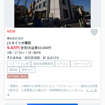
NEW
葛飾区堀切
jスタイリオ堀切
5.4
万円
管理/共益費10,000円
1階 / 17.01㎡ / 1K /築6年
京成本線「堀切菖蒲園」駅 徒歩12分
バス・トイレ別
室内洗濯機置場
エアコン
フローリング
電気有
都市ガス
仲手無料
敷礼0
『葛飾区』の納得のお部屋さがしなら『ラテルーム』へ！ 築浅のお部屋
で新生活・入居審査が心配の方・初期費用を抑えたい方にも...
もっと見
る