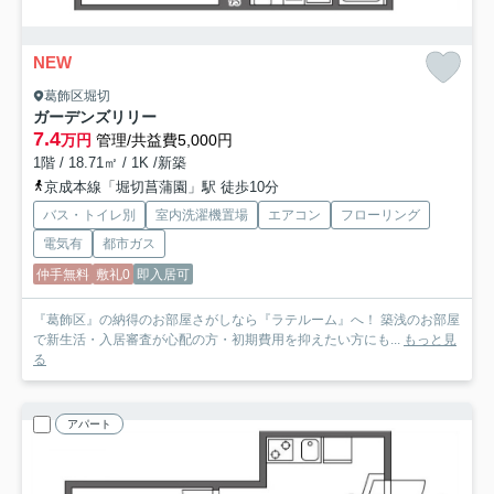
NEW
葛飾区堀切
ガーデンズリリー
7.4
万円
管理/共益費5,000円
1階 / 18.71㎡ / 1K /新築
京成本線「堀切菖蒲園」駅 徒歩10分
バス・トイレ別
室内洗濯機置場
エアコン
フローリング
電気有
都市ガス
仲手無料
敷礼0
即入居可
『葛飾区』の納得のお部屋さがしなら『ラテルーム』へ！ 築浅のお部屋
で新生活・入居審査が心配の方・初期費用を抑えたい方にも...
もっと見
る
アパート