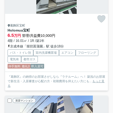
葛飾区宝町
Holomua宝町
6.5
万円
管理/共益費10,000円
4階 / 16.01㎡ / 1R /築1年
京成本線「堀切菖蒲園」駅 徒歩18分
バス・トイレ別
室内洗濯機置場
エアコン
フローリング
電気有
都市ガス
仲手無料
敷礼0
即入居可
『葛飾区』の納得のお部屋さがしなら『ラテルーム』へ！ 築浅のお部屋
で新生活・入居審査が心配の方・初期費用を抑えたい方にも...
もっと見
る
賃貸マンション