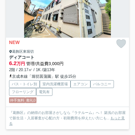
NEW
葛飾区東堀切
ディアコート
6.2
万円
管理/共益費3,000円
2階 / 20.17㎡ / 1K /築13年
京成本線「堀切菖蒲園」駅 徒歩15分
バス・トイレ別
室内洗濯機置場
エアコン
バルコニー
フローリング
電気有
仲手無料
敷礼0
『葛飾区』の納得のお部屋さがしなら『ラテルーム』へ！ 築浅のお部屋
で新生活・入居審査が心配の方・初期費用を抑えたい方にも...
もっと見
る