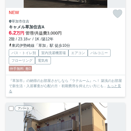
NEW
草加市住吉
キャメル草加住吉A
6.2
万円
管理/共益費3,000円
2階 / 23.18㎡ / 1K /築12年
東武伊勢崎線「草加」駅 徒歩10分
バス・トイレ別
室内洗濯機置場
エアコン
バルコニー
フローリング
電気有
仲手無料
敷0
『草加市』の納得のお部屋さがしなら『ラテルーム』へ！ 築浅のお部屋
で新生活・入居審査が心配の方・初期費用を抑えたい方にも...
もっと見
る
アパート