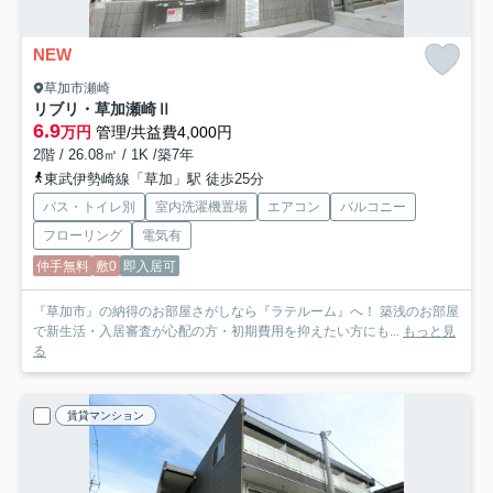
NEW
草加市瀬崎
リブリ・草加瀬崎Ⅱ
6.9
万円
管理/共益費4,000円
2階 / 26.08㎡ / 1K /築7年
東武伊勢崎線「草加」駅 徒歩25分
バス・トイレ別
室内洗濯機置場
エアコン
バルコニー
フローリング
電気有
仲手無料
敷0
即入居可
『草加市』の納得のお部屋さがしなら『ラテルーム』へ！ 築浅のお部屋
で新生活・入居審査が心配の方・初期費用を抑えたい方にも...
もっと見
る
賃貸マンション