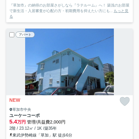
『草加市』の納得のお部屋さがしなら『ラテルーム』へ！ 築浅のお部屋
で新生活・入居審査が心配の方・初期費用を抑えたい方にも...
もっと見
る
アパート
NEW
草加市中央
ユーケーコーポ
5.4
万円
管理/共益費2,000円
2階 / 23.12㎡ / 1K /築35年
東武伊勢崎線「草加」駅 徒歩6分