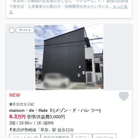
『草加市』の納得のお部屋さがしなら『ラテルーム』へ！ 築浅のお部屋
で新生活・入居審査が心配の方・初期費用を抑えたい方にも...
もっと見
る
アパート
NEW
草加市氷川町
maison・de・Hale Ⅱ(メゾン・ド・ハレ ツー)
6.3
万円
管理/共益費3,000円
2階 / 19.89㎡ / 1K /築8年
東武伊勢崎線「草加」駅 徒歩11分
バス・トイレ別
室内洗濯機置場
エアコン
バルコニー