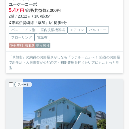
ユーケーコーポ
5.4
万円
管理/共益費2,000円
2階 / 23.12㎡ / 1K /築35年
東武伊勢崎線「草加」駅 徒歩6分
バス・トイレ別
室内洗濯機置場
エアコン
バルコニー
フローリング
電気有
仲手無料
敷礼0
即入居可
『草加市』の納得のお部屋さがしなら『ラテルーム』へ！ 築浅のお部屋
で新生活・入居審査が心配の方・初期費用を抑えたい方にも...
もっと見
る
アパート