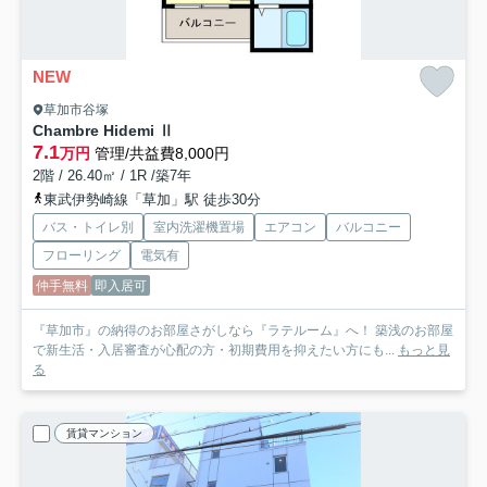
NEW
草加市谷塚
Chambre Hidemi Ⅱ
7.1
万円
管理/共益費8,000円
2階 / 26.40㎡ / 1R /築7年
東武伊勢崎線「草加」駅 徒歩30分
バス・トイレ別
室内洗濯機置場
エアコン
バルコニー
フローリング
電気有
仲手無料
即入居可
『草加市』の納得のお部屋さがしなら『ラテルーム』へ！ 築浅のお部屋
で新生活・入居審査が心配の方・初期費用を抑えたい方にも...
もっと見
る
賃貸マンション