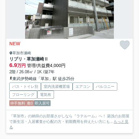
NEW
草加市瀬崎
リブリ・草加瀬崎Ⅱ
6.9
万円
管理/共益費4,000円
2階 / 26.08㎡ / 1K /築7年
東武伊勢崎線「草加」駅 徒歩25分
バス・トイレ別
室内洗濯機置場
エアコン
バルコニー
フローリング
電気有
仲手無料
敷0
即入居可
『草加市』の納得のお部屋さがしなら『ラテルーム』へ！ 築浅のお部屋
で新生活・入居審査が心配の方・初期費用を抑えたい方にも...
もっと見
る