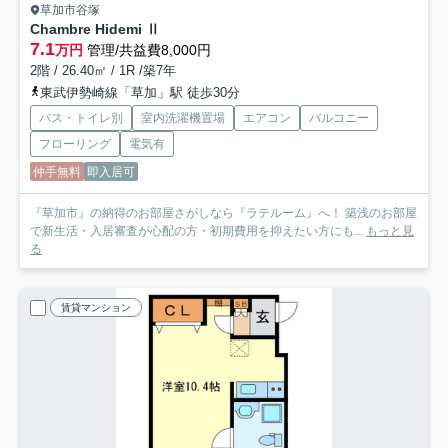
草加市谷塚
Chambre Hidemi Ⅱ
7.1
万円
管理/共益費8,000円
2階 / 26.40㎡ / 1R /築7年
東武伊勢崎線「草加」駅 徒歩30分
バス・トイレ別
室内洗濯機置場
エアコン
バルコニー
フローリング
電気有
仲手無料
即入居可
『草加市』の納得のお部屋さがしなら『ラテルーム』へ！ 築浅のお部屋
で新生活・入居審査が心配の方・初期費用を抑えたい方にも...
もっと見
る
賃貸マンション