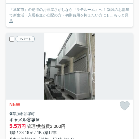
『草加市』の納得のお部屋さがしなら『ラテルーム』へ！ 築浅のお部屋
で新生活・入居審査が心配の方・初期費用を抑えたい方にも...
もっと見
る
アパート
NEW
草加市谷塚町
キャメル谷塚Ⅳ
5.5
万円
管理/共益費3,000円
1階 / 23.18㎡ / 1K /築12年