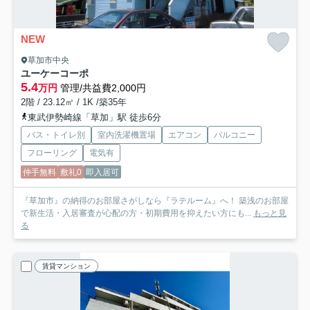
NEW
草加市中央
ユーケーコーポ
5.4
万円
管理/共益費2,000円
2階 / 23.12㎡ / 1K /築35年
東武伊勢崎線「草加」駅 徒歩6分
バス・トイレ別
室内洗濯機置場
エアコン
バルコニー
フローリング
電気有
仲手無料
敷礼0
即入居可
『草加市』の納得のお部屋さがしなら『ラテルーム』へ！ 築浅のお部屋
で新生活・入居審査が心配の方・初期費用を抑えたい方にも...
もっと見
る
賃貸マンション