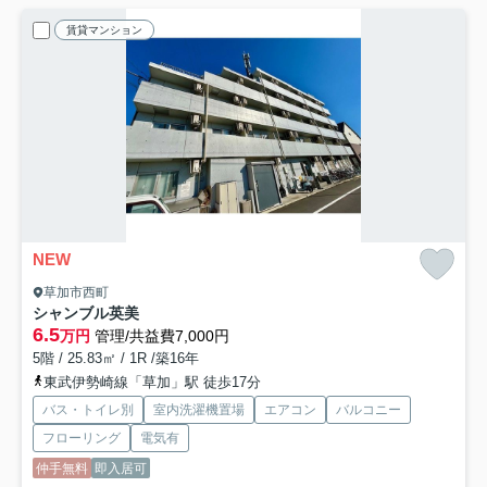
賃貸マンション
NEW
草加市西町
シャンブル英美
6.5
万円
管理/共益費7,000円
5階 / 25.83㎡ / 1R /築16年
東武伊勢崎線「草加」駅 徒歩17分
バス・トイレ別
室内洗濯機置場
エアコン
バルコニー
フローリング
電気有
仲手無料
即入居可