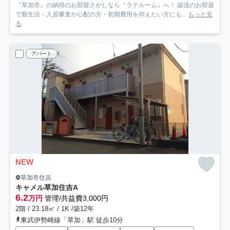
『草加市』の納得のお部屋さがしなら『ラテルーム』へ！ 築浅のお部屋
で新生活・入居審査が心配の方・初期費用を抑えたい方にも...
もっと見
る
アパート
NEW
草加市住吉
キャメル草加住吉A
6.2
万円
管理/共益費3,000円
2階 / 23.18㎡ / 1K /築12年
東武伊勢崎線「草加」駅 徒歩10分