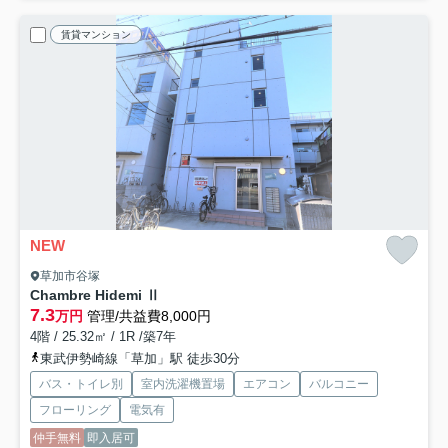
賃貸マンション
NEW
草加市谷塚
Chambre Hidemi Ⅱ
7.3
万円
管理/共益費8,000円
4階 / 25.32㎡ / 1R /築7年
東武伊勢崎線「草加」駅 徒歩30分
バス・トイレ別
室内洗濯機置場
エアコン
バルコニー
フローリング
電気有
仲手無料
即入居可