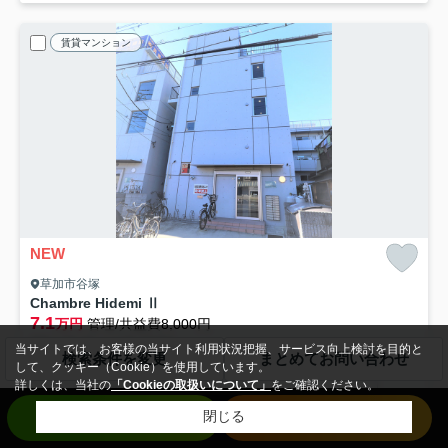
賃貸マンション
NEW
草加市谷塚
Chambre Hidemi Ⅱ
7.1
万円
管理/共益費8,000円
2階 / 26.40㎡ / 1R /築7年
当サイトでは、お客様の当サイト利用状況把握、サービス向上検討を目的と
検索条件を変更
まとめてお問い合わせ
東武伊勢崎線「草加」駅 徒歩30分
して、クッキー（Cookie）を使用しています。
詳しくは、当社の
「Cookieの取扱いについて」
をご確認ください。
バス・トイレ別
室内洗濯機置場
エアコン
バルコニー
お問い合わせ
来店予約
閉じる
フローリング
電気有
仲手無料
即入居可