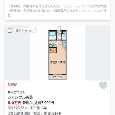
『草加市』の納得のお部屋さがしなら『ラテルーム』へ！ 築浅のお部屋
で新生活・入居審査が心配の方・初期費用を抑えたい方にも...
もっと見
る
賃貸マンション
NEW
草加市西町
シャンブル英美
6.5
万円
管理/共益費7,000円
5階 / 25.83㎡ / 1R /築16年
東武伊勢崎線「草加」駅 徒歩17分