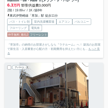
maison・de・Hale Ⅱ(メゾン・ド・ハレ ツー)
6.3
万円
管理/共益費3,000円
2階 / 19.89㎡ / 1K /築8年
東武伊勢崎線「草加」駅 徒歩11分
バス・トイレ別
室内洗濯機置場
エアコン
バルコニー
フローリング
電気有
仲手無料
敷礼0
フリーレント
『草加市』の納得のお部屋さがしなら『ラテルーム』へ！ 築浅のお部屋
で新生活・入居審査が心配の方・初期費用を抑えたい方にも...
もっと見
る
アパート