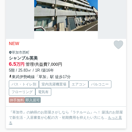
NEW
草加市西町
シャンブル英美
6.5
万円
管理/共益費7,000円
5階 / 25.83㎡ / 1R /築16年
東武伊勢崎線「草加」駅 徒歩17分
バス・トイレ別
室内洗濯機置場
エアコン
バルコニー
フローリング
電気有
仲手無料
即入居可
『草加市』の納得のお部屋さがしなら『ラテルーム』へ！ 築浅のお部屋
で新生活・入居審査が心配の方・初期費用を抑えたい方にも...
もっと見
る