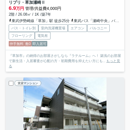
リブリ・草加瀬崎Ⅱ
6.9
万円
管理/共益費4,000円
2階 / 26.08㎡ / 1K /築7年
東武伊勢崎線「草加」駅 徒歩25分
東武バス「瀬崎中央」バス停下車 徒歩4分
バス・トイレ別
室内洗濯機置場
エアコン
バルコニー
フローリング
電気有
仲手無料
敷0
即入居可
『草加市』の納得のお部屋さがしなら『ラテルーム』へ！ 築浅のお部屋
で新生活・入居審査が心配の方・初期費用を抑えたい方にも...
もっと見
る
賃貸マンション