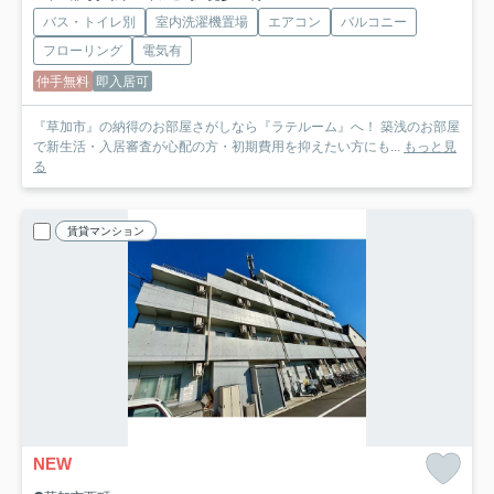
バス・トイレ別
室内洗濯機置場
エアコン
バルコニー
フローリング
電気有
仲手無料
即入居可
『草加市』の納得のお部屋さがしなら『ラテルーム』へ！ 築浅のお部屋
で新生活・入居審査が心配の方・初期費用を抑えたい方にも...
もっと見
る
賃貸マンション
NEW