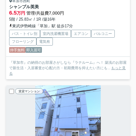
草加市西町
シャンブル英美
6.5
万円
管理/共益費7,000円
5階 / 25.83㎡ / 1R /築16年
東武伊勢崎線「草加」駅 徒歩17分
バス・トイレ別
室内洗濯機置場
エアコン
バルコニー
フローリング
電気有
仲手無料
即入居可
『草加市』の納得のお部屋さがしなら『ラテルーム』へ！ 築浅のお部屋
で新生活・入居審査が心配の方・初期費用を抑えたい方にも...
もっと見
る
賃貸マンション