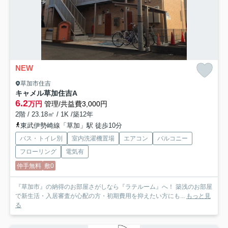
NEW
草加市住吉
キャメル草加住吉A
6.2
万円
管理/共益費3,000円
2階 / 23.18㎡ / 1K /築12年
東武伊勢崎線「草加」駅 徒歩10分
バス・トイレ別
室内洗濯機置場
エアコン
バルコニー
フローリング
電気有
仲手無料
敷0
『草加市』の納得のお部屋さがしなら『ラテルーム』へ！ 築浅のお部屋
で新生活・入居審査が心配の方・初期費用を抑えたい方にも...
もっと見
る