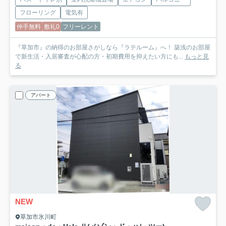
フローリング
電気有
仲手無料
敷礼0
フリーレント
『草加市』の納得のお部屋さがしなら『ラテルーム』へ！ 築浅のお部屋
で新生活・入居審査が心配の方・初期費用を抑えたい方にも...
もっと見
る
アパート
NEW
草加市氷川町