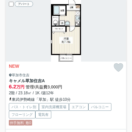
アパート
NEW
草加市住吉
キャメル草加住吉A
6.2
万円
管理/共益費3,000円
2階 / 23.18㎡ / 1K /築12年
東武伊勢崎線「草加」駅 徒歩10分
バス・トイレ別
室内洗濯機置場
エアコン
バルコニー
フローリング
電気有
仲手無料
敷0