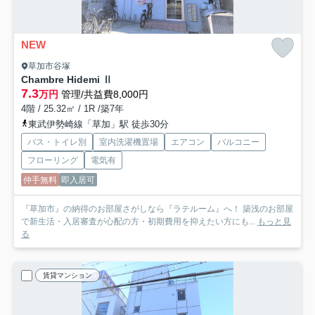
NEW
草加市谷塚
Chambre Hidemi Ⅱ
7.3
万円
管理/共益費8,000円
4階 / 25.32㎡ / 1R /築7年
東武伊勢崎線「草加」駅 徒歩30分
バス・トイレ別
室内洗濯機置場
エアコン
バルコニー
フローリング
電気有
仲手無料
即入居可
『草加市』の納得のお部屋さがしなら『ラテルーム』へ！ 築浅のお部屋
で新生活・入居審査が心配の方・初期費用を抑えたい方にも...
もっと見
る
賃貸マンション