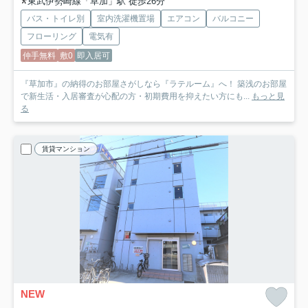
東武伊勢崎線「草加」駅 徒歩26分
バス・トイレ別
室内洗濯機置場
エアコン
バルコニー
フローリング
電気有
仲手無料
敷0
即入居可
『草加市』の納得のお部屋さがしなら『ラテルーム』へ！ 築浅のお部屋
で新生活・入居審査が心配の方・初期費用を抑えたい方にも...
もっと見
る
賃貸マンション
NEW