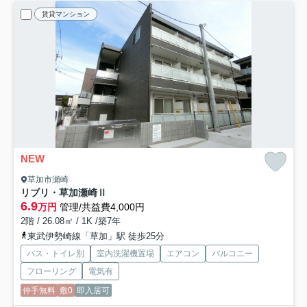
賃貸マンション
NEW
草加市瀬崎
リブリ・草加瀬崎Ⅱ
6.9
万円
管理/共益費4,000円
2階 / 26.08㎡ / 1K /築7年
東武伊勢崎線「草加」駅 徒歩25分
バス・トイレ別
室内洗濯機置場
エアコン
バルコニー
フローリング
電気有
仲手無料
敷0
即入居可