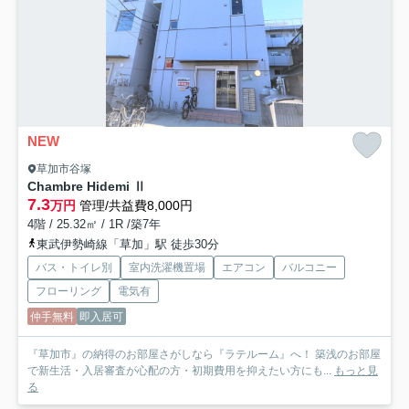
NEW
草加市谷塚
Chambre Hidemi Ⅱ
7.3
万円
管理/共益費8,000円
4階 / 25.32㎡ / 1R /築7年
東武伊勢崎線「草加」駅 徒歩30分
バス・トイレ別
室内洗濯機置場
エアコン
バルコニー
フローリング
電気有
仲手無料
即入居可
『草加市』の納得のお部屋さがしなら『ラテルーム』へ！ 築浅のお部屋
で新生活・入居審査が心配の方・初期費用を抑えたい方にも...
もっと見
る