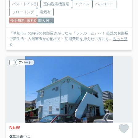
バス・トイレ別
室内洗濯機置場
エアコン
バルコニー
フローリング
電気有
仲手無料
敷礼0
即入居可
『草加市』の納得のお部屋さがしなら『ラテルーム』へ！ 築浅のお部屋
で新生活・入居審査が心配の方・初期費用を抑えたい方にも...
もっと見
る
アパート
NEW
草加市中央