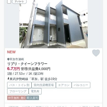
アパート
NEW
草加市瀬崎
リブリ・クイーンフラワー
6.7
万円
管理/共益費4,000円
1階 / 27.53㎡ / 1K /築13年
東武伊勢崎線「草加」駅 徒歩19分
バス・トイレ別
室内洗濯機置場
エアコン
バルコニー
フローリング
電気有
仲手無料
敷0
即入居可