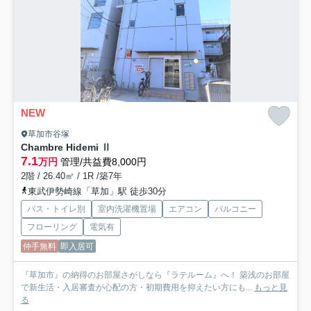
NEW
草加市谷塚
Chambre Hidemi Ⅱ
7.1
万円
管理/共益費8,000円
2階 / 26.40㎡ / 1R /築7年
東武伊勢崎線「草加」駅 徒歩30分
バス・トイレ別
室内洗濯機置場
エアコン
バルコニー
フローリング
電気有
仲手無料
即入居可
『草加市』の納得のお部屋さがしなら『ラテルーム』へ！ 築浅のお部屋
で新生活・入居審査が心配の方・初期費用を抑えたい方にも...
もっと見
る