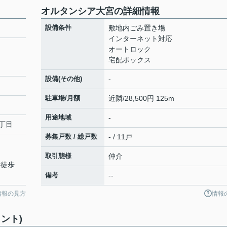
オルタンシア大宮の詳細情報
設備条件
敷地内ごみ置き場
インターネット対応
オートロック
宅配ボックス
設備(その他)
-
駐車場/月額
近隣/28,500円 125m
用途地域
-
丁目
募集戸数 / 総戸数
- / 11戸
取引態様
仲介
 徒歩
備考
--
情報の見方
情報
ント)