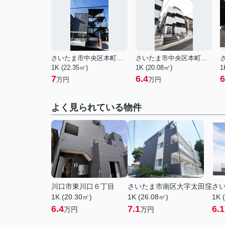
さいたま市中央区本町東４丁目
さいたま市中央区本町西２丁目
1K (22.35㎡)
1K (20.08㎡)
1
7
6.4
6
万円
万円
よく見られている物件
川口市東川口６丁目
さいたま市南区大字太田窪
さ
1K (20.30㎡)
1K (26.08㎡)
1K 
6.4
7.1
6.1
万円
万円