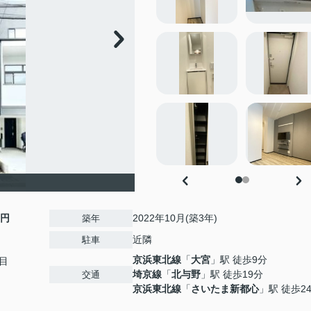
0円
2022年10月(築3年)
築年
近隣
駐車
京浜東北線
「
大宮
」駅 徒歩9分
目
埼京線
「
北与野
」駅 徒歩19分
交通
京浜東北線
「
さいたま新都心
」駅 徒歩2