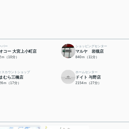
ーパー
ショッピングセンター
オコー 大宮上小町店
マルヤ 岩槻店
92ｍ（10分）
840ｍ（11分）
ィスカウントショップ
ホームセンター
まむら三橋店
ドイト 与野店
326ｍ（17分）
2154ｍ（27分）