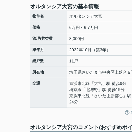
オルタンシア大宮の基本情報
物件名
オルタンシア大宮
価格
6万円～6.7万円
管理/共益費
8,000円
築年月
2022年10月（築3年）
総戸数
11戸
所在地
埼玉県
さいたま市中央区
上落合
８
交通
京浜東北線
「
大宮
」駅 徒歩9分
埼京線
「
北与野
」駅 徒歩19分
京浜東北線
「
さいたま新都心
」駅
24分
オルタンシア大宮のコメント(おすすめポイ