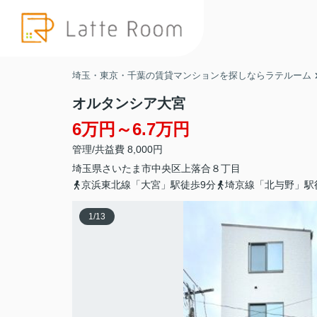
埼玉・東京・千葉の賃貸マンションを探しならラテルーム
オルタンシア大宮
6万円～6.7万円
管理/共益費 8,000円
埼玉県
さいたま市中央区
上落合
８丁目
京浜東北線「大宮」駅徒歩9分
埼京線「北与野」駅
1
/
13