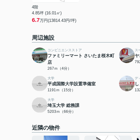
4階
4.85坪 (16.01㎡)
6.7
万円(13814.43円/坪)
周辺施設
コンビニエンスストア
ス
ファミリーマート さいたま桜木町
ヤ
店
7
267ｍ（4分）
大学
デ
平成国際大学設置準備室
し
1191ｍ（15分）
1
大学
埼玉大学 総務課
5203ｍ（66分）
近隣の物件