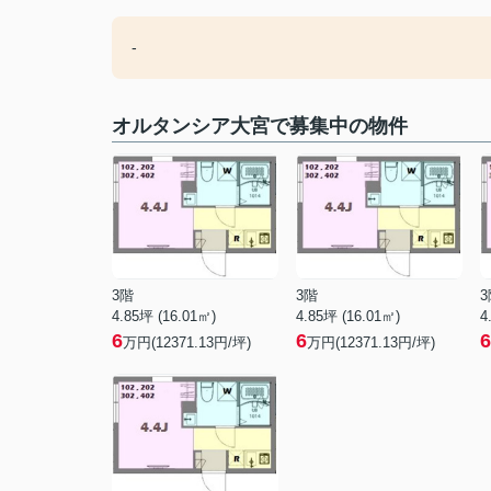
-
オルタンシア大宮で募集中の物件
3階
3階
3
4.85坪 (16.01㎡)
4.85坪 (16.01㎡)
4
6
6
6
万円(12371.13円/坪)
万円(12371.13円/坪)