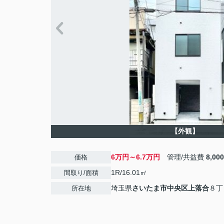
【外観】
6万円～6.7万円
管理/共益費
8,00
価格
1R/16.01㎡
間取り/面積
埼玉県
さいたま市中央区
上落合
８丁
所在地