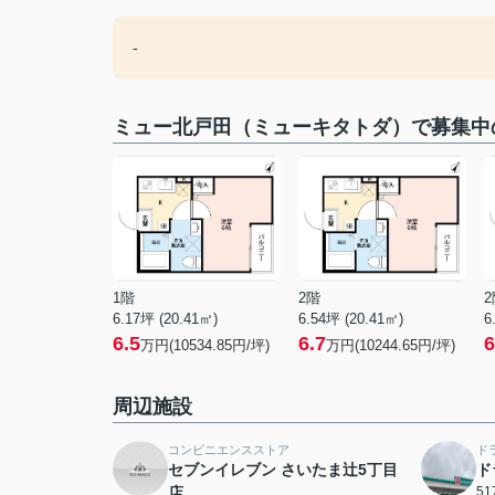
-
ミュー北戸田（ミューキタトダ）で募集中
1階
2階
2
6.17坪 (20.41㎡)
6.54坪 (20.41㎡)
6
6.5
6.7
6
万円(10534.85円/坪)
万円(10244.65円/坪)
周辺施設
コンビニエンスストア
ド
セブンイレブン さいたま辻5丁目
ド
店
5