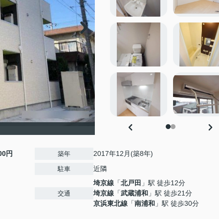
000円
2017年12月(築8年)
築年
近隣
駐車
埼京線
「
北戸田
」駅 徒歩12分
埼京線
「
武蔵浦和
」駅 徒歩21分
交通
京浜東北線
「
南浦和
」駅 徒歩30分