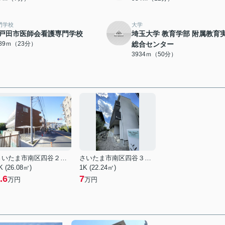
門学校
大学
戸田市医師会看護専門学校
埼玉大学 教育学部 附属教育
789ｍ（23分）
総合センター
3934ｍ（50分）
さいたま市南区四谷２丁目
さいたま市南区四谷３丁目
K (26.08㎡)
1K (22.24㎡)
.6
7
万円
万円