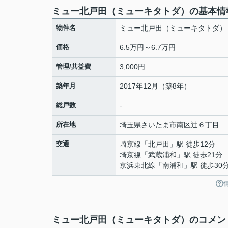
ミュー北戸田（ミューキタトダ）の基本情
物件名
ミュー北戸田（ミューキタトダ）
価格
6.5万円～6.7万円
管理/共益費
3,000円
築年月
2017年12月（築8年）
総戸数
-
所在地
埼玉県
さいたま市南区
辻
６丁目
交通
埼京線
「
北戸田
」駅 徒歩12分
埼京線
「
武蔵浦和
」駅 徒歩21分
京浜東北線
「
南浦和
」駅 徒歩30
ミュー北戸田（ミューキタトダ）のコメント