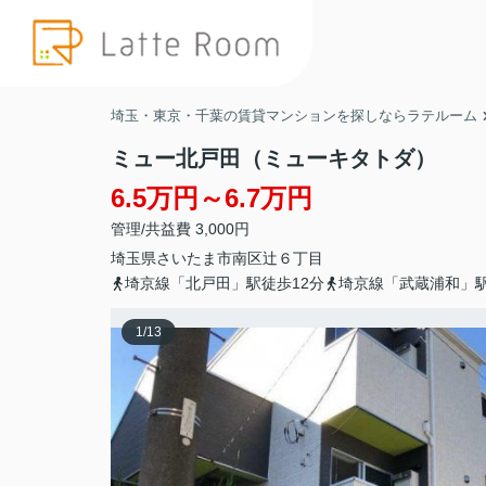
埼玉・東京・千葉の賃貸マンションを探しならラテルーム
ミュー北戸田（ミューキタトダ）
6.5万円～6.7万円
管理/共益費 3,000円
埼玉県
さいたま市南区
辻
６丁目
埼京線「北戸田」駅徒歩12分
埼京線「武蔵浦和」駅
1
/
13