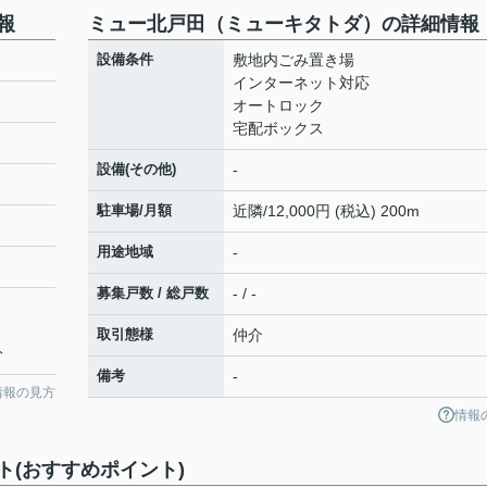
報
ミュー北戸田（ミューキタトダ）の詳細情報
設備条件
敷地内ごみ置き場
インターネット対応
オートロック
宅配ボックス
設備(その他)
-
駐車場/月額
近隣/12,000円 (税込) 200m
用途地域
-
募集戸数 / 総戸数
- / -
取引態様
仲介
分
備考
-
情報の見方
情報
(おすすめポイント)