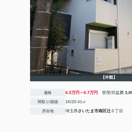
【外観】
6.5万円～6.7万円
管理/共益費
3,
価格
1K/20.41㎡
間取り/面積
埼玉県
さいたま市南区
辻
６丁目
所在地