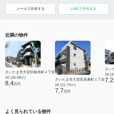
メールで共有する
LINEで共有する
近隣の物件
さい
さいたま市大宮区桜木町４丁目
1K (
1K (26.08㎡)
7.2
さいたま市大宮区高鼻町１丁目
8.4
万円
1K (21.73㎡)
7.7
万円
よく見られている物件