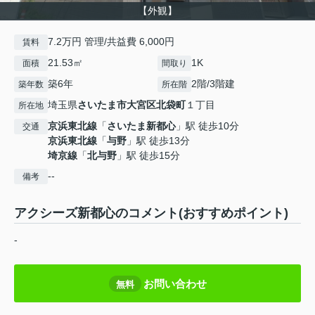
【外観】
7.2万円 管理/共益費 6,000円
賃料
21.53㎡
1K
面積
間取り
築6年
2階/3階建
築年数
所在階
埼玉県
さいたま市大宮区
北袋町
１丁目
所在地
京浜東北線
「
さいたま新都心
」駅 徒歩10分
交通
京浜東北線
「
与野
」駅 徒歩13分
埼京線
「
北与野
」駅 徒歩15分
--
備考
アクシーズ新都心のコメント(おすすめポイント)
-
お問い合わせ
無料