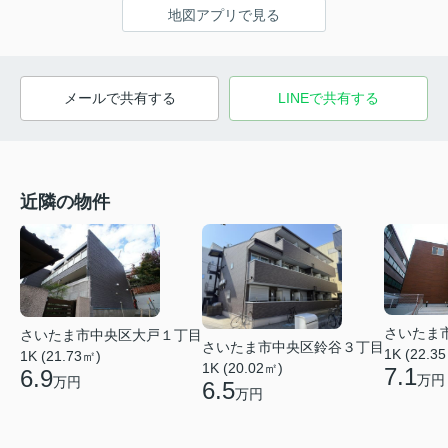
地図アプリで見る
メールで共有する
LINEで共有する
近隣の物件
さいたま
さいたま市中央区大戸１丁目
さいたま市中央区鈴谷３丁目
1K (22.3
1K (21.73㎡)
1K (20.02㎡)
7.1
6.9
万円
万円
6.5
万円