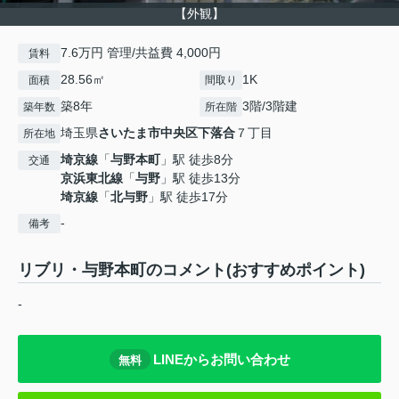
【外観】
7.6万円 管理/共益費 4,000円
賃料
28.56㎡
1K
面積
間取り
築8年
3階/3階建
築年数
所在階
埼玉県
さいたま市中央区
下落合
７丁目
所在地
埼京線
「
与野本町
」駅 徒歩8分
交通
京浜東北線
「
与野
」駅 徒歩13分
埼京線
「
北与野
」駅 徒歩17分
-
備考
リブリ・与野本町のコメント(おすすめポイント)
-
LINEからお問い合わせ
無料