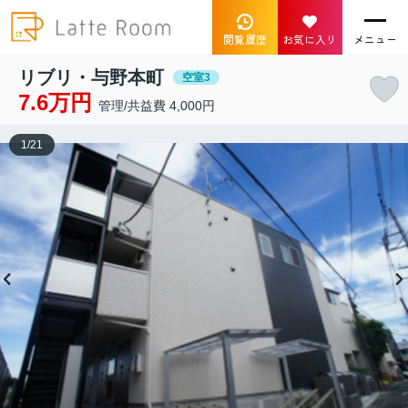
閲覧履歴
お気に入り
メニュー
リブリ・与野本町
空室3
7.6万円
管理/共益費 4,000円
1
/
21