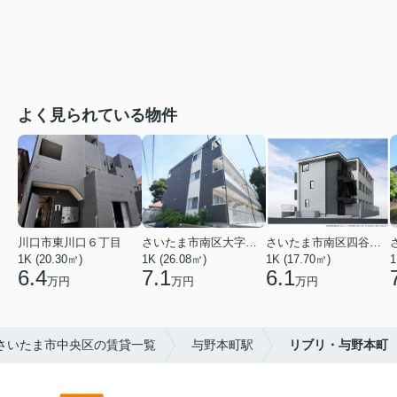
よく見られている物件
川口市東川口６丁目
さいたま市南区大字太田窪
さいたま市南区四谷２丁目
1K (20.30㎡)
1K (26.08㎡)
1K (17.70㎡)
1
6.4
7.1
6.1
万円
万円
万円
さいたま市中央区の賃貸一覧
与野本町駅
リブリ・与野本町