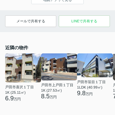
メールで共有する
LINEで共有する
近隣の物件
戸田市笹目１丁目
戸田市上戸田１丁目
戸田市喜沢１丁目
1LDK (40.99㎡)
1K (27.53㎡)
1
9.8
1K (25.11㎡)
万円
8.5
6.9
万円
万円