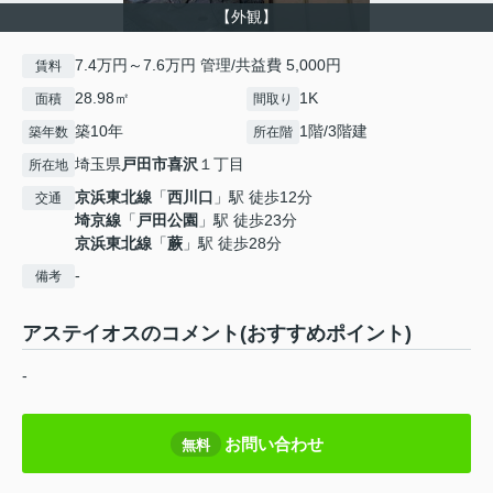
【外観】
7.4万円～7.6万円 管理/共益費 5,000円
賃料
28.98㎡
1K
面積
間取り
築10年
1階/3階建
築年数
所在階
埼玉県
戸田市
喜沢
１丁目
所在地
京浜東北線
「
西川口
」駅 徒歩12分
交通
埼京線
「
戸田公園
」駅 徒歩23分
京浜東北線
「
蕨
」駅 徒歩28分
-
備考
アステイオスのコメント(おすすめポイント)
-
お問い合わせ
無料