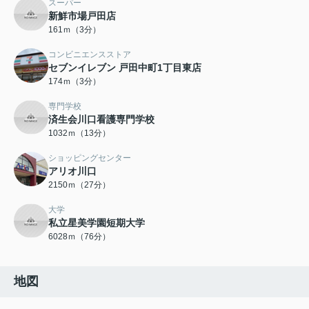
スーパー
新鮮市場戸田店
161ｍ（3分）
コンビニエンスストア
セブンイレブン 戸田中町1丁目東店
174ｍ（3分）
専門学校
済生会川口看護専門学校
1032ｍ（13分）
ショッピングセンター
アリオ川口
2150ｍ（27分）
大学
私立星美学園短期大学
6028ｍ（76分）
地図