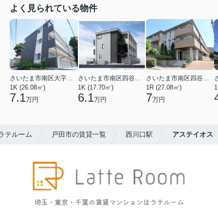
よく見られている物件
さいたま市南区大字太田窪
さいたま市南区四谷２丁目
さいたま市南区四谷２丁目
1K (26.08㎡)
1K (17.70㎡)
1R (27.08㎡)
1
7.1
6.1
7
万円
万円
万円
ラテルーム
戸田市の賃貸一覧
西川口駅
アステイオス
埼玉・東京・千葉の賃貸マンションはラテルーム