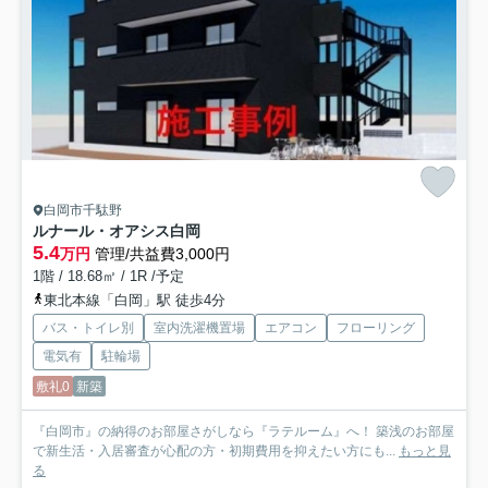
白岡市千駄野
ルナール・オアシス白岡
5.4
万円
管理/共益費3,000円
1階 / 18.68㎡ / 1R /予定
東北本線「白岡」駅 徒歩4分
バス・トイレ別
室内洗濯機置場
エアコン
フローリング
電気有
駐輪場
敷礼0
新築
『白岡市』の納得のお部屋さがしなら『ラテルーム』へ！ 築浅のお部屋
で新生活・入居審査が心配の方・初期費用を抑えたい方にも...
もっと見
る