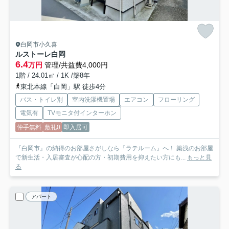
白岡市小久喜
ルストーレ白岡
6.4
万円
管理/共益費4,000円
1階 / 24.01㎡ / 1K /築8年
東北本線「白岡」駅 徒歩4分
バス・トイレ別
室内洗濯機置場
エアコン
フローリング
電気有
TVモニタ付インターホン
仲手無料
敷礼0
即入居可
『白岡市』の納得のお部屋さがしなら『ラテルーム』へ！ 築浅のお部屋
で新生活・入居審査が心配の方・初期費用を抑えたい方にも...
もっと見
る
アパート