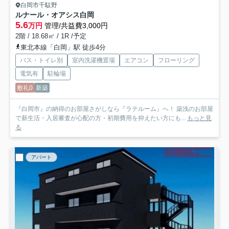
白岡市千駄野
ルナール・オアシス白岡
5.6
万円
管理/共益費3,000円
2階 / 18.68㎡ / 1R /予定
東北本線「白岡」駅 徒歩4分
バス・トイレ別
室内洗濯機置場
エアコン
フローリング
電気有
駐輪場
敷礼0
新築
『白岡市』の納得のお部屋さがしなら『ラテルーム』へ！ 築浅のお部屋
で新生活・入居審査が心配の方・初期費用を抑えたい方にも...
もっと見
る
アパート