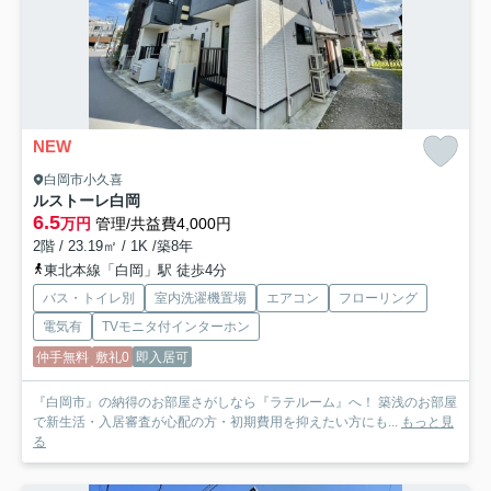
NEW
白岡市小久喜
ルストーレ白岡
6.5
万円
管理/共益費4,000円
2階 / 23.19㎡ / 1K /築8年
東北本線「白岡」駅 徒歩4分
バス・トイレ別
室内洗濯機置場
エアコン
フローリング
電気有
TVモニタ付インターホン
仲手無料
敷礼0
即入居可
『白岡市』の納得のお部屋さがしなら『ラテルーム』へ！ 築浅のお部屋
で新生活・入居審査が心配の方・初期費用を抑えたい方にも...
もっと見
る