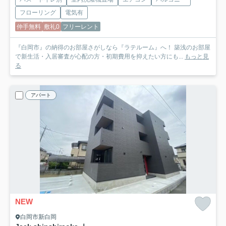
フローリング
電気有
仲手無料
敷礼0
フリーレント
『白岡市』の納得のお部屋さがしなら『ラテルーム』へ！ 築浅のお部屋
で新生活・入居審査が心配の方・初期費用を抑えたい方にも...
もっと見
る
アパート
NEW
白岡市新白岡