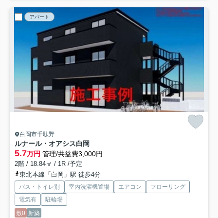
アパート
白岡市千駄野
ルナール・オアシス白岡
5.7
万円
管理/共益費3,000円
2階 / 18.84㎡ / 1R /予定
東北本線「白岡」駅 徒歩4分
バス・トイレ別
室内洗濯機置場
エアコン
フローリング
電気有
駐輪場
敷0
新築