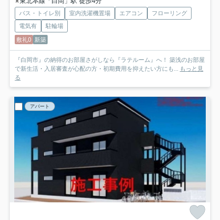
東北本線「白岡」駅 徒歩4分
バス・トイレ別
室内洗濯機置場
エアコン
フローリング
電気有
駐輪場
敷礼0
新築
『白岡市』の納得のお部屋さがしなら『ラテルーム』へ！ 築浅のお部屋
で新生活・入居審査が心配の方・初期費用を抑えたい方にも...
もっと見
る
アパート