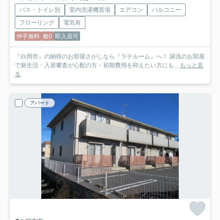
バス・トイレ別
室内洗濯機置場
エアコン
バルコニー
フローリング
電気有
仲手無料
敷0
即入居可
『白岡市』の納得のお部屋さがしなら『ラテルーム』へ！ 築浅のお部屋
で新生活・入居審査が心配の方・初期費用を抑えたい方にも...
もっと見
る
アパート