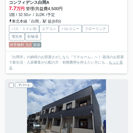
コンフィデンス白岡A
7.7
万円
管理/共益費4,500円
1階 / 32.50㎡ / 1LDK /予定
東北本線「白岡」駅 徒歩8分
バス・トイレ別
エアコン
バルコニー
フローリング
電気有
駐輪場
仲手無料
礼0
新築
『白岡市』の納得のお部屋さがしなら『ラテルーム』へ！ 築浅のお部屋
で新生活・入居審査が心配の方・初期費用を抑えたい方にも...
もっと見
る
アパート