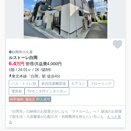
白岡市小久喜
ルストーレ白岡
6.4
万円
管理/共益費4,000円
1階 / 24.01㎡ / 1K /築8年
東北本線「白岡」駅 徒歩4分
バス・トイレ別
室内洗濯機置場
エアコン
フローリング
電気有
TVモニタ付インターホン
仲手無料
敷礼0
即入居可
『白岡市』の納得のお部屋さがしなら『ラテルーム』へ！ 築浅のお部屋
で新生活・入居審査が心配の方・初期費用を抑えたい方にも...
もっと見
る