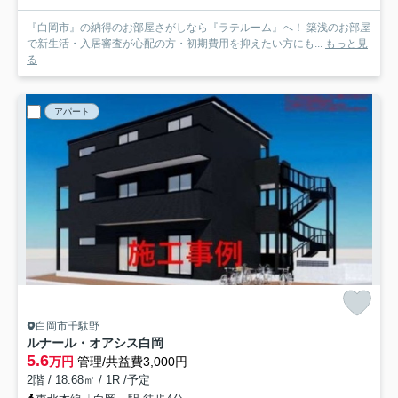
『白岡市』の納得のお部屋さがしなら『ラテルーム』へ！ 築浅のお部屋
で新生活・入居審査が心配の方・初期費用を抑えたい方にも...
もっと見
る
アパート
白岡市千駄野
ルナール・オアシス白岡
5.6
万円
管理/共益費3,000円
2階 / 18.68㎡ / 1R /予定