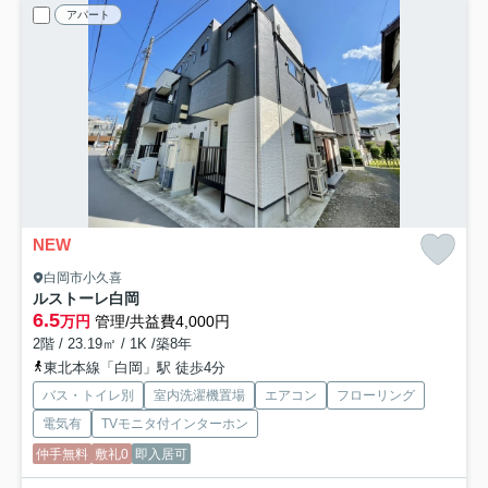
アパート
NEW
白岡市小久喜
ルストーレ白岡
6.5
万円
管理/共益費4,000円
2階 / 23.19㎡ / 1K /築8年
東北本線「白岡」駅 徒歩4分
バス・トイレ別
室内洗濯機置場
エアコン
フローリング
電気有
TVモニタ付インターホン
仲手無料
敷礼0
即入居可