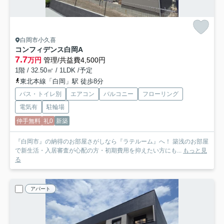
白岡市小久喜
コンフィデンス白岡A
7.7
万円
管理/共益費4,500円
1階 / 32.50㎡ / 1LDK /予定
東北本線「白岡」駅 徒歩8分
バス・トイレ別
エアコン
バルコニー
フローリング
電気有
駐輪場
仲手無料
礼0
新築
『白岡市』の納得のお部屋さがしなら『ラテルーム』へ！ 築浅のお部屋
で新生活・入居審査が心配の方・初期費用を抑えたい方にも...
もっと見
る
アパート