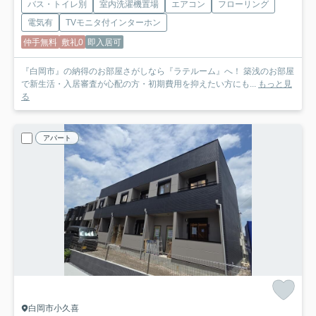
バス・トイレ別
室内洗濯機置場
エアコン
フローリング
電気有
TVモニタ付インターホン
仲手無料
敷礼0
即入居可
『白岡市』の納得のお部屋さがしなら『ラテルーム』へ！ 築浅のお部屋
で新生活・入居審査が心配の方・初期費用を抑えたい方にも...
もっと見
る
アパート
白岡市小久喜