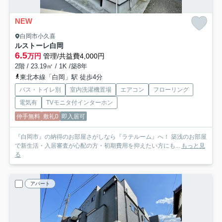
NEW
白岡市小久喜
ルストーレ白岡
6.5
万円
管理/共益費4,000円
2階 / 23.19㎡ / 1K /築8年
東北本線「白岡」駅 徒歩4分
バス・トイレ別
室内洗濯機置場
エアコン
フローリング
電気有
TVモニタ付インターホン
仲手無料
敷礼0
即入居可
『白岡市』の納得のお部屋さがしなら『ラテルーム』へ！ 築浅のお部屋
で新生活・入居審査が心配の方・初期費用を抑えたい方にも...
もっと見
る
アパート