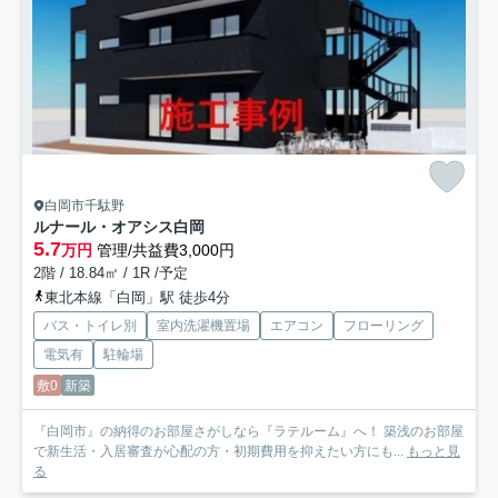
白岡市千駄野
ルナール・オアシス白岡
5.7
万円
管理/共益費3,000円
2階 / 18.84㎡ / 1R /予定
東北本線「白岡」駅 徒歩4分
バス・トイレ別
室内洗濯機置場
エアコン
フローリング
電気有
駐輪場
敷0
新築
『白岡市』の納得のお部屋さがしなら『ラテルーム』へ！ 築浅のお部屋
で新生活・入居審査が心配の方・初期費用を抑えたい方にも...
もっと見
る