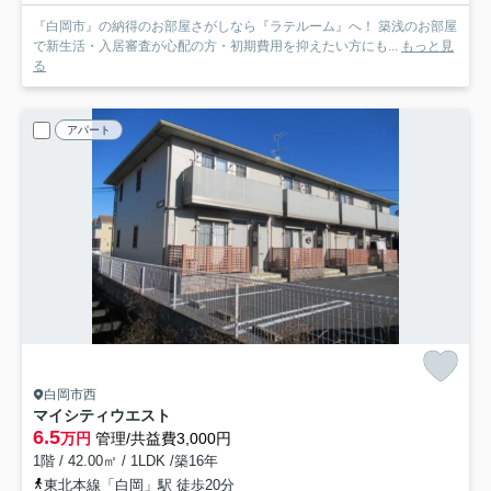
『白岡市』の納得のお部屋さがしなら『ラテルーム』へ！ 築浅のお部屋
で新生活・入居審査が心配の方・初期費用を抑えたい方にも...
もっと見
る
アパート
白岡市西
マイシティウエスト
6.5
万円
管理/共益費3,000円
1階 / 42.00㎡ / 1LDK /築16年
東北本線「白岡」駅 徒歩20分