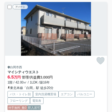
アパート
白岡市西
マイシティウエスト
6.5
万円
管理/共益費3,000円
1階 / 42.00㎡ / 1LDK /築16年
東北本線「白岡」駅 徒歩20分
バス・トイレ別
室内洗濯機置場
エアコン
バルコニー
フローリング
電気有
仲手無料
敷0
即入居可