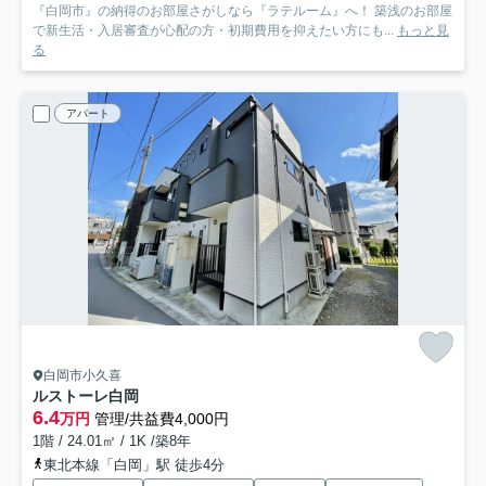
『白岡市』の納得のお部屋さがしなら『ラテルーム』へ！ 築浅のお部屋
で新生活・入居審査が心配の方・初期費用を抑えたい方にも...
もっと見
る
アパート
白岡市小久喜
ルストーレ白岡
6.4
万円
管理/共益費4,000円
1階 / 24.01㎡ / 1K /築8年
東北本線「白岡」駅 徒歩4分