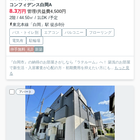
コンフィデンス白岡A
8.3
万円
管理/共益費4,500円
2階 / 44.50㎡ / 1LDK /予定
東北本線「白岡」駅 徒歩8分
バス・トイレ別
エアコン
バルコニー
フローリング
電気有
駐輪場
仲手無料
礼0
新築
『白岡市』の納得のお部屋さがしなら『ラテルーム』へ！ 築浅のお部屋
で新生活・入居審査が心配の方・初期費用を抑えたい方にも...
もっと見
る
アパート