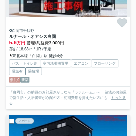
白岡市千駄野
ルナール・オアシス白岡
5.6
万円
管理/共益費3,000円
2階 / 18.68㎡ / 1R /予定
東北本線「白岡」駅 徒歩4分
バス・トイレ別
室内洗濯機置場
エアコン
フローリング
電気有
駐輪場
敷礼0
新築
『白岡市』の納得のお部屋さがしなら『ラテルーム』へ！ 築浅のお部屋
で新生活・入居審査が心配の方・初期費用を抑えたい方にも...
もっと見
る
アパート