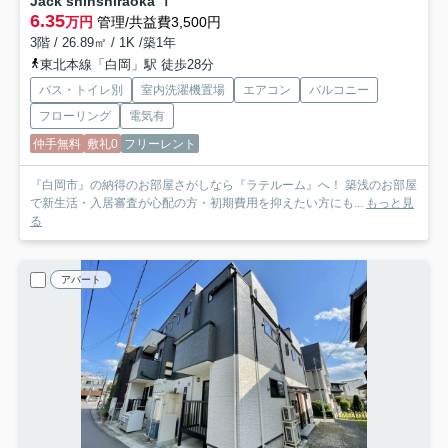
Jack shinshiraoka Ⅰ
6.35
万円
管理/共益費3,500円
3階 / 26.89㎡ / 1K /築1年
東北本線「白岡」駅 徒歩28分
バス・トイレ別
室内洗濯機置場
エアコン
バルコニー
フローリング
電気有
仲手無料
敷礼0
フリーレント
『白岡市』の納得のお部屋さがしなら『ラテルーム』へ！ 築浅のお部屋
で新生活・入居審査が心配の方・初期費用を抑えたい方にも...
もっと見
る
アパート