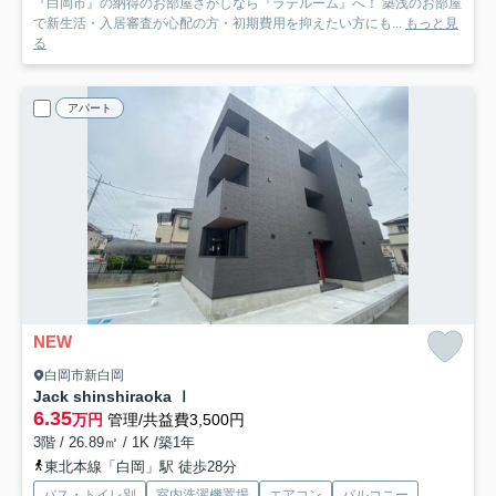
『白岡市』の納得のお部屋さがしなら『ラテルーム』へ！ 築浅のお部屋
で新生活・入居審査が心配の方・初期費用を抑えたい方にも...
もっと見
る
アパート
NEW
白岡市新白岡
Jack shinshiraoka Ⅰ
6.35
万円
管理/共益費3,500円
3階 / 26.89㎡ / 1K /築1年
東北本線「白岡」駅 徒歩28分
バス・トイレ別
室内洗濯機置場
エアコン
バルコニー