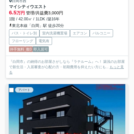
白岡市西
マイシティウエスト
6.5
万円
管理/共益費3,000円
1階 / 42.00㎡ / 1LDK /築16年
東北本線「白岡」駅 徒歩20分
バス・トイレ別
室内洗濯機置場
エアコン
バルコニー
フローリング
電気有
仲手無料
敷0
即入居可
『白岡市』の納得のお部屋さがしなら『ラテルーム』へ！ 築浅のお部屋
で新生活・入居審査が心配の方・初期費用を抑えたい方にも...
もっと見
る
アパート