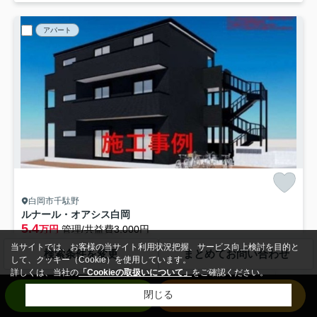
アパート
白岡市千駄野
ルナール・オアシス白岡
5.4
万円
管理/共益費3,000円
1階 / 18.68㎡ / 1R /予定
当サイトでは、お客様の当サイト利用状況把握、サービス向上検討を目的と
検索条件を変更
まとめてお問い合わせ
東北本線「白岡」駅 徒歩4分
して、クッキー（Cookie）を使用しています。
詳しくは、当社の
「Cookieの取扱いについて」
をご確認ください。
バス・トイレ別
室内洗濯機置場
エアコン
フローリング
お問い合わせ
来店予約
閉じる
電気有
駐輪場
敷礼0
新築