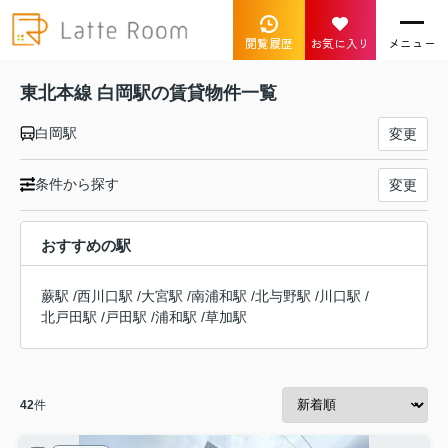
閲覧履歴
お気に入り
メニュー
東北本線 白岡駅の賃貸物件一覧
白岡駅
変更
条件から探す
変更
おすすめの駅
蕨駅
/
西川口駅
/
大宮駅
/
南浦和駅
/
北与野駅
/
川口駅
/
北戸田駅
/
戸田駅
/
浦和駅
/
草加駅
42
件