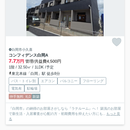
白岡市小久喜
コンフィデンス白岡A
7.7
万円
管理/共益費4,500円
1階 / 32.50㎡ / 1LDK /予定
東北本線「白岡」駅 徒歩8分
バス・トイレ別
エアコン
バルコニー
フローリング
電気有
駐輪場
仲手無料
礼0
新築
『白岡市』の納得のお部屋さがしなら『ラテルーム』へ！ 築浅のお部屋
で新生活・入居審査が心配の方・初期費用を抑えたい方にも...
もっと見
る