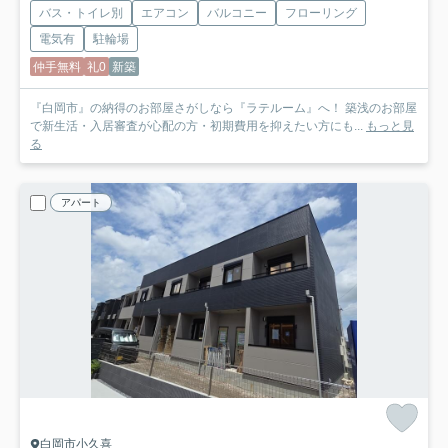
バス・トイレ別
エアコン
バルコニー
フローリング
電気有
駐輪場
仲手無料
礼0
新築
『白岡市』の納得のお部屋さがしなら『ラテルーム』へ！ 築浅のお部屋
で新生活・入居審査が心配の方・初期費用を抑えたい方にも...
もっと見
る
アパート
白岡市小久喜