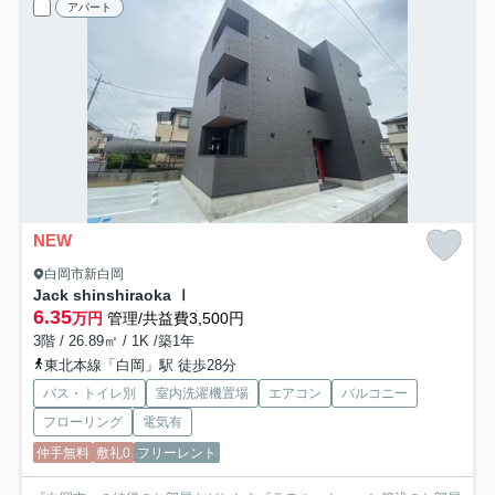
アパート
NEW
白岡市新白岡
Jack shinshiraoka Ⅰ
6.35
万円
管理/共益費3,500円
3階 / 26.89㎡ / 1K /築1年
東北本線「白岡」駅 徒歩28分
バス・トイレ別
室内洗濯機置場
エアコン
バルコニー
フローリング
電気有
仲手無料
敷礼0
フリーレント