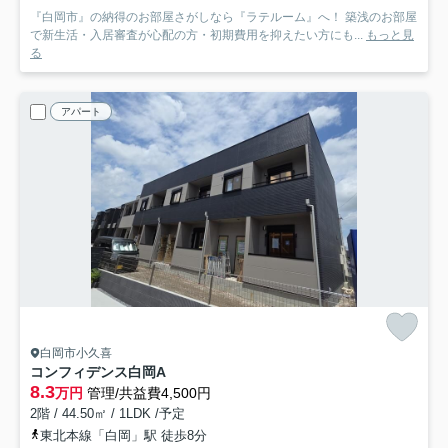
『白岡市』の納得のお部屋さがしなら『ラテルーム』へ！ 築浅のお部屋
で新生活・入居審査が心配の方・初期費用を抑えたい方にも...
もっと見
る
アパート
白岡市小久喜
コンフィデンス白岡A
8.3
万円
管理/共益費4,500円
2階 / 44.50㎡ / 1LDK /予定
東北本線「白岡」駅 徒歩8分