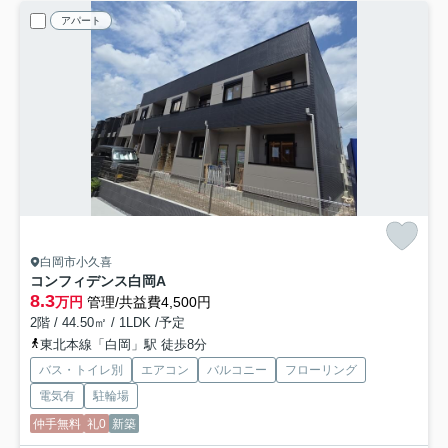
アパート
白岡市小久喜
コンフィデンス白岡A
8.3
万円
管理/共益費4,500円
2階 / 44.50㎡ / 1LDK /予定
東北本線「白岡」駅 徒歩8分
バス・トイレ別
エアコン
バルコニー
フローリング
電気有
駐輪場
仲手無料
礼0
新築