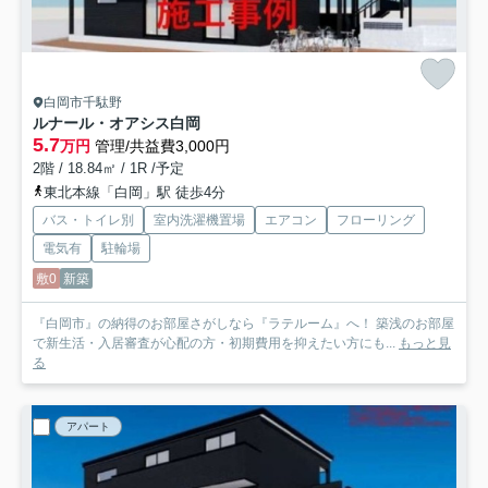
白岡市千駄野
ルナール・オアシス白岡
5.7
万円
管理/共益費3,000円
2階 / 18.84㎡ / 1R /予定
東北本線「白岡」駅 徒歩4分
バス・トイレ別
室内洗濯機置場
エアコン
フローリング
電気有
駐輪場
敷0
新築
『白岡市』の納得のお部屋さがしなら『ラテルーム』へ！ 築浅のお部屋
で新生活・入居審査が心配の方・初期費用を抑えたい方にも...
もっと見
る
アパート