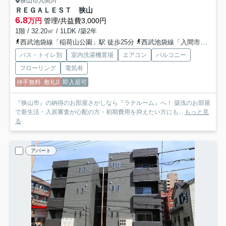
狭山市入間川
ＲＥＧＡＬＥＳＴ 狭山
6.8
万円
管理/共益費3,000円
1階 / 32.20㎡ / 1LDK /築2年
西武池袋線「稲荷山公園」駅 徒歩25分
西武池袋線「入間市」駅 バス21分 西武バス「社会福祉会館（狭山市）」 停歩2分
バス・トイレ別
室内洗濯機置場
エアコン
バルコニー
フローリング
電気有
仲手無料
敷礼0
即入居可
『狭山市』の納得のお部屋さがしなら『ラテルーム』へ！ 築浅のお部屋
で新生活・入居審査が心配の方・初期費用を抑えたい方にも...
もっと見
る
アパート