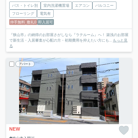
バス・トイレ別
室内洗濯機置場
エアコン
バルコニー
フローリング
電気有
仲手無料
敷礼0
即入居可
『狭山市』の納得のお部屋さがしなら『ラテルーム』へ！ 築浅のお部屋
で新生活・入居審査が心配の方・初期費用を抑えたい方にも...
もっと見
る
アパート
NEW