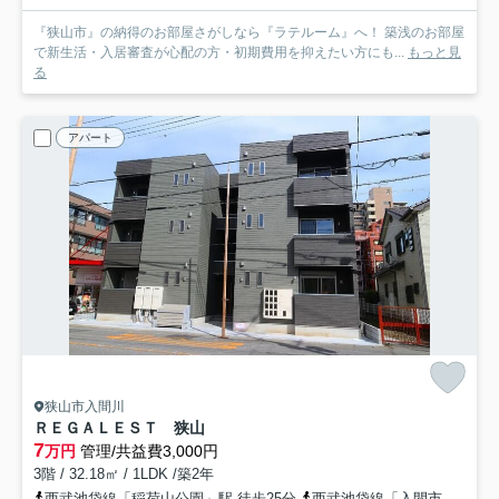
『狭山市』の納得のお部屋さがしなら『ラテルーム』へ！ 築浅のお部屋
で新生活・入居審査が心配の方・初期費用を抑えたい方にも...
もっと見
る
アパート
狭山市入間川
ＲＥＧＡＬＥＳＴ 狭山
7
万円
管理/共益費3,000円
3階 / 32.18㎡ / 1LDK /築2年
西武池袋線「稲荷山公園」駅 徒歩25分
西武池袋線「入間市」駅 バス21分 西武バス「社会福祉会館（狭山市）」 停歩2分