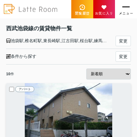
閲覧履歴
お気に入り
メニュー
西武池袋線の賃貸物件一覧
池袋駅,椎名町駅,東長崎駅,江古田駅,桜台駅,練馬駅,豊島園駅,中村橋駅,富士見台駅,練馬高野台駅,石神井公園駅,大泉学園駅,保谷駅,ひばりヶ丘駅,東久留米駅,清瀬駅,秋津駅,所沢駅,西所沢駅,小手指駅,狭山ヶ丘駅,武蔵藤沢駅,稲荷山公園駅,入間市駅,仏子駅,元加治駅,飯能駅
変更
条件から探す
変更
10
件
アパート