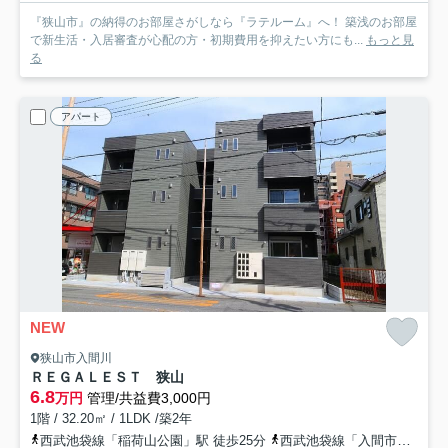
『狭山市』の納得のお部屋さがしなら『ラテルーム』へ！ 築浅のお部屋
で新生活・入居審査が心配の方・初期費用を抑えたい方にも...
もっと見
る
アパート
NEW
狭山市入間川
ＲＥＧＡＬＥＳＴ 狭山
6.8
万円
管理/共益費3,000円
1階 / 32.20㎡ / 1LDK /築2年
西武池袋線「稲荷山公園」駅 徒歩25分
西武池袋線「入間市」駅 バス21分 西武バス「社会福祉会館（狭山市）」 停歩2分