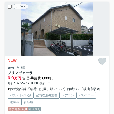
アパート
NEW
狭山市祇園
プリマヴェーラ
6.9
万円
管理/共益費3,000円
1階 / 39.95㎡ / 1LDK /築13年
西武池袋線「稲荷山公園」駅 バス7分 西武バス「狭山市駅西口」 停歩10分
バス・トイレ別
室内洗濯機置場
エアコン
バルコニー
電気有
駐輪場
仲手無料
礼0
即入居可