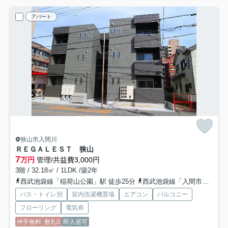
アパート
狭山市入間川
ＲＥＧＡＬＥＳＴ 狭山
7
万円
管理/共益費3,000円
3階 / 32.18㎡ / 1LDK /築2年
西武池袋線「稲荷山公園」駅 徒歩25分
西武池袋線「入間市」駅 バス21分 西武バス「社会福祉会館（狭山市）」 停歩2分
バス・トイレ別
室内洗濯機置場
エアコン
バルコニー
フローリング
電気有
仲手無料
敷礼0
即入居可