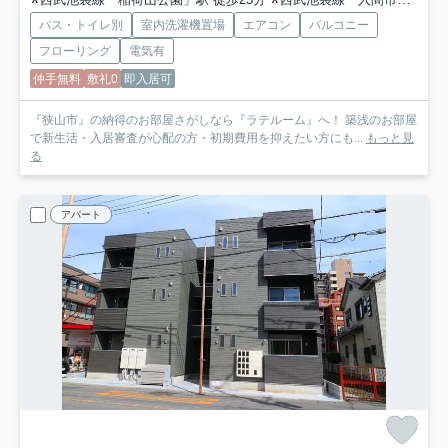
バス・トイレ別
室内洗濯機置場
エアコン
バルコニー
フローリング
電気有
仲手無料
敷礼0
即入居可
『狭山市』の納得のお部屋さがしなら『ラテルーム』へ！ 築浅のお部屋
で新生活・入居審査が心配の方・初期費用を抑えたい方にも...
もっと見
る
アパート