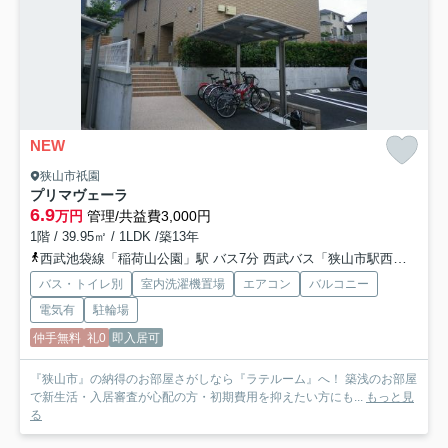
NEW
狭山市祇園
プリマヴェーラ
6.9
万円
管理/共益費3,000円
1階 / 39.95㎡ / 1LDK /築13年
西武池袋線「稲荷山公園」駅 バス7分 西武バス「狭山市駅西口」 停歩10分
バス・トイレ別
室内洗濯機置場
エアコン
バルコニー
電気有
駐輪場
仲手無料
礼0
即入居可
『狭山市』の納得のお部屋さがしなら『ラテルーム』へ！ 築浅のお部屋
で新生活・入居審査が心配の方・初期費用を抑えたい方にも...
もっと見
る