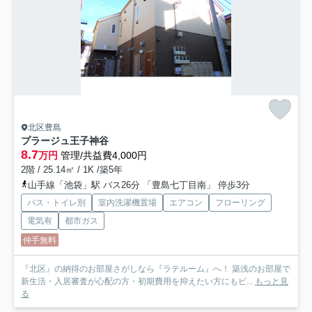
北区豊島
プラージュ王子神谷
8.7
万円
管理/共益費4,000円
2階 / 25.14㎡ / 1K /築5年
山手線「池袋」駅 バス26分 「豊島七丁目南」 停歩3分
バス・トイレ別
室内洗濯機置場
エアコン
フローリング
電気有
都市ガス
仲手無料
『北区』の納得のお部屋さがしなら『ラテルーム』へ！ 築浅のお部屋で
新生活・入居審査が心配の方・初期費用を抑えたい方にもピ...
もっと見
る