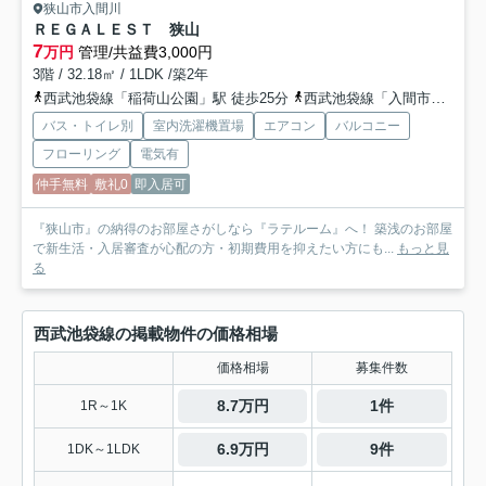
狭山市入間川
ＲＥＧＡＬＥＳＴ 狭山
7
万円
管理/共益費3,000円
3階 / 32.18㎡ / 1LDK /築2年
西武池袋線「稲荷山公園」駅 徒歩25分
西武池袋線「入間市」駅 バス21分 西武バス「社会福祉会館（狭山市）」 停歩2分
バス・トイレ別
室内洗濯機置場
エアコン
バルコニー
フローリング
電気有
仲手無料
敷礼0
即入居可
『狭山市』の納得のお部屋さがしなら『ラテルーム』へ！ 築浅のお部屋
で新生活・入居審査が心配の方・初期費用を抑えたい方にも...
もっと見
る
西武池袋線の掲載物件の価格相場
価格相場
募集件数
8.7万円
1件
1R～1K
6.9万円
9件
1DK～1LDK