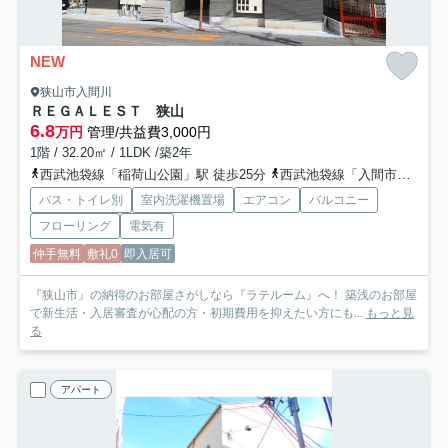
NEW
狭山市入間川
ＲＥＧＡＬＥＳＴ 狭山
6.8
万円
管理/共益費3,000円
1階 / 32.20㎡ / 1LDK /築2年
西武池袋線「稲荷山公園」駅 徒歩25分
西武池袋線「入間市」駅 バス21分 西武バス「社会福祉会館（狭山市）」 停歩2分
バス・トイレ別
室内洗濯機置場
エアコン
バルコニー
フローリング
電気有
仲手無料
敷礼0
即入居可
『狭山市』の納得のお部屋さがしなら『ラテルーム』へ！ 築浅のお部屋
で新生活・入居審査が心配の方・初期費用を抑えたい方にも...
もっと見
る
アパート