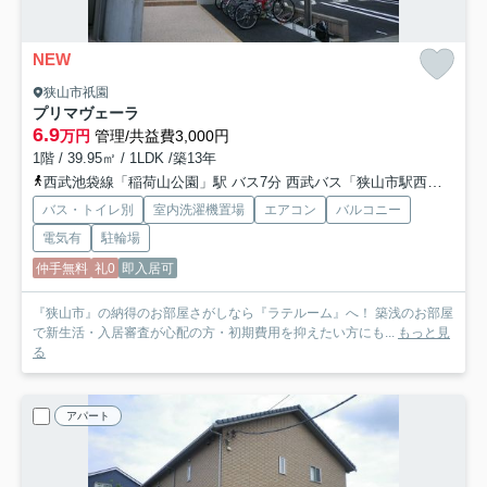
NEW
狭山市祇園
プリマヴェーラ
6.9
万円
管理/共益費3,000円
1階 / 39.95㎡ / 1LDK /築13年
西武池袋線「稲荷山公園」駅 バス7分 西武バス「狭山市駅西口」 停歩10分
バス・トイレ別
室内洗濯機置場
エアコン
バルコニー
電気有
駐輪場
仲手無料
礼0
即入居可
『狭山市』の納得のお部屋さがしなら『ラテルーム』へ！ 築浅のお部屋
で新生活・入居審査が心配の方・初期費用を抑えたい方にも...
もっと見
る
アパート