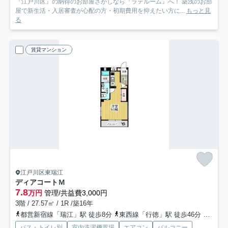
『江戸川区』の納得のお部屋さがしなら『ラテルーム』へ！ 築浅のお部
屋で新生活・入居審査が心配の方・初期費用を抑えたい方に...
もっと見
る
賃貸マンション
江戸川区東瑞江
ディアコートＭ
7.8
万円
管理/共益費3,000円
3階 / 27.57㎡ / 1R /築16年
都営新宿線「瑞江」駅 徒歩8分
東西線「行徳」駅 徒歩46分
東西線
バス・トイレ別
室内洗濯機置場
エアコン
バルコニー