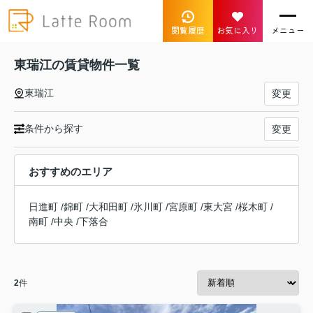
閲覧履歴
お気に入り
メニュー
東瑞江の賃貸物件一覧
東瑞江
変更
条件から探す
変更
おすすめのエリア
日進町
/
錦町
/
大和田町
/
氷川町
/
宮原町
/
東大宮
/
桜木町
/
南町
/
中央
/
下落合
2
件