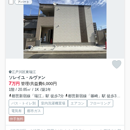
アパート
江戸川区東瑞江
ソレイユ・ルヴァン
7
万円
管理/共益費6,000円
1階 / 20.85㎡ / 1K /築1年
都営新宿線「瑞江」駅 徒歩7分
都営新宿線「篠崎」駅 徒歩30分
総
バス・トイレ別
室内洗濯機置場
エアコン
フローリング
電気有
都市ガス
仲手無料