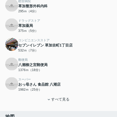
総合病院
草加整形外科内科
295ｍ（4分）
ドラッグストア
草加薬局
375ｍ（5分）
コンビニエンスストア
セブンイレブン 草加吉町1丁目店
532ｍ（7分）
郵便局
八潮柳之宮郵便局
1376ｍ（18分）
スーパー
おっ母さん 食品館 八潮店
1982ｍ（25分）
すべて見る
地図