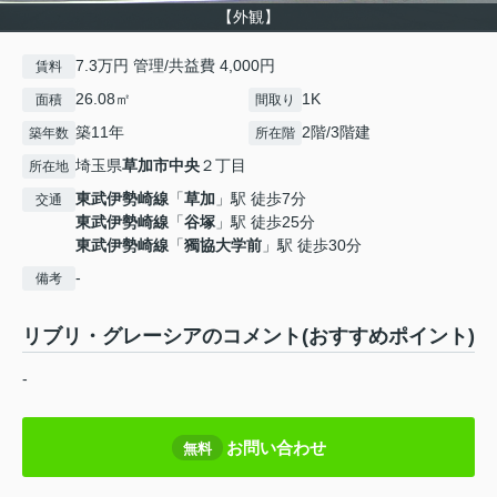
【外観】
7.3万円 管理/共益費 4,000円
賃料
26.08㎡
1K
面積
間取り
築11年
2階/3階建
築年数
所在階
埼玉県
草加市
中央
２丁目
所在地
東武伊勢崎線
「
草加
」駅 徒歩7分
交通
東武伊勢崎線
「
谷塚
」駅 徒歩25分
東武伊勢崎線
「
獨協大学前
」駅 徒歩30分
-
備考
リブリ・グレーシアのコメント(おすすめポイント)
-
お問い合わせ
無料