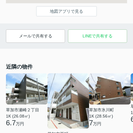
地図アプリで見る
メールで共有する
LINEで共有する
近隣の物件
草加市瀬崎２丁目
草加市氷川町
1
1K (26.08㎡)
1K (28.56㎡)
6.7
7
万円
万円