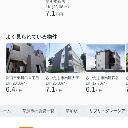
草加市西町
1K (26.08㎡)
7.1
万円
よく見られている物件
川口市東川口６丁目
さいたま市南区大字太田窪
さいたま市南区四谷２丁目
1K (20.30㎡)
1K (26.08㎡)
1K (17.70㎡)
1
6.4
7.1
6.1
万円
万円
万円
ルーム
草加市の賃貸一覧
草加駅
リブリ・グレーシア