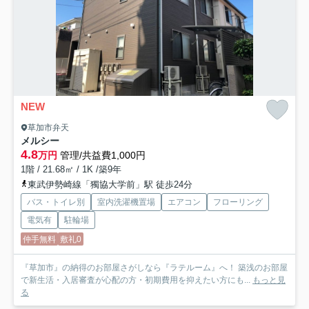
NEW
草加市弁天
メルシー
4.8
万円
管理/共益費1,000円
1階 / 21.68㎡ / 1K /築9年
東武伊勢崎線「獨協大学前」駅 徒歩24分
バス・トイレ別
室内洗濯機置場
エアコン
フローリング
電気有
駐輪場
仲手無料
敷礼0
『草加市』の納得のお部屋さがしなら『ラテルーム』へ！ 築浅のお部屋
で新生活・入居審査が心配の方・初期費用を抑えたい方にも...
もっと見
る