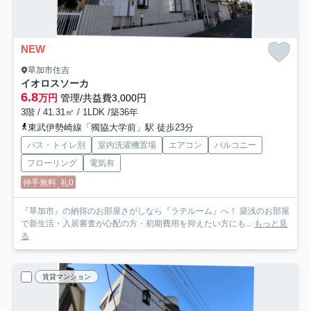
NEW
草加市住吉
イオロスソーカ
6.8
万円
管理/共益費3,000円
3階 / 41.31㎡ / 1LDK /築36年
東武伊勢崎線「獨協大学前」駅 徒歩23分
バス・トイレ別
室内洗濯機置場
エアコン
バルコニー
フローリング
電気有
仲手無料
礼0
『草加市』の納得のお部屋さがしなら『ラテルーム』へ！ 築浅のお部屋
で新生活・入居審査が心配の方・初期費用を抑えたい方にも...
もっと見
る
賃貸マンション