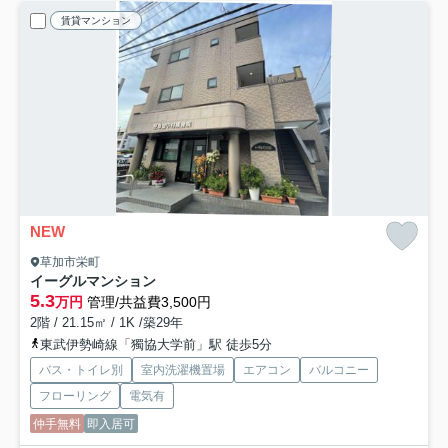
賃貸マンション
NEW
草加市栄町
イーグルマンション
5.3
万円
管理/共益費3,500円
2階 / 21.15㎡ / 1K /築29年
東武伊勢崎線「獨協大学前」駅 徒歩5分
バス・トイレ別
室内洗濯機置場
エアコン
バルコニー
フローリング
電気有
仲手無料
即入居可