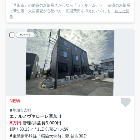
『草加市』の納得のお部屋さがしなら『ラテルーム』へ！ 築浅のお部屋
で新生活・入居審査が心配の方・初期費用を抑えたい方にも...
もっと見
る
アパート
NEW
草加市吉町
エテルノヴァローレ草加Ⅱ
8
万円
管理/共益費5,000円
1階 / 30.13㎡ / 1LDK /築1年未満
東武伊勢崎線「獨協大学前」駅 徒歩30分