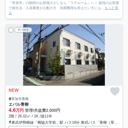
『草加市』の納得のお部屋さがしなら『ラテルーム』へ！ 築浅のお部屋
で新生活・入居審査が心配の方・初期費用を抑えたい方にも...
もっと見
る
アパート
NEW
草加市青柳
エパル青柳
4.6
万円
管理/共益費2,000円
2階 / 26.02㎡ / 1K /築11年
東武伊勢崎線「獨協大学前」駅 バス19分 東武バス「青柳（草加市）」 停歩3分