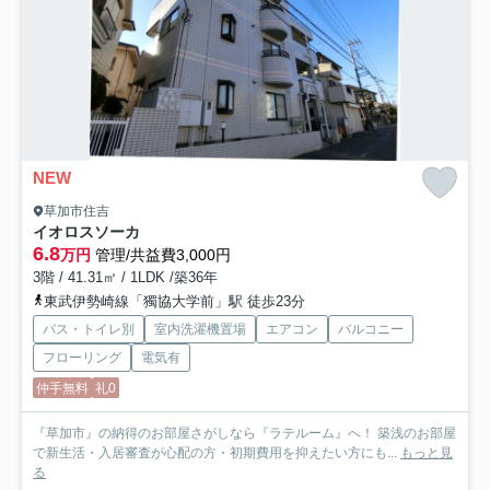
NEW
草加市住吉
イオロスソーカ
6.8
万円
管理/共益費3,000円
3階 / 41.31㎡ / 1LDK /築36年
東武伊勢崎線「獨協大学前」駅 徒歩23分
バス・トイレ別
室内洗濯機置場
エアコン
バルコニー
フローリング
電気有
仲手無料
礼0
『草加市』の納得のお部屋さがしなら『ラテルーム』へ！ 築浅のお部屋
で新生活・入居審査が心配の方・初期費用を抑えたい方にも...
もっと見
る