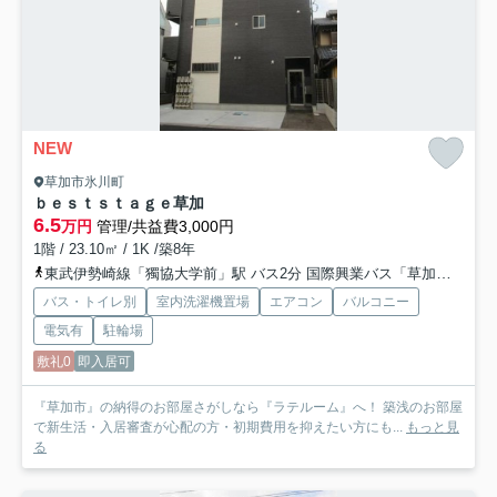
NEW
草加市氷川町
ｂｅｓｔｓｔａｇｅ草加
6.5
万円
管理/共益費3,000円
1階 / 23.10㎡ / 1K /築8年
東武伊勢崎線「獨協大学前」駅 バス2分 国際興業バス「草加駅西口」 停歩11分
バス・トイレ別
室内洗濯機置場
エアコン
バルコニー
電気有
駐輪場
敷礼0
即入居可
『草加市』の納得のお部屋さがしなら『ラテルーム』へ！ 築浅のお部屋
で新生活・入居審査が心配の方・初期費用を抑えたい方にも...
もっと見
る