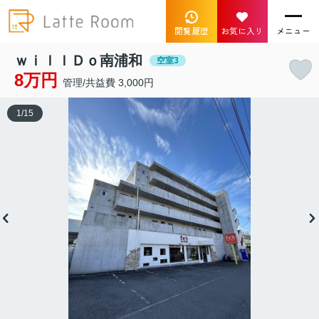
閲覧履歴
お気に入り
メニュー
ｗｉｌｌＤｏ南浦和
空室3
8万円
管理/共益費 3,000円
1
/
15