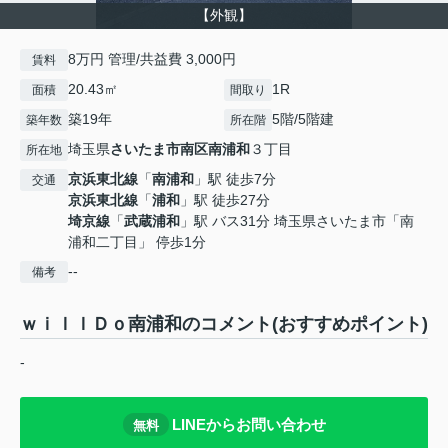
【外観】
8万円 管理/共益費 3,000円
賃料
20.43㎡
1R
面積
間取り
築19年
5階/5階建
築年数
所在階
埼玉県
さいたま市南区
南浦和
３丁目
所在地
京浜東北線
「
南浦和
」駅 徒歩7分
交通
京浜東北線
「
浦和
」駅 徒歩27分
埼京線
「
武蔵浦和
」駅 バス31分 埼玉県さいたま市「南
浦和二丁目」 停歩1分
--
備考
ｗｉｌｌＤｏ南浦和のコメント(おすすめポイント)
-
LINEからお問い合わせ
無料