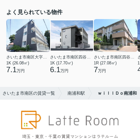
よく見られている物件
さいたま市南区大字太田窪
さいたま市南区四谷２丁目
さいたま市南区四谷２丁目
1K (26.08㎡)
1K (17.70㎡)
1R (27.08㎡)
1
7.1
6.1
7
万円
万円
万円
さいたま市南区の賃貸一覧
南浦和駅
ｗｉｌｌＤｏ南浦和
埼玉・東京・千葉の賃貸マンションはラテルーム