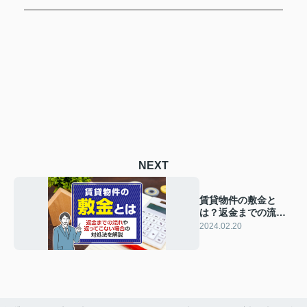
NEXT
賃貸物件の敷金と
は？返金までの流れ
や返ってこない場合
2024.02.20
の対処法を解説