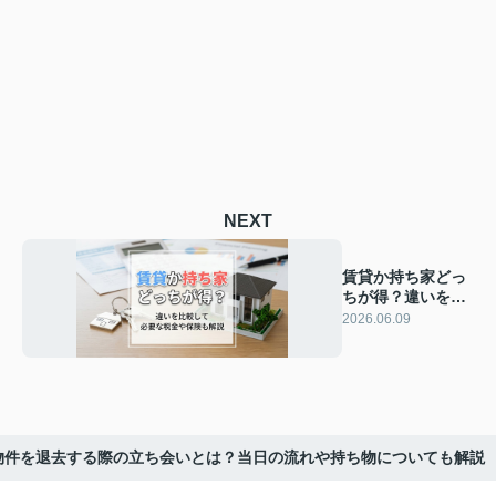
NEXT
賃貸か持ち家どっ
ちが得？違いを比
較して必要な税金
2026.06.09
や保険も解説
物件を退去する際の立ち会いとは？当日の流れや持ち物についても解説